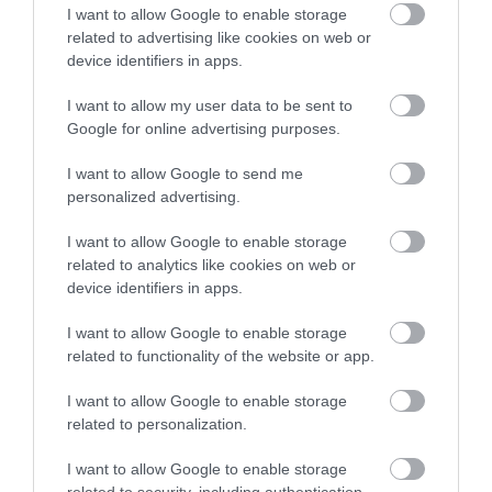
helyzetben szűkösebb is a
I want to allow Google to enable storage
related to advertising like cookies on web or
keretük
device identifiers in apps.
I want to allow my user data to be sent to
Google for online advertising purposes.
– mondta a brit utazási irodák szövetsége az
Euronewsnak
.
I want to allow Google to send me
personalized advertising.
Ráadásul azok közül, akik már tervezik a nyaralást, a
többség azt válaszolta, hogy jövőre kétszer is el
I want to allow Google to enable storage
szeretne utazni. A két legnépszerűbb utazási forma
related to analytics like cookies on web or
device identifiers in apps.
a klasszikus tengerparti nyaralás és a családi
kirándulások voltak.
I want to allow Google to enable storage
related to functionality of the website or app.
A World Travel Market adataiból az is kiderül, hogy a
napsütötte helyre foglaló britek közel fele azért
I want to allow Google to enable storage
tette ezt, mert szeretne valamit, amire várni tud.
related to personalization.
Nyitókép: Shutterstock
I want to allow Google to enable storage
related to security, including authentication