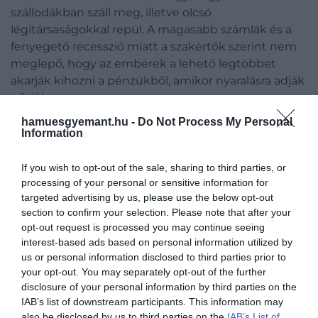
szállodákban száll meg, illetve olcsó
légitársaságokkal repül. A magasabb számlák és a
fenyegető recesszió miatt a szakértők szerint nem
meglepő, hogy az emberek a lehető legtöbbet
akarják kihozni a pénzükből, amikor nyaralásra adják
a fejüket.
hamuesgyemant.hu -
Do Not Process My Personal
De milyen luxusról hajlandóak lemondani a
Information
költségek csökkentése érdekében? A WTM adatai
szerint a britek majdnem 40 százaléka lemondana
If you wish to opt-out of the sale, sharing to third parties, or
az ötcsillagos szállodákról, 33 százalékuk a
processing of your personal or sensitive information for
kényelmesebb repülésről, 32 százalékuk pedig
targeted advertising by us, please use the below opt-out
section to confirm your selection. Please note that after your
megszabadulna az extra poggyásztérről.
opt-out request is processed you may continue seeing
interest-based ads based on personal information utilized by
Vannak azonban olyan dolgok is, amelyekről nem
us or personal information disclosed to third parties prior to
szívesen mondanának le: a garantált jó időjárás és a
your opt-out. You may separately opt-out of the further
szállás frekventált elhelyezkedése még mindig
disclosure of your personal information by third parties on the
olyan dolgok, amelyek prioritást élveznek egy
IAB’s list of downstream participants. This information may
utazás során.
also be disclosed by us to third parties on the
IAB’s List of