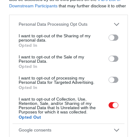
Downstream Participants
that may further disclose it to other
De miért foglalnak le még mindig
third parties.
utazásokat a megélhetési válság ellenére?
Please note that this website/app uses one or more Google
Personal Data Processing Opt Outs
services and may gather and store information including but
not limited to your visit or usage behaviour. You may click to
I want to opt-out of the Sharing of my
A folyamatosan emelkedő megélhetési költségek
personal data.
grant or deny consent to Google and its third-party tags to
Opted In
miatti aggodalmak mellett szokatlannak tűnik,
use your data for below specified purposes in below Google
hogy sokan még mindig a nyaralásokat helyezik
consent section.
I want to opt-out of the Sale of my
előtérbe.
Personal Data.
Opted In
I want to opt-out of processing my
Personal Data for Targeted Advertising.
Az évek során az ügyfelek
Opted In
többször elmondták nekünk,
I want to opt-out of Collection, Use,
Retention, Sale, and/or Sharing of my
hogy a nyaralás az egyik
Personal Data that Is Unrelated with the
Purposes for which it was collected.
utolsó dolog, amiről
Opted Out
lemondanak, még ha az
Google consents
egyre rosszabb gazdasági