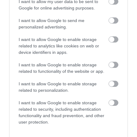
I want to allow my user data to be sent to
bekerült a három legolcsóbb város közé. A
Google for online advertising purposes.
spektrum drágábbik végére a svájci Bern került,
amelyet Reykjavik és Washington követett.
I want to allow Google to send me
personalized advertising.
Hozzá kell tenni, hogy a tanulmány csak a Gazdasági
Együttműködési és Fejlesztési Szervezet (OECD) 38
I want to allow Google to enable storage
related to analytics like cookies on web or
tagországában található városokat vette
device identifiers in apps.
figyelembe. A kutatás részletes eredményeit
itt
lehet elolvasni.
I want to allow Google to enable storage
related to functionality of the website or app.
Nyitókép:
Bogotá
/ Shutterstock
I want to allow Google to enable storage
ÚTI CÉL
KÜLFÖLD
SZÁLLÁS
related to personalization.
NYARALÁS
AIRBNB
UTAZÁS
I want to allow Google to enable storage
2026. JÚLIUS 24. ● UTAZÁS
related to security, including authentication
Nem véletlenül imádják a magyarok: ez a
functionality and fraud prevention, and other
főváros lett Európa…
user protection.
2026. JÚLIUS 12. ● UTAZÁS
A kínai falu, ahol a gyerekek sziklafalon