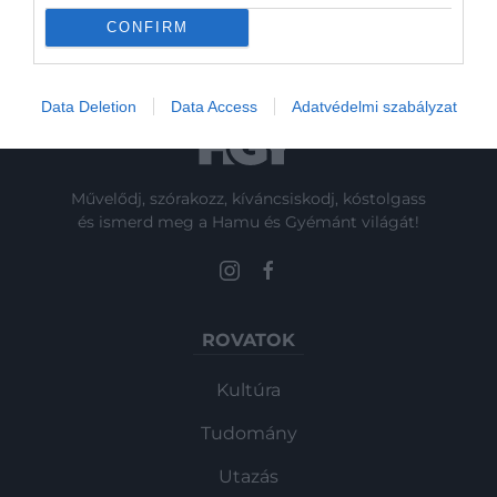
másztak haza az…
CONFIRM
Data Deletion
Data Access
Adatvédelmi szabályzat
Művelődj, szórakozz, kíváncsiskodj, kóstolgass
és ismerd meg a Hamu és Gyémánt világát!
ROVATOK
Kultúra
Tudomány
Utazás