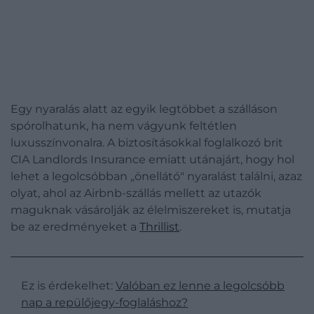
Egy nyaralás alatt az egyik legtöbbet a szálláson
spórolhatunk, ha nem vágyunk feltétlen
luxusszínvonalra. A biztosításokkal foglalkozó brit
CIA Landlords Insurance emiatt utánajárt, hogy hol
lehet a legolcsóbban „önellátó" nyaralást találni, azaz
olyat, ahol az Airbnb-szállás mellett az utazók
maguknak vásárolják az élelmiszereket is, mutatja
be az eredményeket a
Thrillist
.
Ez is érdekelhet:
Valóban ez lenne a legolcsóbb
nap a repülőjegy-foglaláshoz?