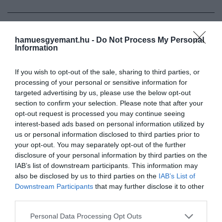
Mutatjuk az öt legolcsóbb nemzetközi várost egy
hamuesgyemant.hu -
Do Not Process My Personal
Airbnb-nyaralásra, ahol a legolcsóbbak az átlagos
Information
heti költségek is!
If you wish to opt-out of the sale, sharing to third parties, or
processing of your personal or sensitive information for
1.
Bogota
, Kolumbia, 260,65 dolláros, nagyjából 91
targeted advertising by us, please use the below opt-out
ezer forintos költség egy hétre;
section to confirm your selection. Please note that after your
opt-out request is processed you may continue seeing
interest-based ads based on personal information utilized by
2.
Ankara
, Törökország, 275,10 dolláros, nagyjából 97
us or personal information disclosed to third parties prior to
ezer forintos költség egy hétre;
your opt-out. You may separately opt-out of the further
disclosure of your personal information by third parties on the
3.
Riga
, Lettország, 441,61 dolláros, nagyjából 154
IAB’s list of downstream participants. This information may
ezer forintos költség egy hétre;
also be disclosed by us to third parties on the
IAB’s List of
Downstream Participants
that may further disclose it to other
4 (holtversenyben).
Varsó
, Lengyelország, 506,76
third parties.
dolláros, nagyjából 177 ezer forintos költség egy
Please note that this website/app uses one or more Google
hétre;
Personal Data Processing Opt Outs