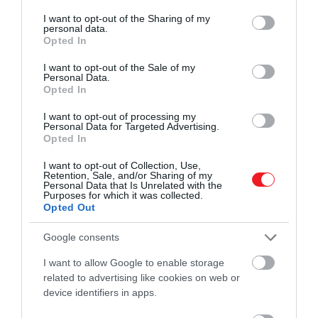
services and may gather and store information including but
not limited to your visit or usage behaviour. You may click to
I want to opt-out of the Sharing of my
4 (holtversenyben).
Pozsony
, Szlovákia, 506,76
personal data.
grant or deny consent to Google and its third-party tags to
dolláros, nagyjából 177 ezer forintos költség egy
Opted In
use your data for below specified purposes in below Google
hétre.
consent section.
I want to opt-out of the Sale of my
Personal Data.
Ezzel szemben a legdrágább Airbnb-város
Opted In
Washington lett, ahol az átlagár egy éjszakára 192,17
I want to opt-out of processing my
dollár, nagyjából 67 ezer forint, tehát egy esetleges
Personal Data for Targeted Advertising.
városlátogatás során érdemes megfontolni, hogy a
Opted In
városon kívül szálljunk meg.
I want to opt-out of Collection, Use,
Retention, Sale, and/or Sharing of my
Personal Data that Is Unrelated with the
Purposes for which it was collected.
Opted Out
Olvasd el ezt is!
Olcsó nyaralás? A 10 legolcsóbb
mediterrán város
Google consents
I want to allow Google to enable storage
related to advertising like cookies on web or
Ha csak az élelmiszer-vásárlás költségeit nézzük, a
device identifiers in apps.
portugáliai Lisszabon, Bogotával és Ankarával együtt