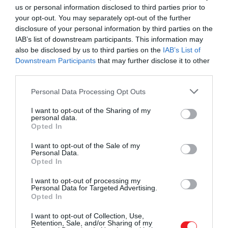
vagy a Badacsony hegyoldalai kínálnak
us or personal information disclosed to third parties prior to
felejthetetlen kilátást. A vidék felfedezhető két
your opt-out. You may separately opt-out of the further
keréken, például egy tókerülő bringatúra részeként,
disclosure of your personal information by third parties on the
de az Országos Kéktúra és a Balaton-felvidéki
IAB’s list of downstream participants. This information may
also be disclosed by us to third parties on the
IAB’s List of
Kéktúra szakaszai is remek lehetőséget adnak a
Downstream Participants
that may further disclose it to other
túrázásra
.
third parties.
Please note that this website/app uses one or more Google
Personal Data Processing Opt Outs
services and may gather and store information including but
not limited to your visit or usage behaviour. You may click to
I want to opt-out of the Sharing of my
personal data.
grant or deny consent to Google and its third-party tags to
Opted In
use your data for below specified purposes in below Google
consent section.
I want to opt-out of the Sale of my
Personal Data.
Opted In
I want to opt-out of processing my
Personal Data for Targeted Advertising.
Opted In
I want to opt-out of Collection, Use,
Retention, Sale, and/or Sharing of my