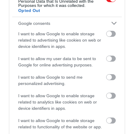
Personal Data that Is Unrelated with the
Purposes for which it was collected.
Opted Out
Fotó:
zedspider/Shutterstock
Google consents
Ez is érdekelhet!
I want to allow Google to enable storage
A strandélményen és a lángoson túl – 4
related to advertising like cookies on web or
gyönyörű arborétum a Balaton
device identifiers in apps.
környékén
I want to allow my user data to be sent to
Google for online advertising purposes.
A szavazás eredménye egyértelművé tette: a
Balaton-felvidéki Nemzeti Park a magyarok
I want to allow Google to send me
personalized advertising.
szívében különleges helyet foglal el – nemcsak
természeti értékei, hanem kulturális és
I want to allow Google to enable storage
gasztronómiai élményei miatt is.
related to analytics like cookies on web or
device identifiers in apps.
Figyelmedbe ajánljuk!
I want to allow Google to enable storage
Balaton a magyar filmvásznon – 4 film,
related to functionality of the website or app.
amiben a magyar tenger az egyik