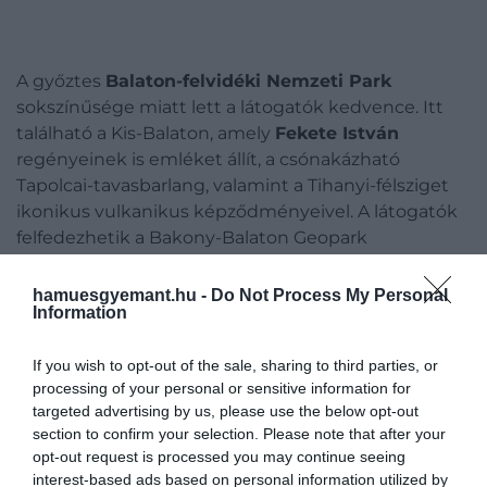
A győztes
Balaton-felvidéki Nemzeti Park
sokszínűsége miatt lett a látogatók kedvence. Itt
található a Kis-Balaton, amely
Fekete István
regényeinek is emléket állít, a csónakázható
Tapolcai-tavasbarlang, valamint a Tihanyi-félsziget
ikonikus vulkanikus képződményeivel. A látogatók
felfedezhetik a Bakony-Balaton Geopark
különlegességeit, a bazaltorgonáiról ismert
Hegyestűt, a Badacsony meredek szikláit, a Salföldi
hamuesgyemant.hu -
Do Not Process My Personal
Information
Major hagyományőrző világát és a Kápolnapusztai
Bivalyrezervátumot is.
If you wish to opt-out of the sale, sharing to third parties, or
A Káli-medence
apró falvai
nemcsak bájos
processing of your personal or sensitive information for
targeted advertising by us, please use the below opt-out
fekvésükkel, hanem gasztronómiai
section to confirm your selection. Please note that after your
különlegességeikkel is vonzzák a látogatókat. Aki
opt-out request is processed you may continue seeing
pedig panorámára vágyik, annak a Szigligeti vár
interest-based ads based on personal information utilized by