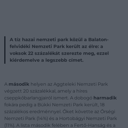
A tíz hazai nemzeti park közül a Balaton-
felvidéki Nemzeti Park került az élre: a
voksok 22 százalékát szerezte meg, ezzel
kiérdemelve a legszebb címet.
A
második
helyen az Aggteleki Nemzeti Park
végzett 20 százalékkal, amely a híres
cseppkőbarlangjairól ismert. A dobogó
harmadik
fokára pedig a Bükki Nemzeti Park került, 18
százalékos eredménnyel. Őket követte az Őrségi
Nemzeti Park (14%) és a Hortobágyi Nemzeti Park
(11%). A lista második felében a Fertő-Hanság és a