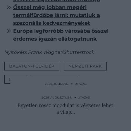
Ősszel még jobban megéri
termálfürdőbe járni: mutatjuk a
szezonális kedvezményeket
Európa legforróbb városába ősszel
érdemes igazán ellátogatnunk
Nyitókép: Frank Wagner/Shutterstock
BALATON-FELVIDÉK
NEMZETI PARK
LISTA
MAGYARORSZÁG
2026. JÚLIUS 16. ● UTAZÁS
5 gyakori hiba, ami miatt könnyen
lekéshetjük az átszállást…
2026. AUGUSZTUS 1. ● UTAZÁS
Egyetlen rossz mozdulat is végzetes lehet
a világ…