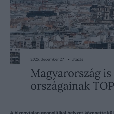
2025. december 27. ● Utazás
Magyarország is 
országainak TOP2
A bizonytalan geopolitikai helyzet közepette kül