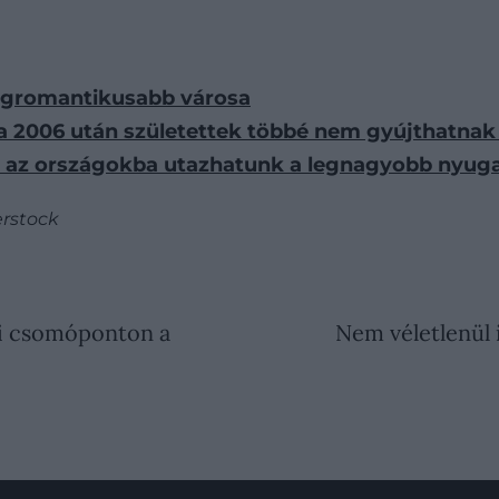
 legromantikusabb városa
a 2006 után születettek többé nem gyújthatnak
be az országokba utazhatunk a legnagyobb nyu
erstock
nai csomóponton a
Nem véletlenül 