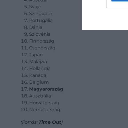
Svájc
Szingapúr
Portugália
Dánia
Szlovénia
Finnország
Csehország
Japán
Malajzia
Hollandia
Kanada
Belgium
Magyarország
Ausztrália
Horvátország
Németország
(Forrás:
Time Out
)