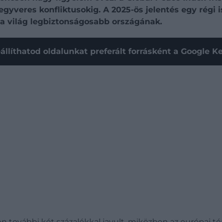
gyveres konfliktusokig. A 2025-ös jelentés egy régi i
a világ legbiztonságosabb országának.
állíthatod oldalunkat preferált forrásként a Google 
én további két százalékkal javult, miközben az európai t