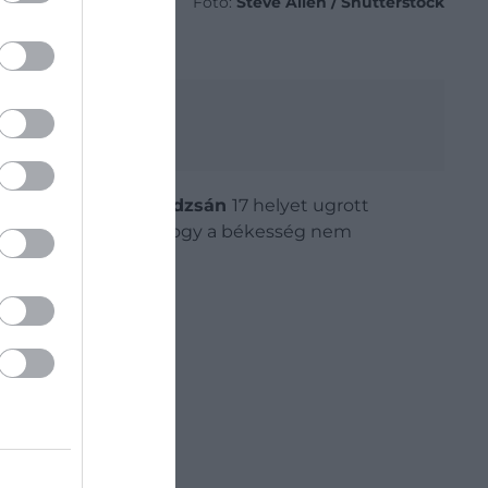
Fotó:
Steve Allen / Shutterstock
lmúlt évben:
Azerbajdzsán
17 helyet ugrott
dulások arra utalnak, hogy a békesség nem