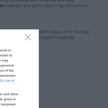
ban
található, ami jól mutatja, hogy a kontinens
helyezett
Írország
között akkora, mint Írország
nak, Izland továbbra is külön kategóriát
sonal or
ection to
ou may
 personal
out of the
 downstream
B’s List of
er and store
to grant or
ed purposes