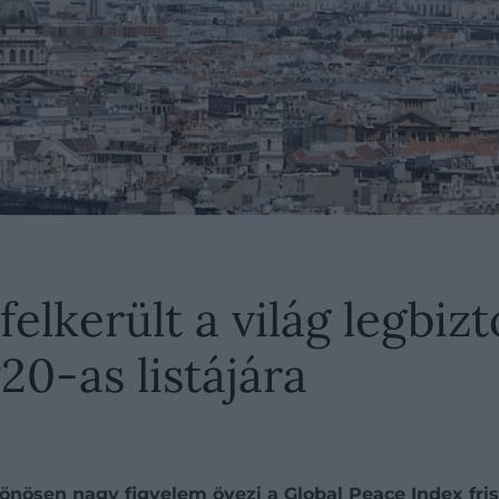
felkerült a világ legbi
0-as listájára
önösen nagy figyelem övezi a Global Peace Index fris