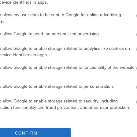
evice identifiers in apps.
o allow my user data to be sent to Google for online advertising
s.
to allow Google to send me personalized advertising.
b hely a nyugdíjasok számára – ezek az okok
o allow Google to enable storage related to analytics like cookies on
evice identifiers in apps.
kességeket. Több ország jelentős javulást ért el az e
et, míg
Uganda
12 hellyel került feljebb. Ezek az elmoz
o allow Google to enable storage related to functionality of the website
társadalmi döntések eredménye is lehet.
o allow Google to enable storage related to personalization.
 világ 20 legbiztonságosabb országa:
o allow Google to enable storage related to security, including
cation functionality and fraud prevention, and other user protection.
CONFIRM