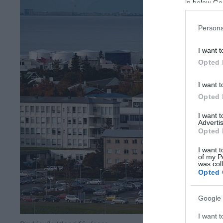
in below Go
Persona
I want t
Opted 
I want t
Opted 
I want 
Advertis
Opted 
I want t
of my P
was col
Opted 
Google 
I want t