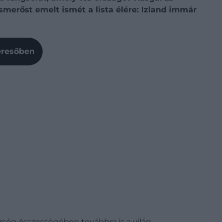
smerőst emelt ismét a lista élére: Izland immár
Keresőben
érség összességében továbbra is a világ