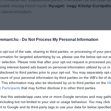
osabb ország közül nyolc
Nyugat- vagy Közép-Európá
s összevetésben.
and előnye rendkívüli
: a különbség közte és a második 
lság. Ez azt jelzi, hogy bár sok ország számít biztonságos
emant.hu -
Do Not Process My Personal Information
to opt-out of the sale, sharing to third parties, or processing of your per
formation for targeted advertising by us, please use the below opt-out s
r selection. Please note that after your opt-out request is processed y
eing interest-based ads based on personal information utilized by us or
disclosed to third parties prior to your opt-out. You may separately opt-
losure of your personal information by third parties on the IAB’s list of
. This information may also be disclosed by us to third parties on the
IA
Participants
that may further disclose it to other third parties.
 that this website/app uses one or more Google services and may gath
including but not limited to your visit or usage behaviour. You may click 
 to Google and its third-party tags to use your data for below specifi