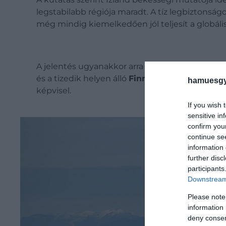
legstabilabb régiója maradt. A tíz legbiztonság
még mindig kiemelkedően jól teljesít a globáli
A jelentés ugyanakkor arra is rámutat, hogy
Izl
és a tizedik helyen álló
Finnország
közötti távo
hamuesgy
képvisel.
If you wish 
sensitive in
confirm you
continue se
information 
further disc
participants
Downstream 
Please note
information 
deny consent