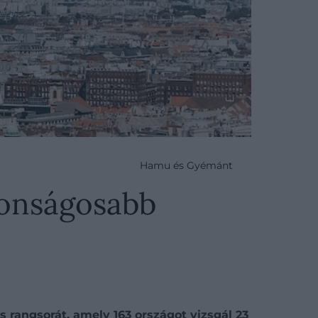
Hamu és Gyémánt
ztonságosabb
s rangsorát, amely 163 országot vizsgál 23