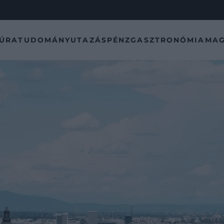
TÚRA
TUDOMÁNY
UTAZÁS
PÉNZ
GASZTRONÓMIA
MAG