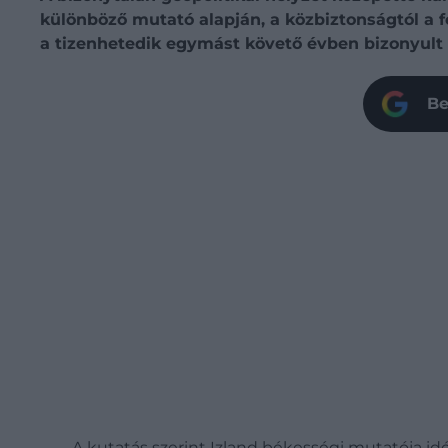
különböző mutató alapján, a közbiztonságtól a fe
a tizenhetedik egymást követő évben bizonyult 
Be
A kutatás szerint Izland békességi mutatója id