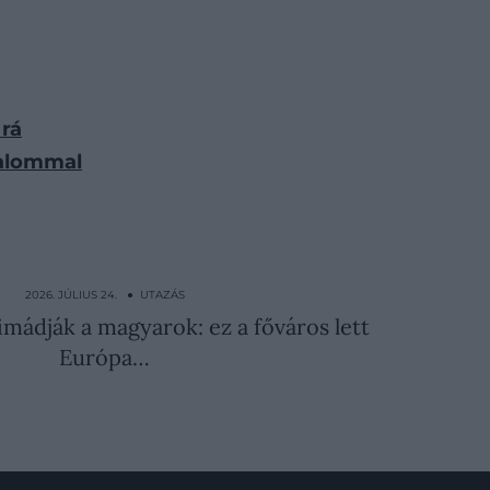
 rá
galommal
2026. JÚLIUS 24. ● UTAZÁS
imádják a magyarok: ez a főváros lett
Európa…