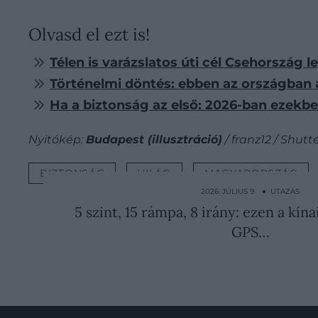
Olvasd el ezt is!
Télen is varázslatos úti cél Csehország
Történelmi döntés: ebben az országban 
Ha a biztonság az első: 2026-ban ezek
Nyitókép:
Budapest (illusztráció)
/ franz12 / Shutt
BIZTONSÁG
VILÁG
MAGYARORSZÁG
2026. JÚLIUS 9. ● UTAZÁS
5 szint, 15 rámpa, 8 irány: ezen a kí
GPS…