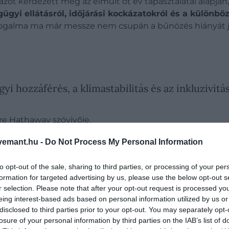
zót kérdezett meg az elmúlt öt év tapasztalatai alapján,
ügyi ellátásról, időjárási kockázatokról és a különb
fogalma ma már messze nem csupán a bűnözés hiányát je
i hozzáférés, a klímastabilitás és az inkluzivitá
re Hathaway szóvivője.
emant.hu -
Do Not Process My Personal Information
to opt-out of the sale, sharing to third parties, or processing of your per
formation for targeted advertising by us, please use the below opt-out s
z a világ legjobb szigete
r selection. Please note that after your opt-out request is processed y
eing interest-based ads based on personal information utilized by us or
disclosed to third parties prior to your opt-out. You may separately opt-
rető társadalmi attitűdje miatt végzett az első helye
losure of your personal information by third parties on the IAB’s list of
A+ és színes bőrű turisták – biztonsága miatt is. A holla