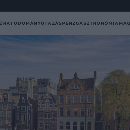
TÚRA
TUDOMÁNY
UTAZÁS
PÉNZ
GASZTRONÓMIA
MAG