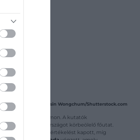
Fotó:
Noppasin Wongchum/Shutterstock.com
szágaként tartják számon. A kutatók
nként elzárják az országot körbeölelő főutat.
elem egyaránt magas értékelést kapott, míg
Az ötödik helyen
Kanada
végzett, amely