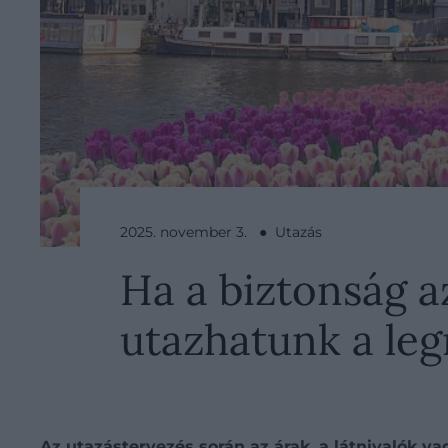
2025. november 3. ● Utazás
Ha a biztonság a
utazhatunk a le
Az utazástervezés során az árak, a látnivalók v