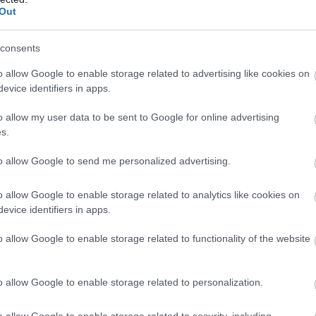
Out
consents
o allow Google to enable storage related to advertising like cookies on
evice identifiers in apps.
o allow my user data to be sent to Google for online advertising
s.
to allow Google to send me personalized advertising.
o allow Google to enable storage related to analytics like cookies on
evice identifiers in apps.
o allow Google to enable storage related to functionality of the website
csúszott vissza, bár továbbra is a világ legbékésebb or
yobb kockázatot a vulkánkitörések jelentik, amelyek idő
o allow Google to enable storage related to personalization.
 az egészségügyi biztonság és a terrorizmustól való véd
s előrelépés, hiszen tavaly még a listán sem szerepelt. 
o allow Google to enable storage related to security, including