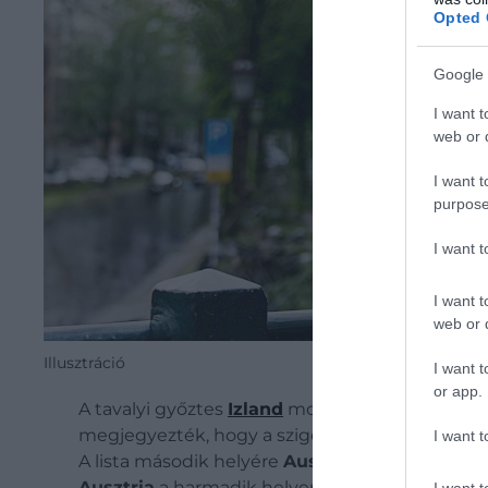
Opted 
Google 
I want t
web or d
I want t
purpose
I want 
I want t
web or d
Illusztráció
I want t
or app.
A tavalyi győztes
Izland
most a negyedik helyre 
megjegyezték, hogy a szigetországban a legnag
I want t
A lista második helyére
Ausztrália
került, ahol
Ausztria
a harmadik helyen debütált – látványo
I want t