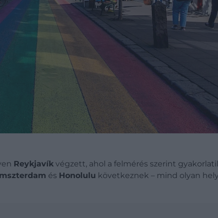
lyen
Reykjavík
végzett, ahol a felmérés szerint gyakorla
mszterdam
és
Honolulu
következnek – mind olyan helye