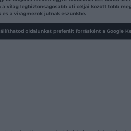
 a világ legbiztonságosabb úti céljai között több meg
k és a virágmezők jutnak eszünkbe.
állíthatod oldalunkat preferált forrásként a Google 