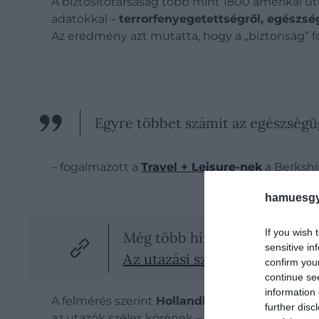
A biztosítótársaság több mint 1800 amerikai uta
adatokkal –
terrorfenyegetettségről, egészség
Az eredmény azt mutatta, hogy a „biztonság” 
Egyre többet számít az egészségügy
– fogalmazott a
Travel + Leisure-nek
a Berkshi
hamuesgy
If you wish 
Még több hír!
sensitive in
Az utazási szakértők szerint e
confirm you
continue se
information 
A felmérés szerint
Hollandia
nemcsak a békesze
further disc
az utazók széles körének – köztük a női, LMBTQI