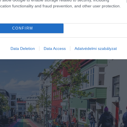
cation functionality and fraud prevention, and other user protection.
óta a legbiztonságosabb úti célok között szerepel.
CONFIRM
Data Deletion
Data Access
Adatvédelmi szabályzat