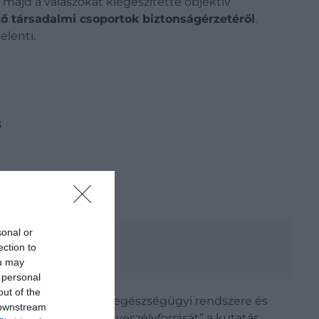
 majd a válaszokat kiegészítette objektív
öző társadalmi csoportok biztonságérzetéről
.
lenti.
s
sonal or
ection to
ou may
 personal
out of the
n, hanem kiemelkedő egészségügyi rendszere és
 downstream
nd városok egyetlen „veszélyforrását” a kutatás