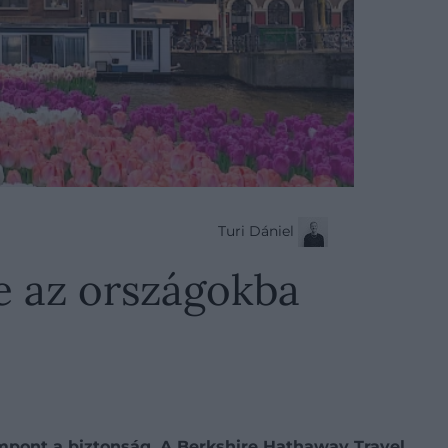
Turi Dániel
e az országokba
zempont a biztonság. A Berkshire Hathaway Travel