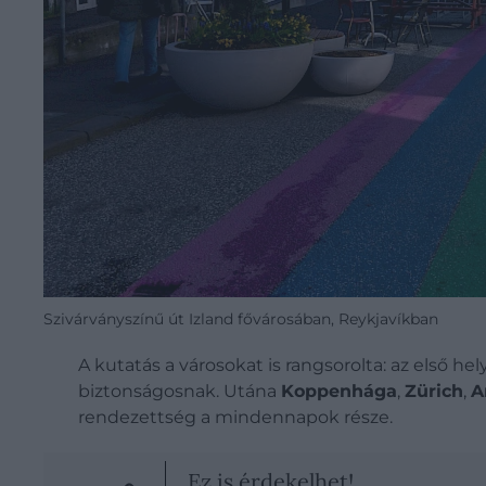
Szivárványszínű út Izland fővárosában, Reykjavíkban
A kutatás a városokat is rangsorolta: az első he
biztonságosnak. Utána
Koppenhága
,
Zürich
,
A
rendezettség a mindennapok része.
Ez is érdekelhet!