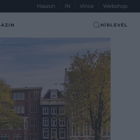
Haszon
IN
Vince
Webshop
AZIN
HÍRLEVÉL