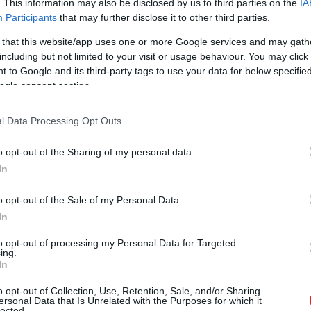
. This information may also be disclosed by us to third parties on the
IA
álta meg, amelyek az amszterdami utcákon valóban éber
Participants
that may further disclose it to other third parties.
 that this website/app uses one or more Google services and may gath
including but not limited to your visit or usage behaviour. You may click 
 to Google and its third-party tags to use your data for below specifi
ogle consent section.
l Data Processing Opt Outs
o opt-out of the Sharing of my personal data.
In
o opt-out of the Sale of my Personal Data.
In
to opt-out of processing my Personal Data for Targeted
ing.
In
o opt-out of Collection, Use, Retention, Sale, and/or Sharing
ersonal Data that Is Unrelated with the Purposes for which it
lected.