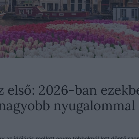
z első: 2026-ban ezekb
gnagyobb nyugalommal
agy az időjárás mellett egyre többeknél lett döntő s