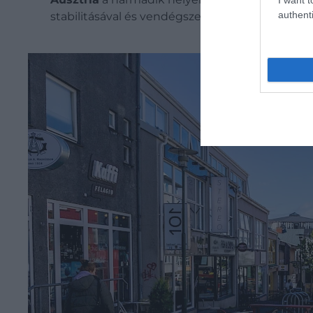
authenti
stabilitásával és vendégszeretetével már évek 