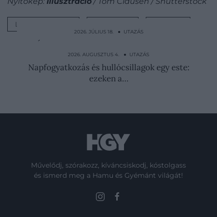
Nyitókép:
Illusztráció
/ Tom Clausen / Shutterstock
LÉGITÁRSASÁG
ALKOHOL
INGYEN
2026. JÚLIUS 18. ● UTAZÁS
Újabb népszerű olasz településnek lett
elege: komoly…
2026. AUGUSZTUS 4. ● UTAZÁS
Napfogyatkozás és hullócsillagok egy este:
ezeken a…
Művelődj, szórakozz, kíváncsiskodj, kóstolgass
és ismerd meg a Hamu és Gyémánt világát!