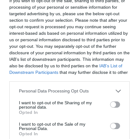
If you wish to opt-out of the sale, sharing to third parties, or
processing of your personal or sensitive information for
targeted advertising by us, please use the below opt-out
section to confirm your selection. Please note that after your
opt-out request is processed you may continue seeing
interest-based ads based on personal information utilized by
us or personal information disclosed to third parties prior to
your opt-out. You may separately opt-out of the further
disclosure of your personal information by third parties on the
IAB’s list of downstream participants. This information may
also be disclosed by us to third parties on the
IAB’s List of
Downstream Participants
that may further disclose it to other
third parties.
Please note that this website/app uses one or more Google
Personal Data Processing Opt Outs
services and may gather and store information including but
not limited to your visit or usage behaviour. You may click to
I want to opt-out of the Sharing of my
personal data.
grant or deny consent to Google and its third-party tags to
Opted In
use your data for below specified purposes in below Google
consent section.
A döntés persze nem örvend felhőtlen
I want to opt-out of the Sale of my
Personal Data.
fogadtatásnak, hiszen az elmúlt években
Opted In
egyre több a fedélzeti incidens, amelyek