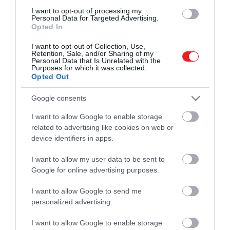
jelentős része pont az alkoholnak tudható
I want to opt-out of processing my
Personal Data for Targeted Advertising.
be. A Nemzetközi Légi Szállítási Szövetség
Opted In
(IATA) adatai szerint 2017-ben még csak
I want to opt-out of Collection, Use,
minden 1053. járaton történt rendbontás,
Retention, Sale, and/or Sharing of my
2023-ra viszont már minden 480. úton.
Personal Data that Is Unrelated with the
Purposes for which it was collected.
Opted Out
Google consents
Ha tovább olvasnál:
I want to allow Google to enable storage
A Wizz Air után a Ryanair is
related to advertising like cookies on web or
otthagyhatja Bécset
device identifiers in apps.
I want to allow my user data to be sent to
Az esetek több mint negyedében alkoholfogyasztás
Google for online advertising purposes.
állt a háttérben. Szeptember végén például egy
Ryanair-járatot kellett a London Luton repülőtérről
I want to allow Google to send me
Alicante felé eltéríteni, miután több ittas utas is
personalized advertising.
agresszívvá vált, míg korábban egy Málaga–London
I want to allow Google to enable storage
easyJet-járatot töröltek a fedélzeten kialakult