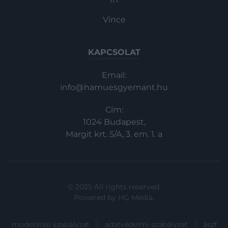
Vince
KAPCSOLAT
Email:
info@hamuesgyemant.hu
Cím:
1024 Budapest,
Margit krt. 5/A, 3. em. 1. a
© 2025 All rights reserved.
Powered by
HG Media
.
moderálási szabályzat
adatvédelmi szabályzat
ászf