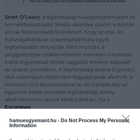
Scott O’Leary
, a légitársaság hűségprogramokért és
termékfejlesztésért felelős alelnöke szerint a döntés
annak felismeréséből született, hogy az étel- és
italszolgáltatás az utaselégedettség egyik
legfontosabb tényezője. Mint mondta, a
poggyászdíjak csökkentésével szemben a fedélzeti
italok ingyenessé tétele nagyobb értéket képvisel
az utasok szemében.
A légitársaság azokra is gondol,
akik valamilyen okból nem fogyasztanak alkoholt: a
Heineken 0.0 bevezetésével az Air Canada lesz az
egyetlen észak-amerikai légitársaság, amely
alkoholmentes opciót kínál a járatain, írja a
Euronews
.
hamuesgyemant.hu -
Do Not Process My Personal
Information