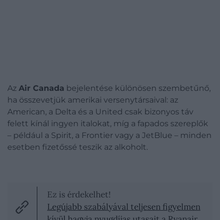
Az
Air Canada
bejelentése különösen szembetűnő,
ha összevetjük amerikai versenytársaival: az
American, a Delta és a United csak bizonyos táv
felett kínál ingyen italokat, míg a fapados szereplők
– például a Spirit, a Frontier vagy a JetBlue – minden
esetben fizetőssé teszik az alkoholt.
Ez is érdekelhet!
Legújabb szabályával teljesen figyelmen
kívül hagyja nyugdíjas utasait a Ryanair