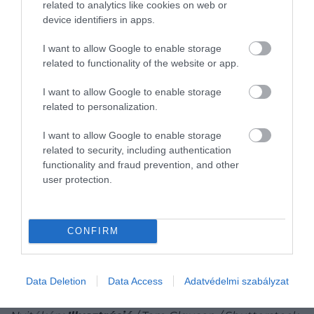
related to analytics like cookies on web or
alkoholgőzös rendbontás miatt.
Az Air Canada
device identifiers in apps.
döntése tehát egyszerre jelent ügyfélbarát gesztust
és kockázatot is: a fedélzeti vendéglátás egy új
I want to allow Google to enable storage
korszakba lép, miközben az iparág egyik
related to functionality of the website or app.
legérzékenyebb problémájával, az ittas utasok
I want to allow Google to enable storage
viselkedésével is szembe kell majd nézniük.
related to personalization.
I want to allow Google to enable storage
Olvasd el ezt is!
related to security, including authentication
functionality and fraud prevention, and other
A Ryanair spanyol járattörléseinek egyik
user protection.
nagy nyertese pont a Wizz Air lehet
Wizz Air-járatszüntetés: többé nem
jutunk el ebbe az európai fővárosba
CONFIRM
Budapestről
Előfordulhat, hogy a Ryanair soha többe
Data Deletion
Data Access
Adatvédelmi szabályzat
nem indít járatot Izraelbe