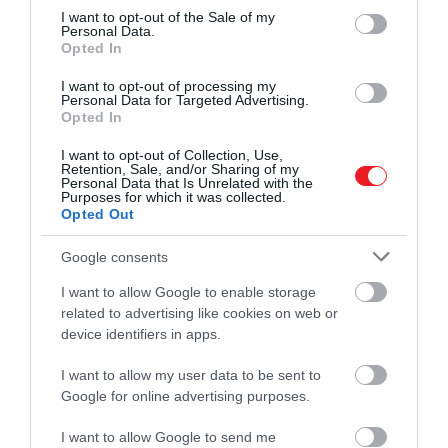
consent section.
I want to opt-out of the Sale of my
O’Leary azt is hozzátette, hogy a társaság a
Personal Data.
Opted In
közeljövőben, várhatóan szeptemberben
vagy októberben újraindítja járatait
I want to opt-out of processing my
Jordániába.
Personal Data for Targeted Advertising.
Opted In
A vezérigazgató emellett kitért a lengyel légtérben
I want to opt-out of Collection, Use,
történt felfordulásra is. Szerdán több repülőteret
Retention, Sale, and/or Sharing of my
Personal Data that Is Unrelated with the
ideiglenesen le kellett zárni, miután az ország lelőtt
Purposes for which it was collected.
tizenkilenc orosz drónt, és bár a közlekedés pár
Opted Out
órával később visszaállt a normális kerékvágásba, az
Google consents
incidens légiforgalmi fennakadásokat és késéseket
okozott egész Európában. O’Leary szerint az
I want to allow Google to enable storage
elkövetkező években minden légitársaság és
related to advertising like cookies on web or
minden európai utas számára inkább az állandó
device identifiers in apps.
fennakadások jelentenek majd kockázatot, nem
I want to allow my user data to be sent to
pedig a repülés biztonsága.
Google for online advertising purposes.
Ha tovább olvasnál:
I want to allow Google to send me