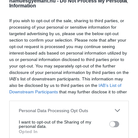
hamuesgyemant.hu -
Do Not Process My Personal
Information
If you wish to opt-out of the sale, sharing to third parties, or
processing of your personal or sensitive information for
targeted advertising by us, please use the below opt-out
section to confirm your selection. Please note that after your
opt-out request is processed you may continue seeing
interest-based ads based on personal information utilized by
us or personal information disclosed to third parties prior to
your opt-out. You may separately opt-out of the further
disclosure of your personal information by third parties on the
IAB’s list of downstream participants. This information may
also be disclosed by us to third parties on the
IAB’s List of
Downstream Participants
that may further disclose it to other
third parties.
A Ryanair Tel-Avivból felszálló gépe (illusztráció)
Please note that this website/app uses one or more Google
Personal Data Processing Opt Outs
Fotó:
Felix Tchvertkin / Shutterstock
services and may gather and store information including but
not limited to your visit or usage behaviour. You may click to
I want to opt-out of the Sharing of my
personal data.
grant or deny consent to Google and its third-party tags to
Opted In
use your data for below specified purposes in below Google