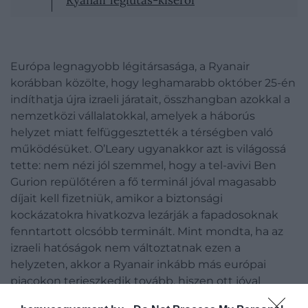
Ryanair légiutas-kísérői
Európa legnagyobb légitársasága, a Ryanair
korábban közölte, hogy leghamarabb október 25-én
indíthatja újra izraeli járatait, összhangban azokkal a
nemzetközi vállalatokkal, amelyek a háborús
helyzet miatt felfüggesztették a térségben való
működésüket. O’Leary ugyanakkor azt is világossá
tette: nem nézi jól szemmel, hogy a tel-avivi Ben
Gurion repülőtéren a fő terminál jóval magasabb
díjait kell fizetniük, amikor a biztonsági
kockázatokra hivatkozva lezárják a fapadosoknak
fenntartott olcsóbb terminált. Mint mondta, ha az
izraeli hatóságok nem változtatnak ezen a
helyzeten, akkor a Ryanair inkább más európai
piacokon terjeszkedik tovább, hiszen ott jóval
kedvezőbb lehetőségeket lát, írja az
Independent
.