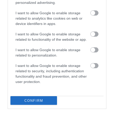
personalized advertising.
Már 2,5 eurót kapnak a Ryanair
dolgozói, ha méretes poggyászt fognak
I want to allow Google to enable storage
related to analytics like cookies on web or
device identifiers in apps.
November 3-tól egyébként új korszak kezdődik
a
Ryanairnél
: a fapados légitársaság
teljesen
I want to allow Google to enable storage
megszünteti
a papíralapú beszállókártyákat –
related to functionality of the website or app.
ezután a repülőtéren már nem adnak nyomtatott
dokumentumot, az utasoknak kötelező lesz előre,
I want to allow Google to enable storage
online becsekkolni, és a szükséges igazolást a
related to personalization.
telefonjukon bemutatni.
I want to allow Google to enable storage
related to security, including authentication
functionality and fraud prevention, and other
Olvasd el ezt is!
user protection.
Ez a kevesek által ismert Ryanair-
poggyászszabály sokak életét
CONFIRM
megkeserítheti
Őrült buli kerekedett egy Ryanair-járaton