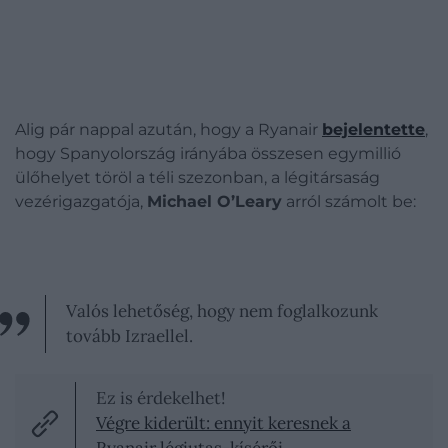
Alig pár nappal azután, hogy a Ryanair
bejelentette
,
hogy Spanyolország irányába összesen egymillió
ülőhelyet töröl a téli szezonban, a légitársaság
vezérigazgatója,
Michael O’Leary
arról számolt be:
Valós lehetőség, hogy nem foglalkozunk
tovább Izraellel.
Ez is érdekelhet!
Végre kiderült: ennyit keresnek a