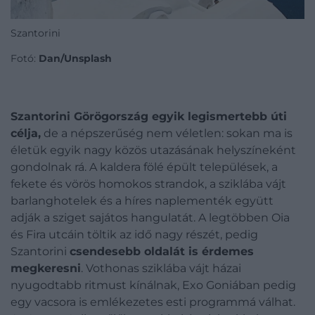
Szantorini
Fotó:
Dan/Unsplash
Szantorini Görögország egyik legismertebb úti
célja,
de a népszerűség nem véletlen: sokan ma is
életük egyik nagy közös utazásának helyszíneként
gondolnak rá.
A kaldera fölé épült települések, a
fekete és vörös homokos strandok, a sziklába vájt
barlanghotelek és a híres naplementék együtt
adják a sziget sajátos hangulatát. A legtöbben Oia
és Fira utcáin töltik az idő nagy részét, pedig
Szantorini
csendesebb oldalát is érdemes
megkeresni
. Vothonas sziklába vájt házai
nyugodtabb ritmust kínálnak, Exo Goniában pedig
egy vacsora is emlékezetes esti programmá válhat.