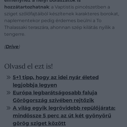
élményhez a helyi borászatok is
hozzátartozhatnak
: a Vaptistis pincészetben a
sziget szőlőfajtáiból készítenek karakteres borokat,
naplementekor pedig érdemes beülni a To
Thalassaki teraszára, ahonnan szép kilátás nyílik a
tengerre.
(
Drive
)
Olvasd el ezt is!
5+1 tipp, hogy az idei nyár életed
legjobbja legyen
Európa legbarátságosabb faluja
Görögország szívében rejtőzik
A világ egyik legrövidebb repülőjárata:
mindössze 5 perc az út két gyönyörű
görög sziget között