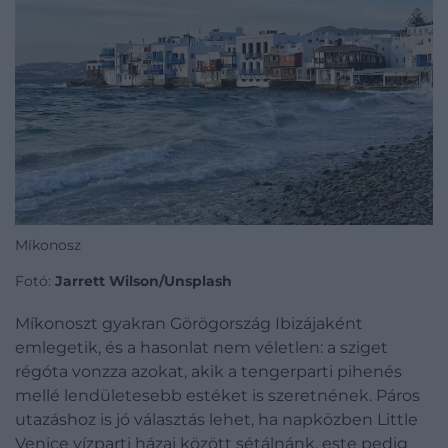
Míkonosz
Fotó:
Jarrett Wilson/Unsplash
Míkonoszt gyakran Görögország Ibizájaként
emlegetik, és a hasonlat nem véletlen: a sziget
régóta vonzza azokat, akik a tengerparti pihenés
mellé lendületesebb estéket is szeretnének. Páros
utazáshoz is jó választás lehet, ha napközben Little
Venice vízparti házai között sétálnánk, este pedig