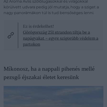
Az Aroma Avlis szőlőlugasokkal és virágokkal
körülvett udvara pedig jól mutatja, hogy a sziget a
nagy panorámákon túl is tud bensőséges lenni.
Ez is érdekelhet!
Görögország 251 strandon tiltja be a
napágyakat – egyre szigorúbb védelem a
partokon
Míkonosz, ha a nappali pihenés mellé
pezsgő éjszakai életet keresünk