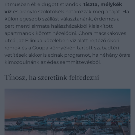
ritmusban él: eldugott strandok,
tiszta, mélykék
víz
és aranyló szőlőtőkék határozzák meg a tájat. Ha
különlegesebb szállást választanánk, érdemes a
part menti sirmata halászházakból kialakított
apartmanok között nézelődni.
Chora macskaköves
utcái, az Ellinika közelében víz alatt rejtőző ókori
romok és a Goupa környékén tartott szabadtéri
vetítések akkor is adnak programot, ha néhány órára
kimozdulnánk az édes semmittevésből.
Tínosz, ha szeretünk felfedezni