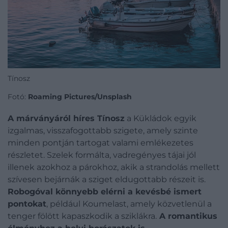
Tínosz
Fotó:
Roaming Pictures/Unsplash
A márványáról híres Tínosz
a Kükládok egyik
izgalmas, visszafogottabb szigete, amely szinte
minden pontján tartogat valami emlékezetes
részletet. Szelek formálta, vadregényes tájai jól
illenek azokhoz a párokhoz, akik a strandolás mellett
szívesen bejárnák a sziget eldugottabb részeit is.
Robogóval könnyebb elérni a kevésbé ismert
pontokat
, például Koumelast, amely közvetlenül a
tenger fölött kapaszkodik a sziklákra.
A romantikus