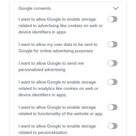
sokszínű, hogy szinte minden régiója külön úti
Google consents
célnak tűnik.
Nyugaton Chania velencei kikötője,
hangulatos sikátorai és Elafonissi rózsaszínes
I want to allow Google to enable storage
homokja csábít, keleten pedig Sitia autentikus
related to advertising like cookies on web or
tavernái és Vai pálmafás strandja ad nyugodtabb,
device identifiers in apps.
elvonulósabb hangulatot.
Ha a chaniai életérzést
I want to allow my user data to be sent to
valamivel
csendesebb környezetben
keresnénk,
Google for online advertising purposes.
Réthimno tengerparti városa jó választás
lehet.
Agiósz Nikoláosz romantikus karakterét
a
I want to allow Google to send me
régi stílusú kafeniók, vagyis görög kávézók
, a
personalized advertising.
csillogó tengerpartok és a Voulismeni-tó adják,
amelyet sokan „feneketlen tóként” emlegetnek.
I want to allow Google to enable storage
related to analytics like cookies on web or
device identifiers in apps.
I want to allow Google to enable storage
Kímolosz, ha néhány napra elbújnánk a
related to functionality of the website or app.
világ elől
I want to allow Google to enable storage
related to personalization.