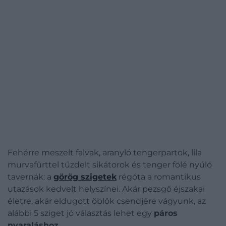
Fehérre meszelt falvak, aranyló tengerpartok, lila
murvafürttel tűzdelt sikátorok és tenger fölé nyúló
tavernák: a
görög szigetek
régóta a romantikus
utazások kedvelt helyszínei. Akár pezsgő éjszakai
életre, akár eldugott öblök csendjére vágyunk, az
alábbi 5 sziget jó választás lehet egy
páros
nyaraláshoz.