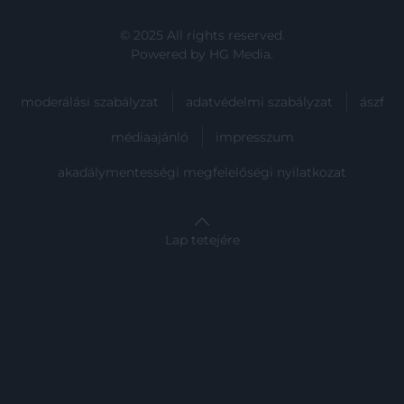
© 2025 All rights reserved.
Powered by
HG Media
.
moderálási szabályzat
adatvédelmi szabályzat
ászf
médiaajánló
impresszum
akadálymentességi megfelelőségi nyilatkozat
Lap tetejére