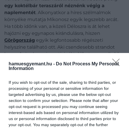
egy koktélbár teraszáról néznénk végig a
naplementét
. Alkonyatkor a híres szélmalmok
környéke mutatja Míkonosz egyik legszebb arcát.
Ha több időnk van, a közeli Déloszra is át lehet
hajózni egy egynapos kirándulásra, hiszen
Görögország
egyik legfontosabb régészeti
helyszíne található ott. Aki csendesebb strandot
keres, Agios Ioannis partjainál találhat nyugodtabb
helyeket, míg a pezsgőbb hangulatot kedvelők a
hamuesgyemant.hu -
Do Not Process My Personal
Super Paradise környékén maradhatnak közel a
Information
sziget ismert strandklubjaihoz.
If you wish to opt-out of the sale, sharing to third parties, or
processing of your personal or sensitive information for
Figyelmedbe ajánljuk!
targeted advertising by us, please use the below opt-out
Az összes fontosabb görög látnivalót
section to confirm your selection. Please note that after your
érinti ez a változás
opt-out request is processed you may continue seeing
interest-based ads based on personal information utilized by
us or personal information disclosed to third parties prior to
Kréta, ha egyetlen utazásba többféle
your opt-out. You may separately opt-out of the further