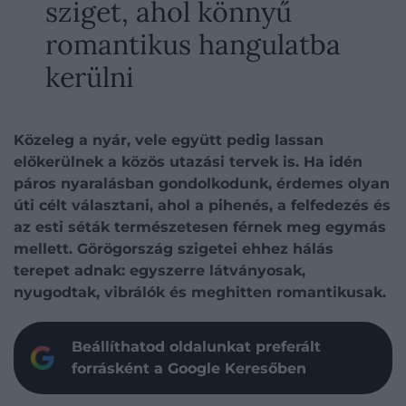
sziget, ahol könnyű
romantikus hangulatba
kerülni
Közeleg a nyár, vele együtt pedig lassan
előkerülnek a közös utazási tervek is. Ha idén
páros nyaralásban gondolkodunk, érdemes olyan
úti célt választani, ahol a pihenés, a felfedezés és
az esti séták természetesen férnek meg egymás
mellett. Görögország szigetei ehhez hálás
terepet adnak: egyszerre látványosak,
nyugodtak, vibrálók és meghitten romantikusak.
Beállíthatod oldalunkat preferált
forrásként a Google Keresőben