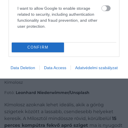
I want to allow Google to enable storage
related to security, including authentication
functionality and fraud prevention, and other
user protection.
CONFIRM
Data Deletion
Data Access
Adatvédelmi szabályzat
Kímolosz
Fotó:
Leonhard Niederwimmer/Unsplash
Kímolosz azoknak lehet ideális, akik a görög
szigetek között a lassabb, csendesebb helyeket
keresik. A Mílosztól mindössze rövid, körülbelül
15
perces kompútra fekvő apró sziget
ma is nyugodt