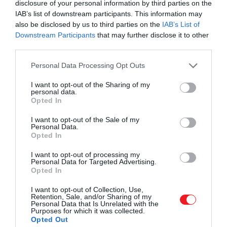
disclosure of your personal information by third parties on the
görög élményt is belesűrítenénk
IAB’s list of downstream participants. This information may
also be disclosed by us to third parties on the
IAB’s List of
Downstream Participants
that may further disclose it to other
third parties.
Please note that this website/app uses one or more Google
Personal Data Processing Opt Outs
services and may gather and store information including but
not limited to your visit or usage behaviour. You may click to
I want to opt-out of the Sharing of my
personal data.
grant or deny consent to Google and its third-party tags to
Opted In
use your data for below specified purposes in below Google
consent section.
I want to opt-out of the Sale of my
Personal Data.
Opted In
I want to opt-out of processing my
Personal Data for Targeted Advertising.
Opted In
Kréta
I want to opt-out of Collection, Use,
Fotó:
Matthieu Oger/Unsplash
Retention, Sale, and/or Sharing of my
Personal Data that Is Unrelated with the
Purposes for which it was collected.
Kréta
Görögország legnagyobb szigete,
és annyira
Opted Out