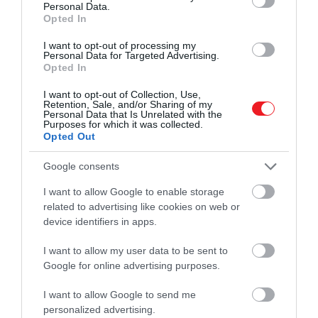
Personal Data.
Opted In
Ez is érdekelhet!
I want to opt-out of processing my
Personal Data for Targeted Advertising.
Egy hét hajóút a külvilágig: így élnek a
Opted In
világ legelszigeteltebb településén
I want to opt-out of Collection, Use,
Retention, Sale, and/or Sharing of my
Personal Data that Is Unrelated with the
A tízes lista tagjaiban közös, hogy egyikük sem vált
Purposes for which it was collected.
még „kötelező” európai desztinációvá, még akkor
Opted Out
sem, ha némelyikük – például Albánia vagy
Montenegró – az utóbbi években egyre több
Google consents
figyelmet kap.
I want to allow Google to enable storage
related to advertising like cookies on web or
A rangsor különösen érdekes annak fényében, hogy
device identifiers in apps.
Európa legismertebb úti céljai már nyíltan
küzdenek a
túlturizmussal
.
Velencében
I want to allow my user data to be sent to
korlátozásokkal próbálják védeni a várost,
Google for online advertising purposes.
míg
Amszterdamban
a látogatók számát és
I want to allow Google to send me
viselkedését szabályoznák. Ezeken a desztinációkon
personalized advertising.
nemcsak a tömeg válik fárasztóvá, hanem az árak is: