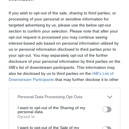
turisztikai láthatóságát.
If you wish to opt-out of the sale, sharing to third parties, or
processing of your personal or sensitive information for
targeted advertising by us, please use the below opt-out
section to confirm your selection. Please note that after your
opt-out request is processed you may continue seeing
interest-based ads based on personal information utilized by
us or personal information disclosed to third parties prior to
your opt-out. You may separately opt-out of the further
disclosure of your personal information by third parties on the
IAB’s list of downstream participants. This information may
also be disclosed by us to third parties on the
IAB’s List of
Downstream Participants
that may further disclose it to other
third parties.
Please note that this website/app uses one or more Google
Personal Data Processing Opt Outs
services and may gather and store information including but
Ohridi-tó, Észak-Macedónia
not limited to your visit or usage behaviour. You may click to
I want to opt-out of the Sharing of my
personal data.
grant or deny consent to Google and its third-party tags to
Opted In
Fotó:
Andrew Mayovskyy/Shutterstock
use your data for below specified purposes in below Google
consent section.
I want to opt-out of the Sale of my