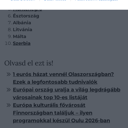
Lettország
Montenegró
Észtország
Albánia
Litvánia
Málta
Szerbia
Olvasd el ezt is!
1 eurós házat vennél Olaszországban?
Ezek a legfontosabb tudnivalók
Európai ország uralja a világ legdrágább
városainak top 10-es listáját
Európa kulturális fővárosát
Finnországban találjuk – ilyen
programokkal készül Oulu 2026-ban