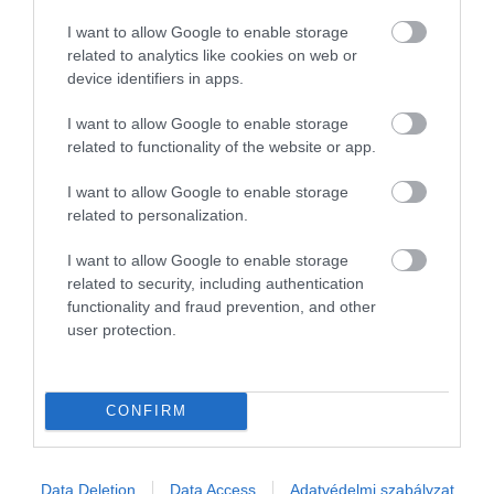
a szállások, éttermek és szolgáltatások díjai egyre
I want to allow Google to enable storage
kevésbé a mindennapokról, sokkal inkább a
related to analytics like cookies on web or
túlélésről szólnak.
device identifiers in apps.
I want to allow Google to enable storage
Figyelmedbe ajánljuk!
related to functionality of the website or app.
Felhők között aludni: Európa
I want to allow Google to enable storage
legmagasabban fekvő szálláshelye,
related to personalization.
ahová csak a legkitartóbbak jutnak el
I want to allow Google to enable storage
related to security, including authentication
Európa 10 legkevésbé látogatott országa
functionality and fraud prevention, and other
a 2024-es vendégéjszakák száma
user protection.
alapján:
CONFIRM
Liechtenstein
Észak-Macedónia
Luxemburg
Data Deletion
Data Access
Adatvédelmi szabályzat