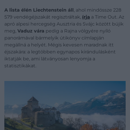
A lista élén Liechtenstein áll
, ahol mindössze 228
579 vendégéjszakát regisztráltak,
írja
a Time Out. Az
apró alpesi hercegség Ausztria és Svájc között bújik
meg,
Vaduz vára
pedig a Rajna völgyére nyíló
panorámával bármelyik útikönyv címlapján
megállná a helyét. Mégis kevesen maradnak itt
éjszakára: a legtöbben egynapos kirándulásként
iktatják be, ami látványosan lenyomja a
statisztikákat.