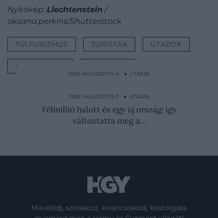
Nyitókép:
Liechtenstein
/
oksana.perkins/Shutterstock
TÚLTURIZMUS
TURISTÁK
UTAZÓK
VÁROSNÉZÉS
RANGSOR
2026. AUGUSZTUS 4. ● UTAZÁS
Napfogyatkozás és hullócsillagok egy este:
ezeken a…
2026. AUGUSZTUS 7. ● UTAZÁS
Félmillió halott és egy új ország: így
változtatta meg a…
Művelődj, szórakozz, kíváncsiskodj, kóstolgass
és ismerd meg a Hamu és Gyémánt világát!