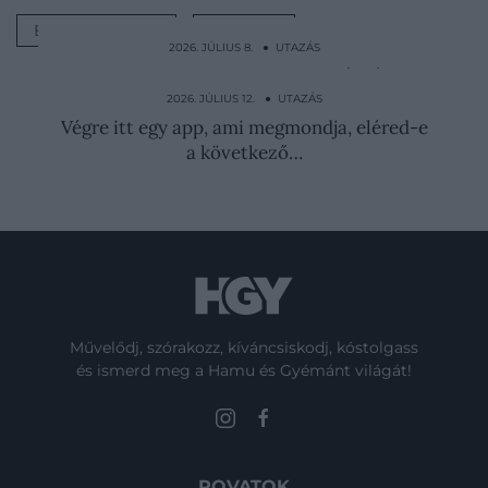
EURÓPAI UNIÓ
UTAZÁS
2026. JÚLIUS 8. ● UTAZÁS
Elpusztult Robin Hood legendás fája,
amely 1200 évig állt…
2026. JÚLIUS 12. ● UTAZÁS
Végre itt egy app, ami megmondja, eléred-e
a következő…
Művelődj, szórakozz, kíváncsiskodj, kóstolgass
és ismerd meg a Hamu és Gyémánt világát!
ROVATOK