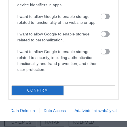
adataikat, valamint válaszolniuk kell egy rövid
device identifiers in apps.
„alkalmassági kérdéssorozatra".
I want to allow Google to enable storage
related to functionality of the website or app.
A rendszer hasonló lesz az amerikai elektronikus
utazási engedélyezési rendszerhez (ESTA), amelyet
I want to allow Google to enable storage
a 9/11-es terrortámadások után vezettek be.
related to personalization.
A tervek szerint a rendszert 2023 márciusától
I want to allow Google to enable storage
tesztelik a Kuvaitból, Katarból, az Egyesült Arab
related to security, including authentication
Emírségekből, Szaúd-Arábiából, Ománból és
functionality and fraud prevention, and other
user protection.
Bahreinből érkező látogatókkal. A rendszer a világ
többi részén még a jövő év vége előtt bevezetésre
kerülhet –
írja
az Euronews.
CONFIRM
Nyitókép: Shutterstock
EGYESÜLT KIRÁLYSÁG
BEUTAZÁS
Data Deletion
Data Access
Adatvédelmi szabályzat
TURIZMUS
HATÁR
KÜLFÖLD