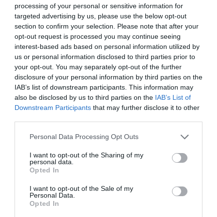
processing of your personal or sensitive information for
egyszerű átlépését,
targeted advertising by us, please use the below opt-out
miközben fenntartja a
section to confirm your selection. Please note that after your
opt-out request is processed you may continue seeing
nemzetbiztonságot
interest-based ads based on personal information utilized by
us or personal information disclosed to third parties prior to
your opt-out. You may separately opt-out of the further
disclosure of your personal information by third parties on the
– mondta.
IAB’s list of downstream participants. This information may
also be disclosed by us to third parties on the
IAB’s List of
A nemzetközi utazóknak az új elektronikus utazási
Downstream Participants
that may further disclose it to other
engedélyezési rendszeren (ETA) keresztül biográfiai
third parties.
és biometrikus adatokat, például arcképeket
Please note that this website/app uses one or more Google
Personal Data Processing Opt Outs
kellene benyújtaniuk, mielőtt felszállnak.
services and may gather and store information including but
not limited to your visit or usage behaviour. You may click to
I want to opt-out of the Sharing of my
De mi az új brit elektronikus utazási
personal data.
grant or deny consent to Google and its third-party tags to
Opted In
use your data for below specified purposes in below Google
engedélyezési rendszer?
consent section.
I want to opt-out of the Sale of my
Personal Data.
Az Egyesült Királyság határőrizeti szerveinek
Opted In
átalakítására irányuló terv részeként a