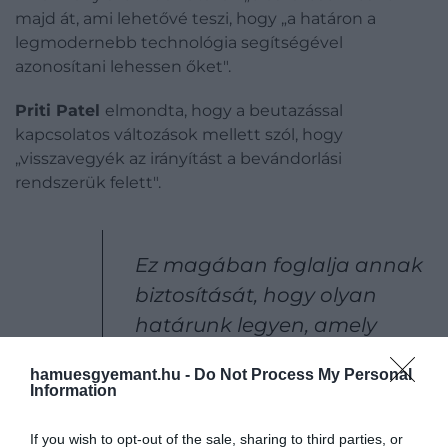
majd át, ami lehetővé teszi, hogy „a határon a
legmodernebb technológia segítségével
azonosítani lehessen őket".
Priti Patel
elmondta, hogy a beutazással
kapcsolatos változások mellett szól, hogy
„visszavegyék az irányítást a bevándorlási
rendszerük felett".
Ez magában foglalja annak
biztosítását, hogy olyan
határunk legyen, amely
megfelel a 21. századnak,
hamuesgyemant.hu -
Do Not Process My Personal
amely lehetővé teszi az
Information
utazók számára a vízum
If you wish to opt-out of the sale, sharing to third parties, or
megszerzését és a határ