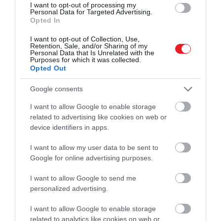
I want to opt-out of processing my
Belügyminisztérium 2023-tól akarja bevezetni a
Personal Data for Targeted Advertising.
Opted In
rendszert. Eszerint mindenkinek, aki az Egyesült
Királyságba kíván látogatni, engedélyre lesz
I want to opt-out of Collection, Use,
szüksége az utazás előtt.
Retention, Sale, and/or Sharing of my
Personal Data that Is Unrelated with the
Purposes for which it was collected.
A brit és ír útlevéllel rendelkezőknek nem kell majd
Opted Out
semmit tenniük, de mindenki másnak vízumot
Google consents
vagy „elektronikus utazási engedélyt" kell majd
kérnie.
I want to allow Google to enable storage
related to advertising like cookies on web or
Minden olyan látogatónak, akinek jelenleg nincs
device identifiers in apps.
szüksége vízumra az Egyesült Királyságba való
beutazáshoz, beleértve az EU-ból érkezőket is, ETA-t
I want to allow my user data to be sent to
Google for online advertising purposes.
kell majd kérnie, ami körülbelül 18 fontba (8400
forintba) kerülhet a tervek szerint.
I want to allow Google to send me
personalized advertising.
A belügyminisztérium tervét részletező
dokumentum szerint a látogatóknak meg kell majd
I want to allow Google to enable storage
adniuk életrajzi, biometrikus és elérhetőségi
related to analytics like cookies on web or