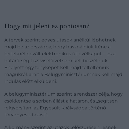
Hogy mit jelent ez pontosan?
A tervek szerint egyes utasok anélkül léphetnek
majd be az országba, hogy használniuk kéne a
briteknél bevált elektronikus útlevélkaput – és a
határőrség tisztviselőivel sem kell beszélniük.
Ehelyett egy fényképet kell majd feltölteniük
magukról, amit a Belügyminisztériumnak kell majd
indulás előtt elküldeni.
A belügyminisztérium szerint a rendszer célja, hogy
csökkentse a sorban állást a határon, és „segítsen
felgyorsítani az Egyesült Királyságba történő
törvényes utazást".
A kormány szerint az utazók „előszűrésen" esnek