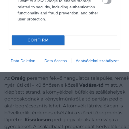
I want to allow Google to enable storage
related to security, including authentication
functionality and fraud prevention, and other
user protection.
CONFIRM
CSODAHELYEK.HU ✨📸🥾 (@csodahelyek.hu) által megosztott bejegyzés
Data Deletion
Data Access
Adatvédelmi szabályzat
Az
Őrség
peremén fekvő hangulatos település, reme
nyári úti cél – különösen a közeli
Vadása-tó
miatt. A
kiépített strand, a környékbeli büfék és szálláshelyek
gondoskodnak a kényelmünkről, a tó partján pedig
akár bográcsozni is lehet. A környék látnivalókban is
bővelkedik: érdemes elsétálni a szőcei tőzegmohás
láprétre,
Kisrákoson
pedig egy alpakafarm várja a
gyerekeket. A családbarát programokat kedvelőknek 