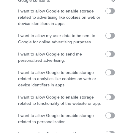
Google consents
várja, a panorámára vágyók pedig ne hagyják ki a
I want to allow Google to enable storage
Prónay-kilátót.
related to advertising like cookies on web or
device identifiers in apps.
Hegyhátszentjakab
I want to allow my user data to be sent to
Google for online advertising purposes.
I want to allow Google to send me
personalized advertising.
I want to allow Google to enable storage
related to analytics like cookies on web or
device identifiers in apps.
I want to allow Google to enable storage
related to functionality of the website or app.
I want to allow Google to enable storage
related to personalization.
A bejegyzés megtekintése az Instagramon