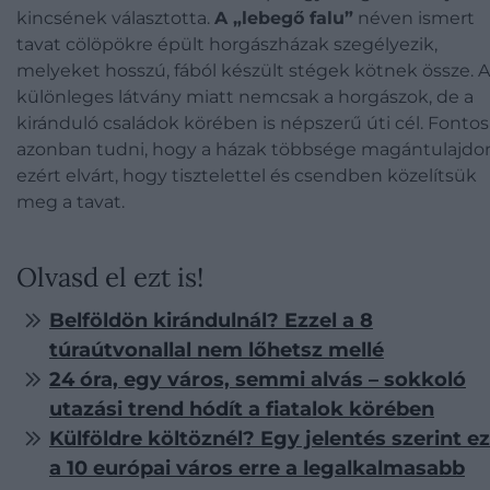
kincsének választotta.
A „lebegő falu”
néven ismert
tavat cölöpökre épült horgászházak szegélyezik,
melyeket hosszú, fából készült stégek kötnek össze. A
különleges látvány miatt nemcsak a horgászok, de a
kiránduló családok körében is népszerű úti cél. Fontos
azonban tudni, hogy a házak többsége magántulajdo
ezért elvárt, hogy tisztelettel és csendben közelítsük
meg a tavat.
Olvasd el ezt is!
Belföldön kirándulnál? Ezzel a 8
túraútvonallal nem lőhetsz mellé
24 óra, egy város, semmi alvás – sokkoló
utazási trend hódít a fiatalok körében
Külföldre költöznél? Egy jelentés szerint ez
a 10 európai város erre a legalkalmasabb