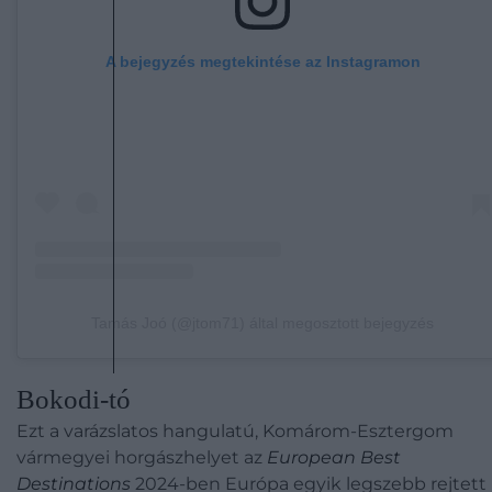
A bejegyzés megtekintése az Instagramon
Tamás Joó (@jtom71) által megosztott bejegyzés
Bokodi-tó
Ezt a varázslatos hangulatú, Komárom-Esztergom
vármegyei horgászhelyet az
European Best
Destinations
2024-ben Európa egyik legszebb rejtett