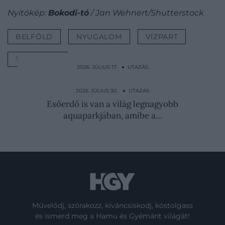
Nyitókép:
Bokodi-tó
/ Jan Wehnert/Shutterstock
BELFÖLD
NYUGALOM
VÍZPART
TELEPÜLÉS
2026. JÚLIUS 17. ● UTAZÁS
10 dolog, amit turistaként jobb elkerülni
Kínában
2026. JÚLIUS 30. ● UTAZÁS
Esőerdő is van a világ legnagyobb
aquaparkjában, amibe a…
Művelődj, szórakozz, kíváncsiskodj, kóstolgass
és ismerd meg a Hamu és Gyémánt világát!