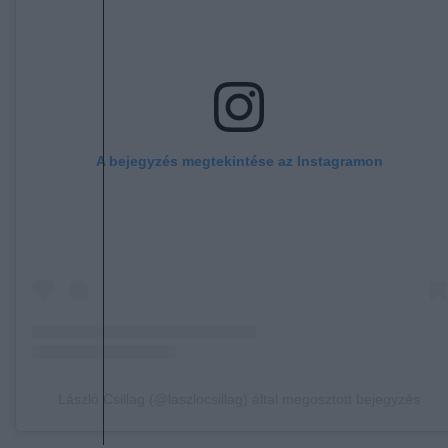
A bejegyzés megtekintése az Instagramon
László Csillag (@laszlocsillag) által megosztott bejegyzés