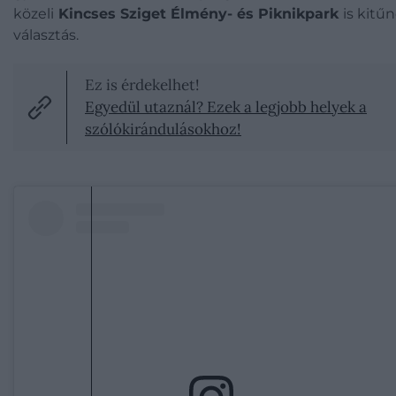
közeli
Kincses Sziget Élmény- és Piknikpark
is kitű
választás.
Ez is érdekelhet!
Egyedül utaznál? Ezek a legjobb helyek a
szólókirándulásokhoz!