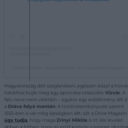
Györkő Zsombor (@gyzsombor94) által megosztott bejegyzés
Magyarország déli szegletében, egészen közel a horvá
határhoz bújik meg egy aprócska település:
Vízvár
. A
falu neve nem véletlen – egykor egy erődítmény állt it
a
Dráva folyó mentén
. A történelemkönyvek szerint
1555-ben a vár még épségben állt, sőt a Drive Magazin
úgy tudja
, hogy maga
Zrínyi Miklós
is írt ide levelet
abban a hitben, hogy az erőd komoly szerepet játszha