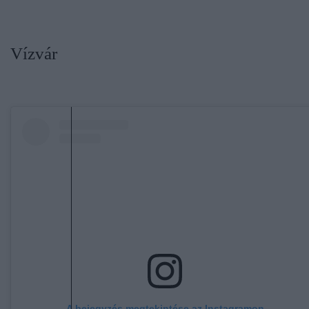
Vízvár
A bejegyzés megtekintése az Instagramon