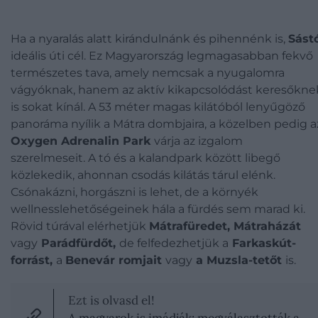
Ha a nyaralás alatt kirándulnánk és pihennénk is,
Sást
ideális úti cél. Ez Magyarország legmagasabban fekvő
természetes tava, amely nemcsak a nyugalomra
vágyóknak, hanem az aktív kikapcsolódást keresőkne
is sokat kínál. A 53 méter magas kilátóból lenyűgöző
panoráma nyílik a Mátra dombjaira, a közelben pedig a
Oxygen Adrenalin Park
várja az izgalom
szerelmeseit. A tó és a kalandpark között libegő
közlekedik, ahonnan csodás kilátás tárul elénk.
Csónakázni, horgászni is lehet, de a környék
wellnesslehetőségeinek hála a fürdés sem marad ki.
Rövid túrával elérhetjük
Mátrafüredet, Mátraházát
vagy
Parádfürdőt,
de felfedezhetjük a
Farkaskút-
forrást,
a
Benevár romjait
vagy
a Muzsla-tetőt
is.
Ezt is olvasd el!
A magyarok is imádják: megválasztották a