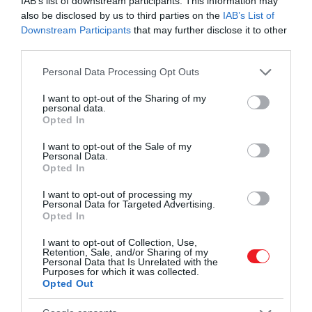
IAB’s list of downstream participants. This information may
also be disclosed by us to third parties on the
IAB’s List of
Downstream Participants
that may further disclose it to other
third parties.
Please note that this website/app uses one or more Google
Personal Data Processing Opt Outs
services and may gather and store information including but
not limited to your visit or usage behaviour. You may click to
I want to opt-out of the Sharing of my
personal data.
grant or deny consent to Google and its third-party tags to
Opted In
use your data for below specified purposes in below Google
consent section.
Petronella Iván-Bak (@petronella_ivan_bak) által megosztott bejegyzés
I want to opt-out of the Sale of my
Personal Data.
Opted In
Ha Budapest környékén keresünk pihenőhelyet,
I want to opt-out of processing my
Personal Data for Targeted Advertising.
érdemes ellátogatni
Felsőpetény
be, a
Cserhát
egyik
Opted In
hangulatos völgyébe. A környék két jelentős kastéllya
is büszkélkedhet: az alsópetényi
Prónay-kastéllyal
és
I want to opt-out of Collection, Use,
Retention, Sale, and/or Sharing of my
magántulajdonban lévő felsőpetényi Almásy-
Personal Data that Is Unrelated with the
kastéllyal.
A Cser-tó
partja kiváló hely egy kis
Purposes for which it was collected.
Opted Out
kikapcsolódásra, de a hangulatos
Bánki-tó
is közel
fekszik. A családosokat a közeli nőtincsi alpakafarm