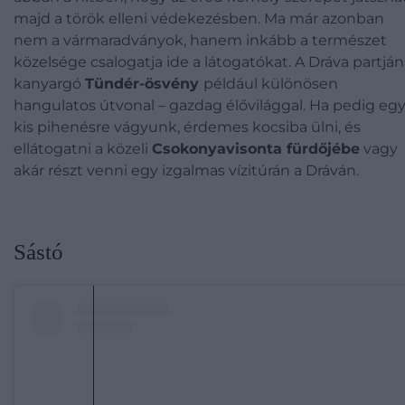
majd a török elleni védekezésben. Ma már azonban
nem a vármaradványok, hanem inkább a természet
közelsége csalogatja ide a látogatókat. A Dráva partján
kanyargó
Tündér-ösvény
például különösen
hangulatos útvonal – gazdag élővilággal. Ha pedig eg
kis pihenésre vágyunk, érdemes kocsiba ülni, és
ellátogatni a közeli
Csokonyavisonta fürdőjébe
vagy
akár részt venni egy izgalmas vízitúrán a Dráván.
Sástó