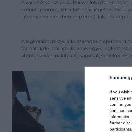
A vár az Árva, szlovákul Orava folyó fölé magaso
szerint a komplexum 154 helyiséget és 754 lépc
látvány ereje részben épp ebből fakad: az épü
A legkorábbi részei a 13. században épültek, a M
formálta, de mai arculatának egyik legfontosa
átépítésekkel palotákat, kapukat, védelmi részek
hamuesgy
If you wish 
sensitive in
confirm you
continue se
information 
further disc
participants