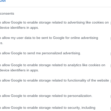
Out
consents
o allow Google to enable storage related to advertising like cookies on
atási központ és főúri reprezentációs tér
. A felső vár i
evice identifiers in apps.
ként rendkívül nehéz volt bevenni. A középső és alsó r
rizte a környéket, miközben messziről látható jelként mut
o allow my user data to be sent to Google for online advertising
s.
to allow Google to send me personalized advertising.
épkori kastélyok
o allow Google to enable storage related to analytics like cookies on
evice identifiers in apps.
o allow Google to enable storage related to functionality of the website
1800-as tűzvész volt
. Hivatalos múzeumi összefoglalók s
tán az erőd hosszú időre elveszítette korábbi szerepét, é
világháború utáni nagyobb restaurálásnak köszönhető
, 
o allow Google to enable storage related to personalization.
o allow Google to enable storage related to security, including