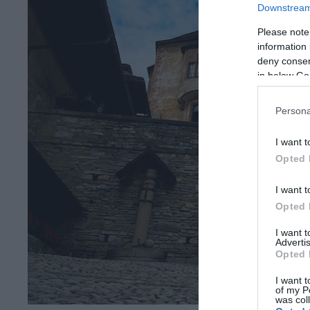
Downstream 
Please note
information 
deny consent
in below Go
Persona
I want t
Opted 
I want t
Opted 
I want 
Advertis
Opted 
I want t
of my P
was col