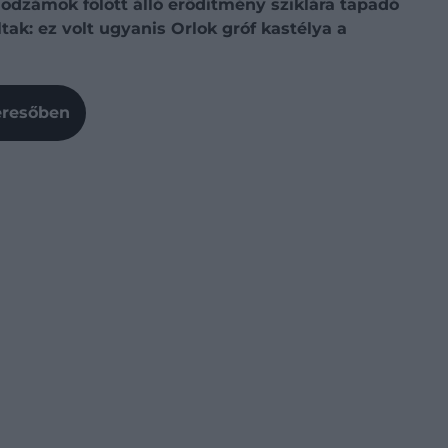
 Podzámok fölött álló erődítmény sziklára tapadó
tak: ez volt ugyanis Orlok gróf kastélya a
Keresőben