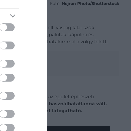
Fotó:
Nejron Photo/Shutterstock
nkább a védelemről szólt: vastag falai, szűk
észekben lakóterek, paloták, kápolna és
atta, ki rendelkezik hatalommal a völgy fölött.
zerint ez jelentette az épület építészeti
s tulajdonosai számára
használhatatlanná vált.
hogy ma
múzeumként látogatható.