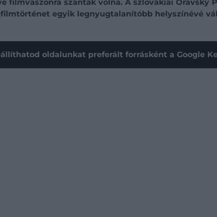
eve filmvászonra szánták volna. A szlovákiai Oravský
a filmtörténet egyik legnyugtalanítóbb helyszínévé vál
állíthatod oldalunkat preferált forrásként a Google 