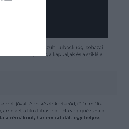
több helyszínen készült: Lübeck régi sóházai
a
. A meredek lépcsők, a kapualjak és a sziklára
ennél jóval több: középkori erőd, főúri múltat
a, amelyet a film kihasznált
. Ha végignézünk a
lta a rémálmot, hanem rátalált egy helyre,