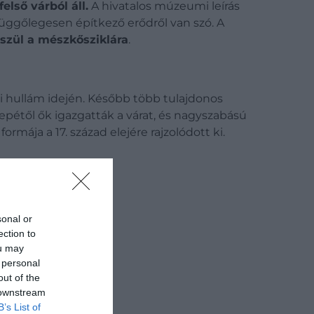
első várból áll.
A hivatalos múzeumi leírás
függőlegesen építkező erődről van szó. A
eszül a mészkősziklára
.
ési hullám idején. Később több tulajdonos
özepétől ők igazgatták a várat, és nagyszabású
rmája a 17. század elejére rajzolódott ki.
sonal or
ection to
ou may
 personal
out of the
 downstream
B’s List of