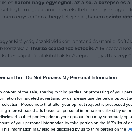
dik
, és
három nagy egységből, az alsó, a középső és a f
sőt foglal magába, ami jól érzékelteti, mennyire tagolt, 
let nem egyszerűen a hegy tetején áll, hanem
szinte ráf
agyar Királyság északi vidékén, a tatárjárás utáni erődít
bb korszaka a
Thurzó családhoz kötődik
. A 16. század k
et és kápolnát alakítottak ki. Az épületegyüttes végső fo
emant.hu -
Do Not Process My Personal Information
to opt-out of the sale, sharing to third parties, or processing of your per
formation for targeted advertising by us, please use the below opt-out s
r selection. Please note that after your opt-out request is processed y
eing interest-based ads based on personal information utilized by us or
disclosed to third parties prior to your opt-out. You may separately opt-
losure of your personal information by third parties on the IAB’s list of
. This information may also be disclosed by us to third parties on the
IA