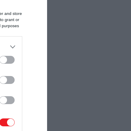
er and store
to grant or
ed purposes