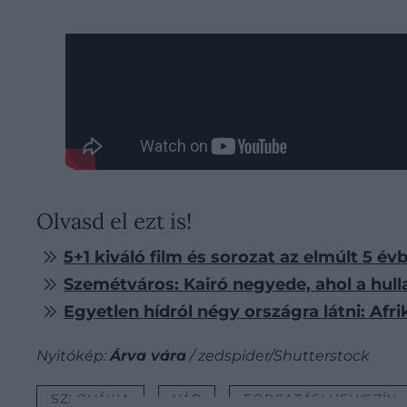
Olvasd el ezt is!
5+1 kiváló film és sorozat az elmúlt 5 é
Szemétváros: Kairó negyede, ahol a hullad
Egyetlen hídról négy országra látni: Af
Nyitókép:
Árva vára
/ zedspider/Shutterstock
SZLOVÁKIA
VÁR
FORGATÁSI HELYSZÍN