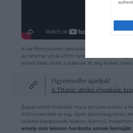
authenti
A vár filmtörténeti jelentőségét
Friedrich Wi
és Wismar utcái a film nyomasztó városi világát
emelt falak miatt a stábnak itt alig kellett me
Figyelmedbe ajánljuk!
A Titanic utolsó éjszakája: l
Éppen ettől működik ma is ennyire erősen a Nosf
őrző műemlék és egy olyan épületegyüttes, 
sziklára kapaszkodó falakon, könnyű megérteni, 
amely már készen hordozta annak formáját.