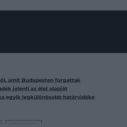
vből, amit Budapesten forgattak
ék jelenti az élet alapját
rika egyik legkülönösebb határvidéke
NOSFERATU