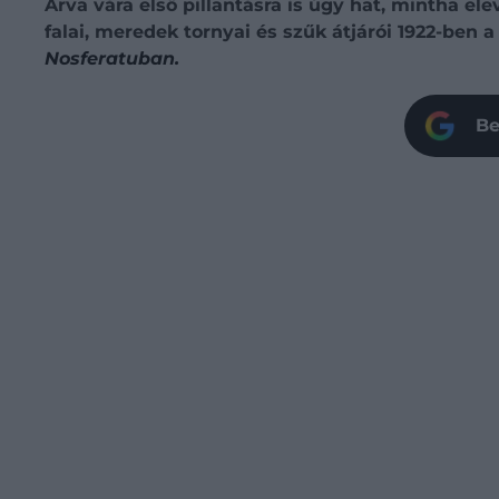
Árva vára első pillantásra is úgy hat, mintha el
falai, meredek tornyai és szűk átjárói 1922-ben 
Nosferatuban.
Be