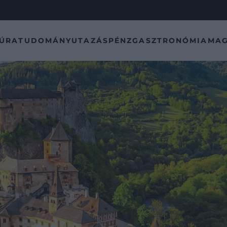
TÚRA
TUDOMÁNY
UTAZÁS
PÉNZ
GASZTRONÓMIA
MAG