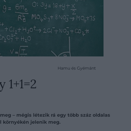
Hamu és Gyémánt
y 1+1=2
 meg – mégis létezik rá egy több száz oldalas
l környékén jelenik meg.