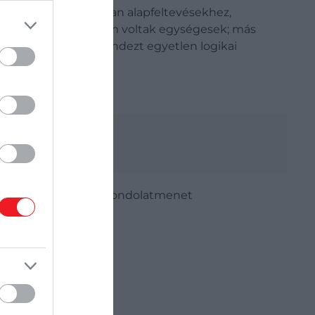
lánc végül eljut olyan alapfeltevésekhez,
an ezek az alapok nem voltak egységesek; más
élja az volt, hogy mindezt egyetlen logikai
jelent az összeadás. A gondolatmenet
artalmaz.