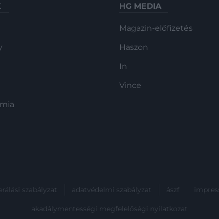
K
HG MEDIA
Magazin-előfizetés
y
Haszon
In
Vince
ómia
rálási szabályzat
adatvédelmi szabályzat
ászf
impre
akadálymentességi megfelelőségi nyilatkozat