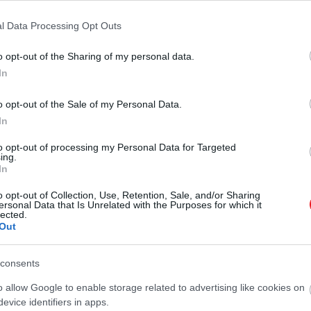
 épül, amelyek újabb bizonyításokra támaszkodnak. Ez a 
l Data Processing Opt Outs
 egyszerűen elfogadjuk őket. A 20. század elején azonb
etriában vagy a kalkulusban. A
Principia Mathematica
c
o opt-out of the Sharing of my personal data.
In
o opt-out of the Sale of my Personal Data.
In
to opt-out of processing my Personal Data for Targeted
t sikerült feloldani
ing.
In
zők először definiálják, mi az a „szám”, majd azt is, mit 
o opt-out of Collection, Use, Retention, Sale, and/or Sharing
ersonal Data that Is Unrelated with the Purposes for which it
lected.
Out
elem, a másikban szintén egy.
lmaznak nincs közös része.
consents
egy olyan halmazt kapunk, amely pontosan két elemet t
o allow Google to enable storage related to advertising like cookies on
evice identifiers in apps.