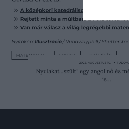
A középkori katedrálisokat matematikai 
Rejtett minta a múltban: a Föld történe
Van már válasz a világ legrégebbi mate
Nyitókép:
Illusztráció
/ Runawayphill / Shuttersto
MATEMATIKA
LOGIKA
SZÁMÍTÁS
2026. AUGUSZTUS 10. ● TUDOM
Nyulakat „szült” egy angol nő és mé
is…