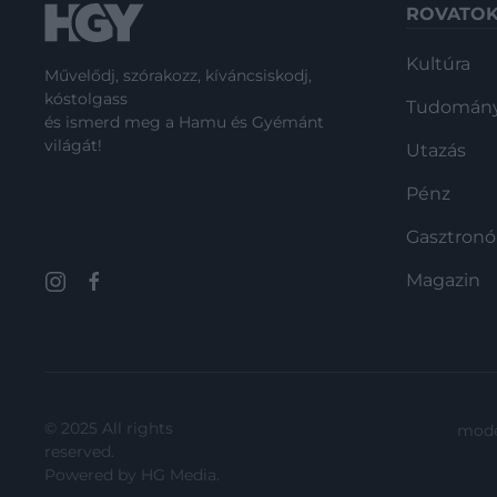
ROVATO
Kultúra
Művelődj, szórakozz, kíváncsiskodj,
kóstolgass
Tudomán
és ismerd meg a Hamu és Gyémánt
világát!
Utazás
Pénz
Gasztron
Magazin
© 2025 All rights
mode
reserved.
Powered by
HG Media
.