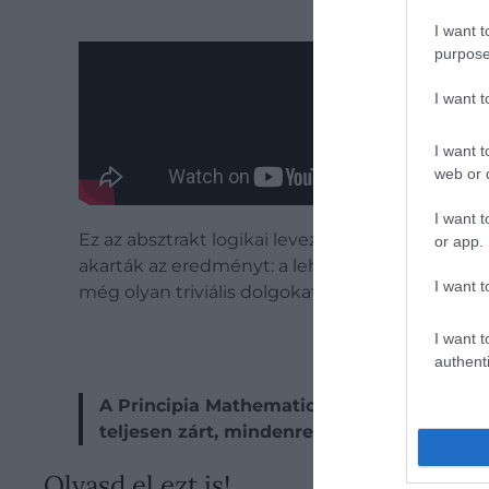
I want t
purpose
I want 
I want t
web or d
I want t
Ez az absztrakt logikai levezetés felel meg ann
or app.
akarták az eredményt: a lehető legszigorúbb log
I want t
még olyan triviális dolgokat is, mint hogy „ha k
I want t
authenti
A Principia Mathematica ugyan óriási hatás
teljesen zárt, mindenre kiterjedő matemat
Olvasd el ezt is!