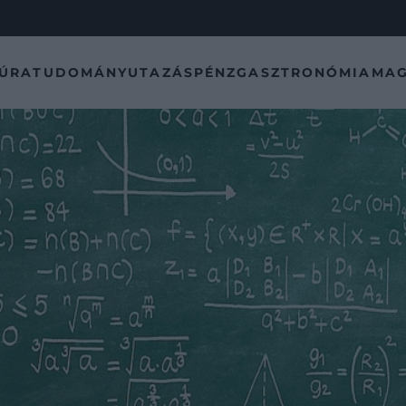
TÚRA
TUDOMÁNY
UTAZÁS
PÉNZ
GASZTRONÓMIA
MAG