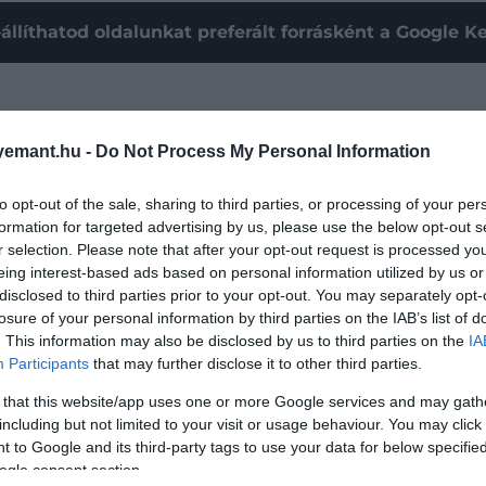
állíthatod oldalunkat preferált forrásként a Google 
emant.hu -
Do Not Process My Personal Information
to opt-out of the sale, sharing to third parties, or processing of your per
formation for targeted advertising by us, please use the below opt-out s
r selection. Please note that after your opt-out request is processed y
eing interest-based ads based on personal information utilized by us or
disclosed to third parties prior to your opt-out. You may separately opt-
losure of your personal information by third parties on the IAB’s list of
. This information may also be disclosed by us to third parties on the
IA
Participants
that may further disclose it to other third parties.
 that this website/app uses one or more Google services and may gath
Whitehead
írta a 20. század elején. Céljuk azonban nem az
including but not limited to your visit or usage behaviour. You may click 
zusabb tervük volt: az egész matematikát egyetlen, tisz
 to Google and its third-party tags to use your data for below specifi
ogle consent section.