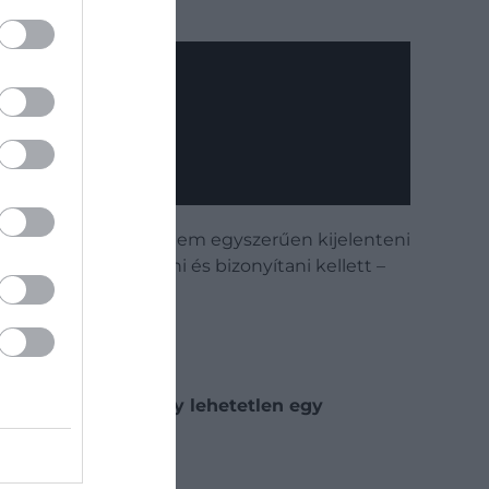
olult, mert a szerzők nem egyszerűen kijelenteni
ést külön definiálni és bizonyítani kellett –
idővel kiderült, hogy lehetetlen egy