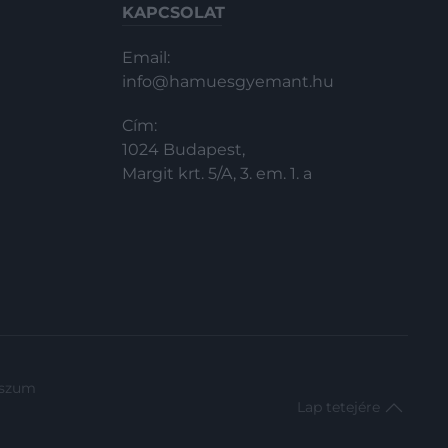
KAPCSOLAT
Email:
info@hamuesgyemant.hu
Cím:
1024 Budapest,
Margit krt. 5/A, 3. em. 1. a
sszum
Lap tetejére