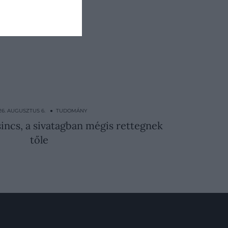
letesek
26. AUGUSZTUS 6. ● TUDOMÁNY
ncs, a sivatagban mégis rettegnek
tőle