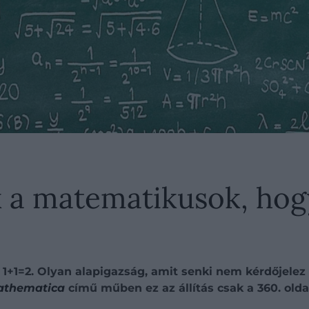
k a matematikusok, hog
 1+1=2. Olyan alapigazság, amit senki nem kérdőjelez
Mathematica
című műben ez az állítás csak a 360. olda