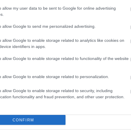
o allow my user data to be sent to Google for online advertising
s.
to allow Google to send me personalized advertising.
o allow Google to enable storage related to analytics like cookies on
evice identifiers in apps.
o allow Google to enable storage related to functionality of the website
ak az állításnak, hogy 1+1=2. A megoldás azért ilyen bony
ikai alapokra akarták azt helyezni. Ehhez minden apró lép
o allow Google to enable storage related to personalization.
ét dolog létezik, akkor külön-külön is léteznek”.
o allow Google to enable storage related to security, including
cation functionality and fraud prevention, and other user protection.
sal volt a logikára és a matematika filozófiájára, de 
ikai rendszert létrehozni ellentmondások nélkül.
CONFIRM