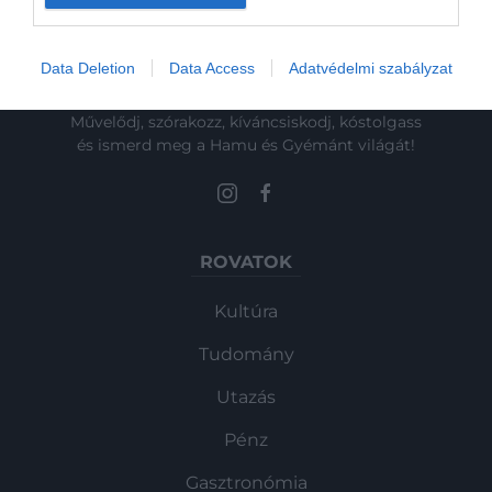
Data Deletion
Data Access
Adatvédelmi szabályzat
Művelődj, szórakozz, kíváncsiskodj, kóstolgass
és ismerd meg a Hamu és Gyémánt világát!
ROVATOK
Kultúra
Tudomány
Utazás
Pénz
Gasztronómia