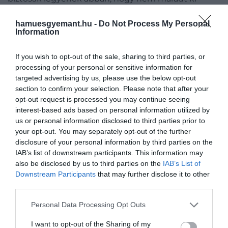
semmi fontos megállapítás –
írja
a ScienceAlert.
hamuesgyemant.hu -
Do Not Process My Personal
Information
Azt találtuk, hogy a
If you wish to opt-out of the sale, sharing to third parties, or
rezisztens keményítő több
processing of your personal or sensitive information for
targeted advertising by us, please use the below opt-out
mint 60 százalékkal
section to confirm your selection. Please note that after your
csökkenti a rákos
opt-out request is processed you may continue seeing
interest-based ads based on personal information utilized by
megbetegedések egy sorát.
us or personal information disclosed to third parties prior to
A hatás a bélrendszer felső
your opt-out. You may separately opt-out of the further
disclosure of your personal information by third parties on the
részén volt a
IAB’s list of downstream participants. This information may
legszembetűnőbb
also be disclosed by us to third parties on the
IAB’s List of
Downstream Participants
that may further disclose it to other
third parties.
– mondja
John Mathers
vezető kutató és
Please note that this website/app uses one or more Google
Personal Data Processing Opt Outs
táplálkozástudományi szakértő az angliai Newcastle
services and may gather and store information including but
not limited to your visit or usage behaviour. You may click to
I want to opt-out of the Sharing of my
Egyetemről.