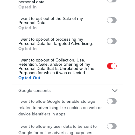
personal data.
grant or deny consent to Google and its third-party tags to
Opted In
use your data for below specified purposes in below Google
A felső tápcsatorna rákos megbetegedései közé
consent section.
I want to opt-out of the Sale of my
tartozik a nyelőcső-, a gyomor- és a
Personal Data.
hasnyálmirigyrák. A kutatók szerint a felső
Opted In
tápcsatornában mutatkozó védőhatás nagysága
I want to opt-out of processing my
váratlan volt, ezért további kutatásokra van szükség
Personal Data for Targeted Advertising.
az eredmények megismétléséhez.
Opted In
I want to opt-out of Collection, Use,
A rezisztens keményítő egy olyan keményítőtípus,
Retention, Sale, and/or Sharing of my
amely áthalad a vékonybélen, majd a vastagbélben
Personal Data that Is Unrelated with the
Purposes for which it was collected.
erjed, ahol táplálja a hasznos bélbaktériumokat.
Opted Out
Rostszerű kiegészítőként lehet kapni, és
természetes módon számos élelmiszerben
Google consents
megtalálható, például enyhén zöld banánban,
I want to allow Google to enable storage
zabban, főtt és lehűtött tésztában és rizsben,
related to advertising like cookies on web or
borsóban és babban.
device identifiers in apps.
Fontos kiemelni, hogy a kísérletet olyan embereken
I want to allow my user data to be sent to
végezték, akik már genetikailag hajlamosak a rák
Google for online advertising purposes.