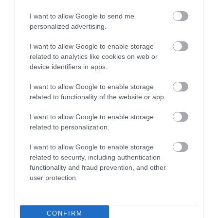
kialakulására, és nem feltétlenül vonatkozik a
I want to allow Google to send me
szélesebb közönségre.
personalized advertising.
De a kutatók sokat tanulhatnak abban, hogyan
I want to allow Google to enable storage
segíthet az ellenálló keményítő a rák elleni
related to analytics like cookies on web or
védelemben.
device identifiers in apps.
Nyitókép: Shutterstock
I want to allow Google to enable storage
related to functionality of the website or app.
RÁK
RÁKKUTATÁS
I want to allow Google to enable storage
related to personalization.
TÁPLÁLÉKKIEGÉSZÍTŐ
TUDOMÁNY
2026. JÚLIUS 10. ● TUDOMÁNY
I want to allow Google to enable storage
A valaha élt legnagyobb kígyó akkora volt,
related to security, including authentication
mint egy busz
2026. AUGUSZTUS 7. ● TUDOMÁNY
functionality and fraud prevention, and other
Valóban megelőzi a szívrohamot az
user protection.
aszpirin? Attól függ…
CONFIRM