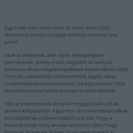
Egy több mint húsz éven át tartó, közel 1000
résztvevőt érintő vizsgálat érdekes eredményre
jutott:
azok az emberek, akik olyan betegségben
szenvednek, amely miatt nagyobb az esélyük
bizonyos rákos megbetegedések kialakulására, több
mint 60 százalékkal csökkenthetik egyes rákos
megbetegedések kockázatát, ha egyszerűen több
rezisztens keményítőt tesznek az étrendjükbe.
Sőt: az eredmények annyira meggyőzőek voltak,
amikor kifejezetten a gyomor- és bélrendszeri rákok
kockázatának csökkentéséről volt szó, hogy a
kutatók most meg akarják ismételni őket, hogy
biztosak legyenek abban, hogy nem maradt ki