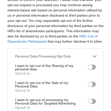
opt-out request is processed you may continue seeing
űreszközt, ha nyolc napig nem lép kapcsolatba a
interest-based ads based on personal information utilized by
földi irányítókkal. Az űreszköz azonban a december
us or personal information disclosed to third parties prior to
5-én befejezett visszaállítás után is néma maradt –
your opt-out. You may separately opt-out of the further
tette hozzá a NASA a blogbejegyzésben.
disclosure of your personal information by third parties on the
IAB’s list of downstream participants. This information may
also be disclosed by us to third parties on the
IAB’s List of
A 2019 októberében indított ICON a Föld
Downstream Participants
that may further disclose it to other
ionoszférájának olyan aspektusait kutatja,
third parties.
amelyeket más űreszközök korábban még nem
Please note that this website/app uses one or more Google
Personal Data Processing Opt Outs
kerestek. Az ionoszféra – a Föld légkörének egy
services and may gather and store information including but
rétege, amely nagyjából 80 és 640 kilométer között
not limited to your visit or usage behaviour. You may click to
I want to opt-out of the Sharing of my
personal data.
húzódik bolygónk felett – a napsugárzás hatására
grant or deny consent to Google and its third-party tags to
Opted In
folyamatosan változik – a változások hatással
use your data for below specified purposes in below Google
consent section.
lehetnek a kommunikációs technológiákra is.
I want to opt-out of the Sale of my
Personal Data.
Opted In
A küldetés fő idejét két évig tervezték, ami 2021
decemberében telt le, azóta pedig az ICON egy
I want to opt-out of processing my
Personal Data for Targeted Advertising.
meghosszabbított misszió keretében dolgozik.
Opted In