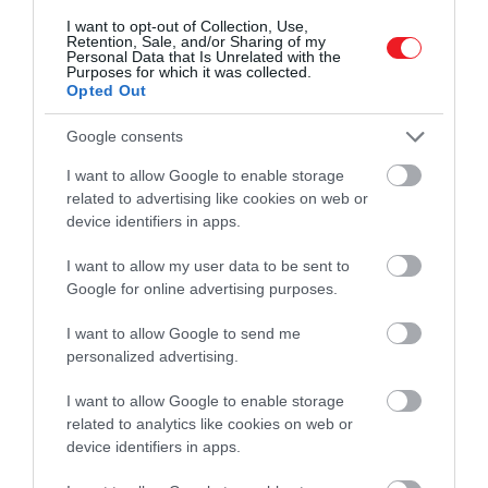
A közlemény szerint a NASA még próbálkozik, és
I want to opt-out of Collection, Use,
Retention, Sale, and/or Sharing of my
folytatják a hibaelhárítást. A misszió csapata vizsgálja
Personal Data that Is Unrelated with the
a probléma valószínűsíthető forrását, ami
Purposes for which it was collected.
Opted Out
valószínűleg a műhold elektronikus rendszere lesz. .
Google consents
Az viszont egyelőre nem világos, hogy az űreszköz
valaha még kapcsolatba lép a Földdel. A közlemény
I want to allow Google to enable storage
szerint a csapat jelenleg „nem tudja meghatározni
related to advertising like cookies on web or
device identifiers in apps.
az ICON állapotát, és a probléma rendszerhibára
utalhat".
I want to allow my user data to be sent to
Google for online advertising purposes.
Nyitókép: Shutterstock
I want to allow Google to send me
NASA
MŰHOLD
ICON
personalized advertising.
TUDOMÁNY
I want to allow Google to enable storage
2026. JÚLIUS 17. ● TUDOMÁNY
related to analytics like cookies on web or
A szovjet Éjszakai Boszorkányok, akiktől a
device identifiers in apps.
németek is…
2026. AUGUSZTUS 10. ● TUDOMÁNY