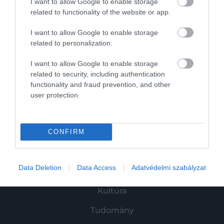
I want to allow Google to enable storage
Nyulakat „szült” egy angol nő és még a
related to functionality of the website or app.
király orvosait is…
I want to allow Google to enable storage
related to personalization.
I want to allow Google to enable storage
related to security, including authentication
functionality and fraud prevention, and other
user protection.
Művelődj, szórakozz, kíváncsiskodj, kóstolgass
és ismerd meg a Hamu és Gyémánt világát!
CONFIRM
Data Deletion
Data Access
Adatvédelmi szabályzat
ROVATOK
Kultúra
Tudomány