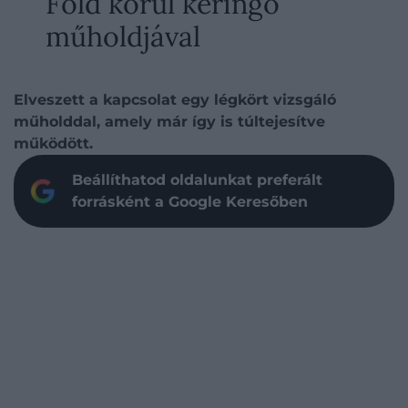
Föld körül keringő
műholdjával
Elveszett a kapcsolat egy légkört vizsgáló
műholddal, amely már így is túltejesítve
működött.
Beállíthatod oldalunkat preferált
forrásként a Google Keresőben