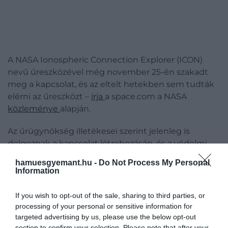
A NASA Ionospheric Connection Explorer (ICON)
nevű űreszközével még november 25-én szakadt
meg a kapcsolat, és az eltelt hetekben sem tudták
elérni az űreszközt –
írja
a space.com a NASA
közleménye
alapján.
Az űrügynökség illetékesei szerint jelenleg is
dolgoznak a kapcsolat létrehozásán, és a védelmi
minisztérium űrfelügyeleti hálózatával
hamuesgyemant.hu -
Do Not Process My Personal
együttműködve a műholdhoz tartozó csapat
Information
meggyőződött arról, hogy az ICON továbbra is
sértetlen
If you wish to opt-out of the sale, sharing to third parties, or
processing of your personal or sensitive information for
Az ICON hardvere tartalmaz egy „parancsvesztési
targeted advertising by us, please use the below opt-out
időzítőt", amelyet arra terveztek, hogy újraindítsa az
section to confirm your selection. Please note that after your