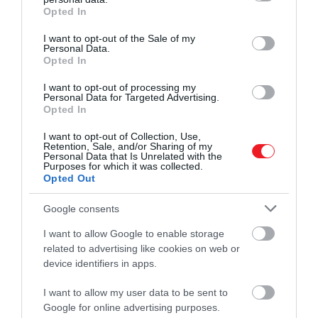
grant or deny consent to Google and its third-party tags to
Opted In
Földmegfigyelő Intézet osztotta meg.
use your data for below specified purposes in below Google
consent section.
I want to opt-out of the Sale of my
Érdekesség, hogy a Manam korábbi robbanásszerű
Personal Data.
Opted In
kitörése 2022 márciusában történt, amely 15
kilométeres hamufelhőt küldött a légkörbe.
I want to opt-out of processing my
Personal Data for Targeted Advertising.
Opted In
I want to opt-out of Collection, Use,
Retention, Sale, and/or Sharing of my
Personal Data that Is Unrelated with the
Purposes for which it was collected.
Opted Out
Google consents
I want to allow Google to enable storage
related to advertising like cookies on web or
device identifiers in apps.
I want to allow my user data to be sent to
Google for online advertising purposes.
NASA