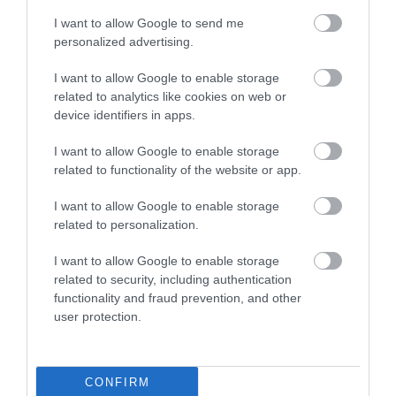
I want to allow Google to send me
A gyönyörű babakép színű víz Asztráliától keletre, az
personalized advertising.
1300 kilométerre fekvő francia terület, Új-Kaledónia
déli partjainál található, amely a sekély zátonyoknak
I want to allow Google to enable storage
köszönhetően néz ki így. A zátonyokról készült
related to analytics like cookies on web or
képet egy űrhajós készítette a Nemzetközi
device identifiers in apps.
Űrállomás fedélzetén 2020. szeptember 9-én, és
I want to allow Google to enable storage
közel két évvel később, 2022. május 29-én
osztották
related to functionality of the website or app.
meg
. A területen 9300 tengeri faj él a szakértők
szerint, és közel 1,3 millió négyzetkilométert fed le.
I want to allow Google to enable storage
related to personalization.
I want to allow Google to enable storage
related to security, including authentication
functionality and fraud prevention, and other
user protection.
CONFIRM