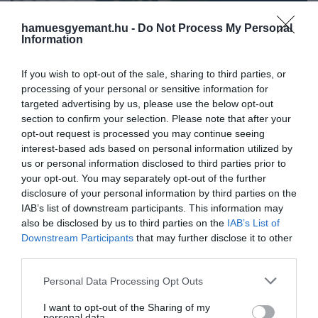
hamuesgyemant.hu -
Do Not Process My Personal
Information
If you wish to opt-out of the sale, sharing to third parties, or
processing of your personal or sensitive information for
targeted advertising by us, please use the below opt-out
section to confirm your selection. Please note that after your
opt-out request is processed you may continue seeing
interest-based ads based on personal information utilized by
us or personal information disclosed to third parties prior to
your opt-out. You may separately opt-out of the further
NASA
disclosure of your personal information by third parties on the
IAB’s list of downstream participants. This information may
A Manam-sziget közvetlenül Pápua Új-Guinea
also be disclosed by us to third parties on the
IAB’s List of
partjainál található, és itt található az egyik
Downstream Participants
that may further disclose it to other
legaktívabb tűzhányó. A Landsat 8 operációs
third parties.
földfelügyelője május 22-én
készítette
a képet a
Please note that this website/app uses one or more Google
Personal Data Processing Opt Outs
szigetről, amelyen a vulkán csúcskráterében
services and may gather and store information including but
infravörös jelenség látható, ami a vulkánból
not limited to your visit or usage behaviour. You may click to
I want to opt-out of the Sharing of my
származó nagyfokú hőt jelzi. A képet május 30-án a
personal data.