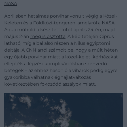
NASA
Áprilisban hatalmas porvihar vonult végig a Közel-
Keleten és a Földközi-tengeren, amelyről a NASA
Aqua műholdja készített fotót április 24-én, majd
május 2-án
meg is osztotta
. A kép tetején Ciprus
látható, míg a bal alsó részen a Nílus egyiptomi
deltája. A CNN arról számolt be, hogy a múlt héten
egy újabb porvihar miatt a közel-keleti kórházakat
ellepték a légzési komplikációkban szenvedő
betegek – az ehhez hasonló a viharok pedig egyre
gyakoribbá válhatnak éghajlatváltozás
következtében fokozódó aszályok miatt.