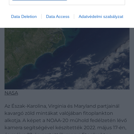
Data Deletion
Data Access
Adatvédelmi szabályzat
NASA
Az Észak-Karolina, Virginia és Maryland partjainál
kavargó zöld mintákat valójában fitoplankton
alkotja. A képet a NOAA-20 műhold fedélzetén lévő
kamera segítségével készítették 2022. május 17-én,