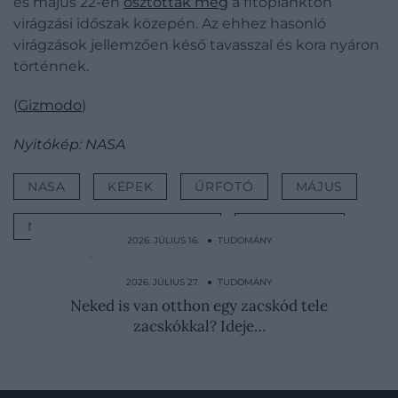
és május 22-én
osztották meg
a fitoplankton
virágzási időszak közepén. Az ehhez hasonló
virágzások jellemzően késő tavasszal és kora nyáron
történnek.
(
Gizmodo
)
Nyitókép: NASA
NASA
KÉPEK
ŰRFOTÓ
MÁJUS
NEMZETKÖZI ŰRÁLLOMÁS
TUDOMÁNY
2026. JÚLIUS 16. ● TUDOMÁNY
A világ legfeketébb festéke mentheti meg
az éjszakai…
2026. JÚLIUS 27. ● TUDOMÁNY
Neked is van otthon egy zacskód tele
zacskókkal? Ideje…