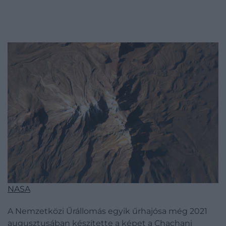
NASA
A Nemzetközi Űrállomás egyik űrhajósa még 2021
augusztusában készítette a képet a Chachani