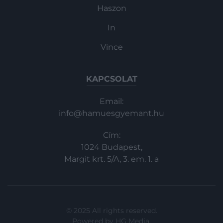
Haszon
In
Vince
KAPCSOLAT
Email:
info@hamuesgyemant.hu
Cím:
1024 Budapest,
Margit krt. 5/A, 3. em. 1. a
© 2025 All rights reserved.
Powered by
HG Media
.