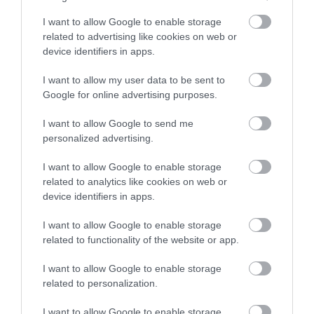
Nyitókép:
Illusztráció.
/ Andy Holmes/Unsplash
I want to allow Google to enable storage
related to advertising like cookies on web or
TUDOMÁNY
NASA
KÍSÉRLET
device identifiers in apps.
ÉLŐLÉNY
ARTEMIS-PROGRAM
MÉLYŰR
I want to allow my user data to be sent to
2026. JÚLIUS 28. ● TUDOMÁNY
Google for online advertising purposes.
Ezért büdösödik be könnyen a mosógép –
és ezt lehet tenni…
2026. JÚLIUS 7. ● TUDOMÁNY
I want to allow Google to send me
Már megszülethetett az ember, aki akár
personalized advertising.
200 évig is élhet
I want to allow Google to enable storage
related to analytics like cookies on web or
device identifiers in apps.
I want to allow Google to enable storage
related to functionality of the website or app.
I want to allow Google to enable storage
Művelődj, szórakozz, kíváncsiskodj, kóstolgass
related to personalization.
és ismerd meg a Hamu és Gyémánt világát!
I want to allow Google to enable storage