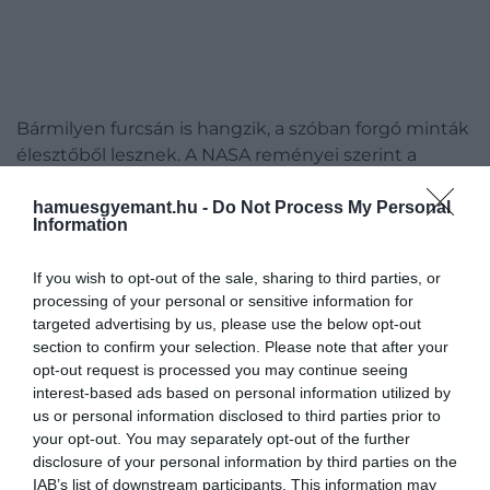
Bármilyen furcsán is hangzik, a szóban forgó minták
élesztőből lesznek. A NASA reményei szerint a
kísérlet példátlan adatokkal szolgál majd a mélyűr
terráni életformákra gyakorolt hatásairól.
hamuesgyemant.hu -
Do Not Process My Personal
Information
A BioSentinel-kísérlet részeként több száz
If you wish to opt-out of the sale, sharing to third parties, or
élesztőtörzset szállítanak egy aktatáska méretű
processing of your personal or sensitive information for
műhold fedélzetén.
targeted advertising by us, please use the below opt-out
section to confirm your selection. Please note that after your
Amennyiben minden a tervek szerint halad, az
opt-out request is processed you may continue seeing
Artemis 1-küldetés a NASA méregdrága és évek óta
interest-based ads based on personal information utilized by
késlekedő Space Launch Systems (SLS) űrhajójával
us or personal information disclosed to third parties prior to
indul, amely ezt követően a Földhöz hasonló, Nap
your opt-out. You may separately opt-out of the further
körüli pályára lövi az apró BioSentinel kockaformájú
disclosure of your personal information by third parties on the
IAB’s list of downstream participants. This information may
műholdat, hogy tanulmányozza a napsugárzás