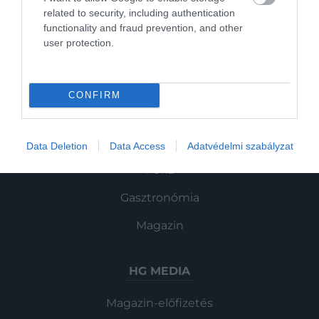
related to security, including authentication
functionality and fraud prevention, and other
user protection.
ROVATOK
Kultúra
CONFIRM
Tudomány
Utazás
Data Deletion
Data Access
Adatvédelmi szabályzat
Pénz
Gasztronómia
Magazin
HG MEDIA
Magazin-előfizetés