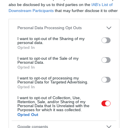
also be disclosed by us to third parties on the
IAB’s List of
hatását a bolygónk mágneses mezejét elhagyó
Downstream Participants
that may further disclose it to other
szervezetekre.
third parties.
A BioSentinel-kísérletről – amely a Nemzetközi
Please note that this website/app uses one or more Google
Personal Data Processing Opt Outs
Űrállomás fedélzetén és a Földön is vizsgálja a
services and may gather and store information including but
not limited to your visit or usage behaviour. You may click to
I want to opt-out of the Sharing of my
szóban forgó mintákat – tulajdonképpen már 2019
personal data.
grant or deny consent to Google and its third-party tags to
óta tudunk, amikor a NASA bejelentette, hogy Hold-
Opted In
use your data for below specified purposes in below Google
missziója élesztősejteket visz magával a
consent section.
I want to opt-out of the Sale of my
nagyvilágba.
Personal Data.
Opted In
Az a tény, hogy a BioSentinel-élesztő minden
I want to opt-out of processing my
bizonnyal sokkal messzebbre jut, mint bármilyen
Personal Data for Targeted Advertising.
eddigi földi életforma megválaszolhatja azt a
Opted In
kérdést, hogy a mélyűr hogyan hat az élő
I want to opt-out of Collection, Use,
szervezetekre, mielőtt az emberiség maga is egyre
Retention, Sale, and/or Sharing of my
Personal Data that Is Unrelated with the
hosszabb és hosszabb utakra indul.
Purposes for which it was collected.
Opted Out
Forrás:
Futurism
Google consents