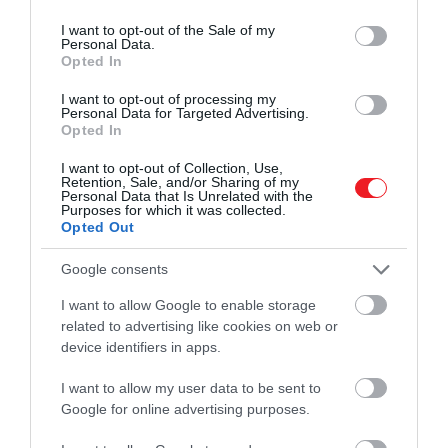
use your data for below specified purposes in below Google
500 milligrammos kakaókivonat-kiegészítőt
consent section.
szedjenek (amely egy flavanol nevű polifenolt
I want to opt-out of the Sale of my
Personal Data.
tartalmaz),
Opted In
multivitamin-ásványi anyag-kiegészítő szedése,
I want to opt-out of processing my
placebo tabletta szedése.
Personal Data for Targeted Advertising.
Opted In
Egy kezdeti telefonos alapinterjú és évente
I want to opt-out of Collection, Use,
legalább egy értékelés során a résztvevők számos
Retention, Sale, and/or Sharing of my
általános tudományos kognitív tesztet is kitöltöttek.
Personal Data that Is Unrelated with the
Purposes for which it was collected.
Opted Out
A hároméves vizsgálat végén a tudósok
összfésülték az eredményeket, és nem tapasztaltak
Google consents
jelentős különbséget a kakaókivonat és a placebo
I want to allow Google to enable storage
csoport között. A napi multivitaminhasználat
related to advertising like cookies on web or
azonban jobb kognícióval, végrehajtó funkciókkal és
device identifiers in apps.
epizodikus memóriával járt együtt.
I want to allow my user data to be sent to
Az eredmények megerősítéséhez azonban
Google for online advertising purposes.
nagyobb, hosszabb és változatosabb vizsgálatokra