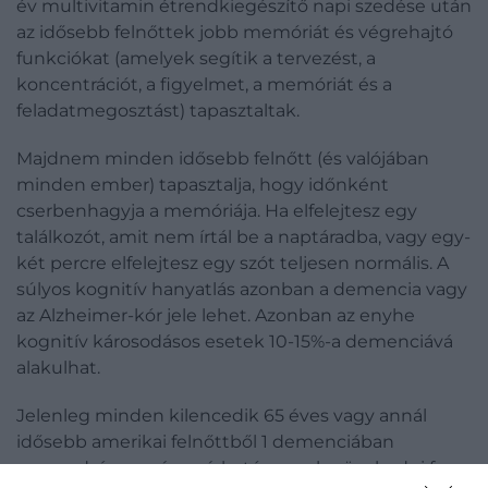
év multivitamin étrendkiegészítő napi szedése után
az idősebb felnőttek jobb memóriát és végrehajtó
funkciókat (amelyek segítik a tervezést, a
koncentrációt, a figyelmet, a memóriát és a
feladatmegosztást) tapasztaltak.
Majdnem minden idősebb felnőtt (és valójában
minden ember) tapasztalja, hogy időnként
cserbenhagyja a memóriája. Ha elfelejtesz egy
találkozót, amit nem írtál be a naptáradba, vagy egy-
két percre elfelejtesz egy szót teljesen normális. A
súlyos kognitív hanyatlás azonban a demencia vagy
az Alzheimer-kór jele lehet. Azonban az enyhe
kognitív károsodásos esetek 10-15%-a demenciává
alakulhat.
Jelenleg minden kilencedik 65 éves vagy annál
idősebb amerikai felnőttből 1 demenciában
szenved, és az arány várhatóan csak növekedni fog,