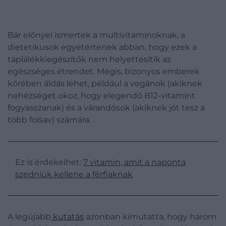
Bár előnyei ismertek a multivitaminoknak, a
dietetikusok egyetértenek abban, hogy ezek a
táplálékkiegészítők nem helyettesítik az
egészséges étrendet. Mégis, bizonyos emberek
körében áldás lehet, például a vegánok (akiknek
nehézséget okoz, hogy elegendő B12-vitamint
fogyasszanak) és a várandósok (akiknek jót tesz a
több folsav) számára.
Ez is érdekelhet:
7 vitamin, amit a naponta
szedniük kellene a férfiaknak
A legújabb
kutatás
azonban kimutatta, hogy három