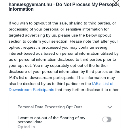
mivel egyre tovább élünkl A tudósok ezért
hamuesgyemant.hu -
Do Not Process My Personal
igyekeznek megérteni, miképp lehetne lelassítani
Information
az idősödést.
If you wish to opt-out of the sale, sharing to third parties, or
A
tanulmányhoz
a kutatók 2602 felnőttet kerestek
processing of your personal or sensitive information for
fel, akiknek átlagéletkora 73 év volt, és nem lehettek
targeted advertising by us, please use the below opt-out
section to confirm your selection. Please note that after your
allergiásak a kakaóra vagy a koffeinre.
opt-out request is processed you may continue seeing
interest-based ads based on personal information utilized by
us or personal information disclosed to third parties prior to
your opt-out. You may separately opt-out of the further
Ez is érdekelhet:
4 mítosz a D-vitaminról, amit
disclosure of your personal information by third parties on the
mindenkinek tudnia kellene
IAB’s list of downstream participants. This information may
also be disclosed by us to third parties on the
IAB’s List of
Downstream Participants
that may further disclose it to other
third parties.
A kutatók véletlenszerűen három csoportba
sorolták a személyeket, akiknek három éven
Please note that this website/app uses one or more Google
Personal Data Processing Opt Outs
keresztül naponta követniük kellett ezeket az
services and may gather and store information including but
utasításokat:
not limited to your visit or usage behaviour. You may click to
I want to opt-out of the Sharing of my
personal data.
grant or deny consent to Google and its third-party tags to
Opted In