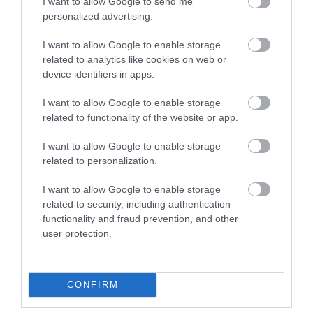
van szükség. Ráadásul a tablettákat szedők saját
I want to allow Google to send me
personalized advertising.
maguk jelentették, hogy követték-e a kiegészítő
tervet vagy sem. (Akár füllenthettek is.)
I want to allow Google to enable storage
related to analytics like cookies on web or
Mégis, ez egy olyan tudásfoszlány, amely kiegészíti a
device identifiers in apps.
korábbi adatokat a mikrotápanyagok agyi
egészségre gyakorolt hatásával kapcsolatban.
I want to allow Google to enable storage
Rendkívül nehéz azonban általános ajánlásokat
related to functionality of the website or app.
tenni a táplálékkiegészítőkre vonatkozóan minden
I want to allow Google to enable storage
idősebb felnőtt számára, különösen azért, mert
related to personalization.
valószínűleg csak azok számára hasznosak igazán,
akiknek vitamin- vagy ásványi anyaghiányuk van.
I want to allow Google to enable storage
related to security, including authentication
A tanulmány azonban azt sugallja, hogy a napi
functionality and fraud prevention, and other
multivitamin, de nem a kakaókivonat-kiegészítő
user protection.
segíthet az idősebb felnőttek agyának
fellendítésében az öregedés során; éppen akkor,
amikor a kognitív hanyatlás általában beindul.
CONFIRM
További kutatások szükségesek annak