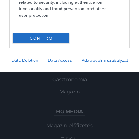
related to security, including authentication
functionality and fraud prevention, and other
user protection.
ROVATOK
Kultúra
CONFIRM
Tudomány
Utazás
Data Deletion
Data Access
Adatvédelmi szabályzat
Pénz
Gasztronómia
Magazin
HG MEDIA
Magazin-előfizetés
Haszon