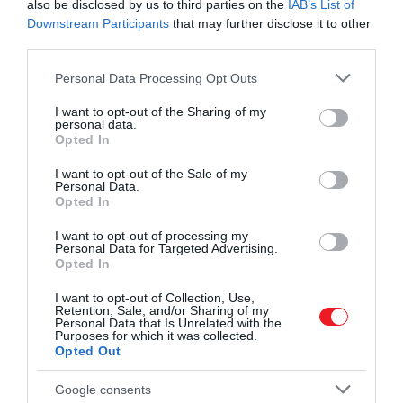
also be disclosed by us to third parties on the
IAB’s List of
Downstream Participants
that may further disclose it to other
third parties.
NASA/JPL-Caltech
Please note that this website/app uses one or more Google
Personal Data Processing Opt Outs
services and may gather and store information including but
A kellemetlen sziklától függetlenül a marsjáró a
not limited to your visit or usage behaviour. You may click to
I want to opt-out of the Sharing of my
personal data.
szokásos módon folytatja a munkáját. A CNET
grant or deny consent to Google and its third-party tags to
Opted In
use your data for below specified purposes in below Google
szerint a rover még vezetési rekordokat is döntöget.
consent section.
I want to opt-out of the Sale of my
Personal Data.
Ez részben a Perseverance frissített kialakításának is
Opted In
köszönhető, amely hat alumíniumból készült
kerékkel rendelkezik. A robot olyan támasztékokkal
I want to opt-out of processing my
Personal Data for Targeted Advertising.
van felszerelve, amelyek tapadást biztosítanak neki
Opted In
a durva, sziklás és poros terepen.
I want to opt-out of Collection, Use,
Retention, Sale, and/or Sharing of my
Forrás:
Futurism
Personal Data that Is Unrelated with the
Purposes for which it was collected.
Opted Out
Nyitókép: NASA via Getty Images
Google consents
TUDOMÁNY
MARSJÁRÓ