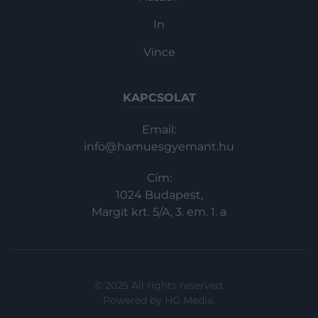
In
Vince
KAPCSOLAT
Email:
info@hamuesgyemant.hu
Cím:
1024 Budapest,
Margit krt. 5/A, 3. em. 1. a
© 2025 All rights reserved.
Powered by
HG Media
.