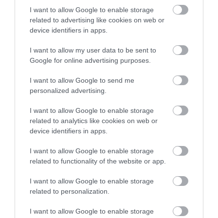
I want to allow Google to enable storage
PERSEVERANCE
NASA
SZILKLA
related to advertising like cookies on web or
device identifiers in apps.
ELAKADÁS
2026. JÚLIUS 10. ● TUDOMÁNY
I want to allow my user data to be sent to
Google for online advertising purposes.
Ez az apró állat öli meg a legtöbb embert,
és a…
2026. JÚLIUS 19. ● TUDOMÁNY
I want to allow Google to send me
Az óceánok vize idősebb a Földnél, sőt a
personalized advertising.
Napnál is – így…
I want to allow Google to enable storage
related to analytics like cookies on web or
device identifiers in apps.
I want to allow Google to enable storage
related to functionality of the website or app.
I want to allow Google to enable storage
Művelődj, szórakozz, kíváncsiskodj, kóstolgass
related to personalization.
és ismerd meg a Hamu és Gyémánt világát!
I want to allow Google to enable storage