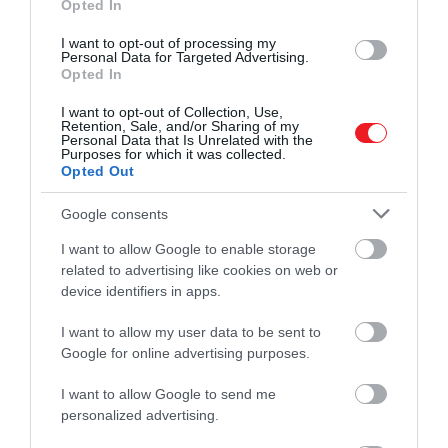
Opted In
hogy túléljünk a világban. Nem kizárt, hogy
evolúciós okokból kedveljük ezeket. Kedvelnünk
I want to opt-out of processing my
Personal Data for Targeted Advertising.
kell őket, hogy megtanuljunk túlélni segítségükkel.
Opted In
Csodáljuk a sötét oldalt
I want to opt-out of Collection, Use,
Retention, Sale, and/or Sharing of my
Personal Data that Is Unrelated with the
Egy gyilkos tőlünk távoli és érdekfeszítő lény, akinek
Purposes for which it was collected.
Opted Out
tettétől borzongunk, ugyanakkor valahol csodáljuk
is, hogy képes olyasvalamire, amire mi nem. Tabu
Google consents
lenne kimondani, hogy elképesztőnek találjuk a
sorozatgyilkosokat, vagy hogy elképzeljük néha,
I want to allow Google to enable storage
milyen lehet a bőrükbe bújni, így a krimi olvasása
related to advertising like cookies on web or
device identifiers in apps.
vagy nézése közben élhetjük ki titkos, sötét
oldalunkat.
I want to allow my user data to be sent to
Google for online advertising purposes.
(Forrás:
Psychologytoday
)
I want to allow Google to send me
Nyitókép: Pixabay
personalized advertising.