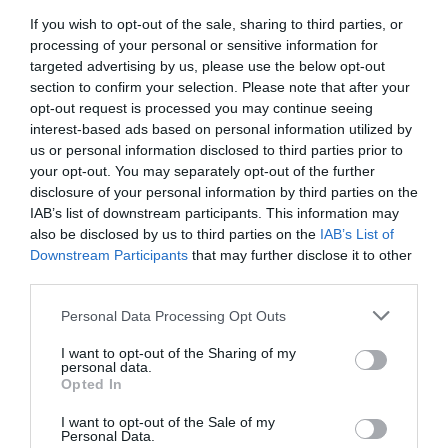
If you wish to opt-out of the sale, sharing to third parties, or
Amikor elmerülünk a krimi műfajában, teljesen
processing of your personal or sensitive information for
bevonódunk, nyomozunk és igazságot teszünk ─
targeted advertising by us, please use the below opt-out
vagy legalábbis úgy érezzük. Elképzeljük a
section to confirm your selection. Please note that after your
lehetséges kimeneteket, tehát aktívan dolgozik a
opt-out request is processed you may continue seeing
interest-based ads based on personal information utilized by
fantáziánk, ami által kiszakadunk a szürke
us or personal information disclosed to third parties prior to
hétköznapokból. Előbújik gyermekénünk, aki egy
your opt-out. You may separately opt-out of the further
olyan mesevilágban él, ahol van jó és van gonosz, ez
disclosure of your personal information by third parties on the
leegyszerűsíti a gondolkodásunkat. Tehát nem csak
IAB’s list of downstream participants. This information may
a stressz rendszerünkre van hatással a krimi, hanem
also be disclosed by us to third parties on the
IAB’s List of
a fantáziánkra is, emellett teret enged gyermekkori
Downstream Participants
that may further disclose it to other
gondolkodásunknak.
third parties.
Please note that this website/app uses one or more Google
Personal Data Processing Opt Outs
Erre lettünk teremtve
services and may gather and store information including but
not limited to your visit or usage behaviour. You may click to
I want to opt-out of the Sharing of my
Furcsán hangzik az, hogy evolúciós okokból
personal data.
grant or deny consent to Google and its third-party tags to
Opted In
szeretjük a krimit és a horrort. A szakemberek
use your data for below specified purposes in below Google
szerint azonban ezek a műfajok olyan játékok
consent section.
I want to opt-out of the Sale of my
mellett, mint a bújócska, arra tanítanak minket,
Personal Data.