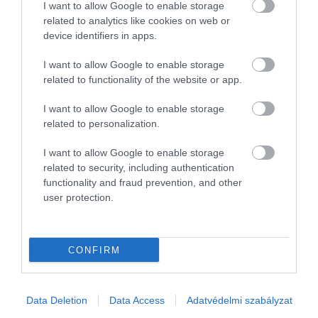
SZELLEM
KRIMI
ADRENALIN
I want to allow Google to enable storage
related to analytics like cookies on web or
PSZICHOLÓGIA
TUDOMÁNY
EVOLÚCIÓ
device identifiers in apps.
I want to allow Google to enable storage
FANTÁZIA
related to functionality of the website or app.
2026. AUGUSZTUS 5. ● TUDOMÁNY
Két felesége és 21 gyermeke volt a
I want to allow Google to enable storage
leghíresebb sziámi…
2026. JÚLIUS 31. ● TUDOMÁNY
related to personalization.
Enni és aludni sem tudtak Kína kegyetlen
kínzóeszközében
I want to allow Google to enable storage
related to security, including authentication
functionality and fraud prevention, and other
user protection.
CONFIRM
Művelődj, szórakozz, kíváncsiskodj, kóstolgass
és ismerd meg a Hamu és Gyémánt világát!
Data Deletion
Data Access
Adatvédelmi szabályzat