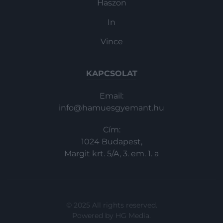
Haszon
In
Vince
KAPCSOLAT
Email:
info@hamuesgyemant.hu
Cím:
1024 Budapest,
Margit krt. 5/A, 3. em. 1. a
© 2025 All rights reserved.
Powered by
HG Media
.