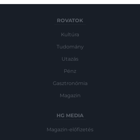
ROVATOK
Kultúra
Tudomány
Utazás
Pénz
Gasztronómia
Magazin
HG MEDIA
Magazin-előfizetés