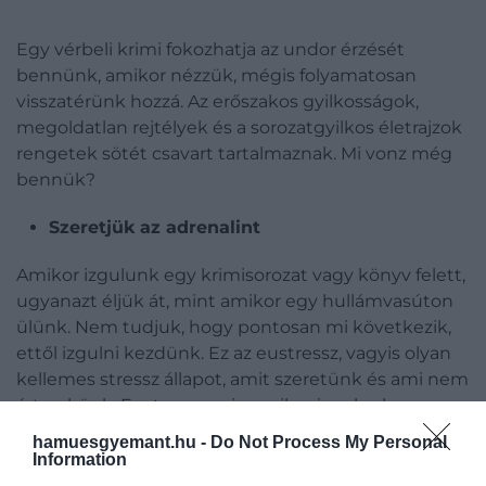
Egy vérbeli krimi fokozhatja az undor érzését
bennünk, amikor nézzük, mégis folyamatosan
visszatérünk hozzá. Az erőszakos gyilkosságok,
megoldatlan rejtélyek és a sorozatgyilkos életrajzok
rengetek sötét csavart tartalmaznak. Mi vonz még
bennük?
Szeretjük az adrenalint
Amikor izgulunk egy krimisorozat vagy könyv felett,
ugyanazt éljük át, mint amikor egy hullámvasúton
ülünk. Nem tudjuk, hogy pontosan mi következik,
ettől izgulni kezdünk. Ez az eustressz, vagyis olyan
kellemes stressz állapot, amit szeretünk és ami nem
árt nekünk. Eustressz az is, amikor izgulunk egy
vizsga előtt, ez növeli teljesítményünket.
hamuesgyemant.hu -
Do Not Process My Personal
Information
Megmozgatja a fantáziánkat