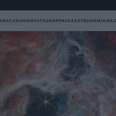
TÚRA
TUDOMÁNY
UTAZÁS
PÉNZ
GASZTRONÓMIA
MAG