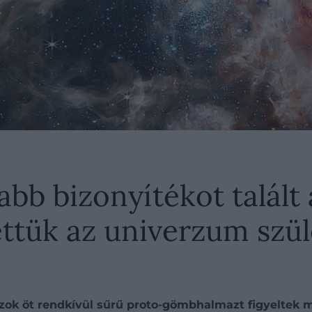
bb bizonyítékot talált 
tettük az univerzum szü
ok öt rendkívül sűrű proto-gömbhalmazt figyeltek me