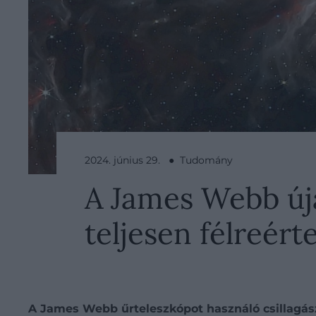
2024. június 29. ● Tudomány
A James Webb úja
teljesen félreér
A James Webb űrteleszkópot használó csillagász