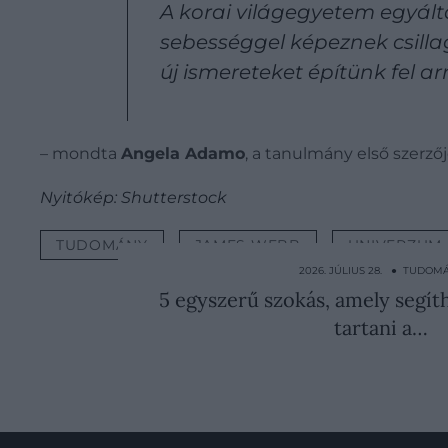
A korai világegyetem egyált
sebességgel képeznek csilla
új ismereteket építünk fel ar
– mondta
Angela Adamo
, a tanulmány első szerzőj
Nyitókép: Shutterstock
TUDOMÁNY
JAMES WEBB
UNIVERZUM
2026. JÚLIUS 28. ● TUDOM
5 egyszerű szokás, amely segí
tartani a…