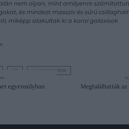
alán nem olyan, mint amilyenre számítottunk
gokat, és mindezt masszív és sűrű csillagh
ról, miképp alakultak ki a korai galaxisok
e.
ŰR
VILÁGEGYETEM
ÁNY
20
thet egyensúlyban
Megtalálhatták az