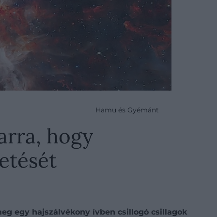
Hamu és Gyémánt
arra, hogy
letését
g egy hajszálvékony ívben csillogó csillagok