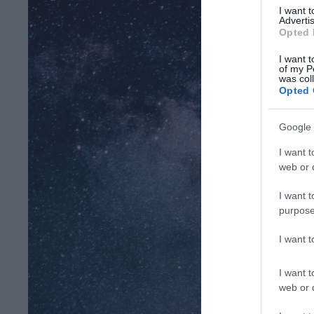
I want 
Advertis
Opted 
I want t
of my P
was col
Opted 
Google 
I want t
web or d
I want t
purpose
I want 
I want t
web or d