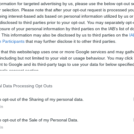
formation for targeted advertising by us, please use the below opt-out s
r selection. Please note that after your opt-out request is processed y
eing interest-based ads based on personal information utilized by us or
disclosed to third parties prior to your opt-out. You may separately opt-
agát tanulmányozó mesterséges intelligencia?
losure of your personal information by third parties on the IAB’s list of
. This information may also be disclosed by us to third parties on the
IA
Participants
that may further disclose it to other third parties.
 látott legnagyobb mértékben felnagyított régió, ami a 
 that this website/app uses one or more Google services and may gath
az univerzumokat.
including but not limited to your visit or usage behaviour. You may click 
 to Google and its third-party tags to use your data for below specifi
t magában foglaló idő. Nagyjából 400 millió évvel az ősr
ogle consent section.
rogént elektronjaitól, ami a galaxisok szerkezetének ala
l Data Processing Opt Outs
o opt-out of the Sharing of my personal data.
In
o opt-out of the Sale of my Personal Data.
In