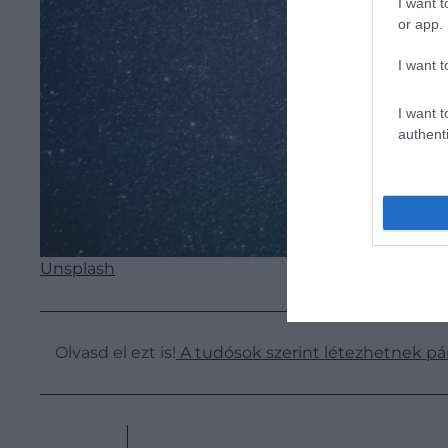
I want t
or app.
I want t
I want t
authenti
Unsplash
Olvasd el ezt is!
A tudósok szerint létezhetnek 