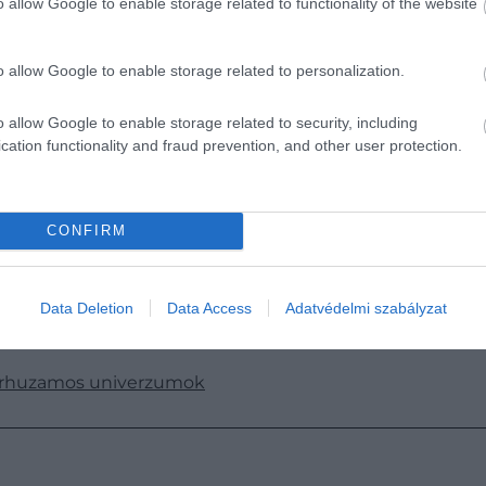
o allow Google to enable storage related to functionality of the website
o allow Google to enable storage related to personalization.
o allow Google to enable storage related to security, including
cation functionality and fraud prevention, and other user protection.
CONFIRM
Data Deletion
Data Access
Adatvédelmi szabályzat
párhuzamos univerzumok