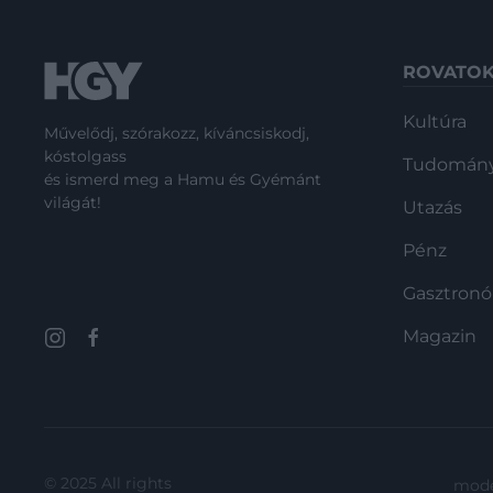
ROVATO
Kultúra
Művelődj, szórakozz, kíváncsiskodj,
kóstolgass
Tudomán
és ismerd meg a Hamu és Gyémánt
világát!
Utazás
Pénz
Gasztron
Magazin
© 2025 All rights
mode