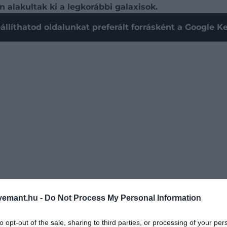
 alakultak ki a legkorábbi galaxisok.
állíthatod oldalunkat preferált forrásként a Google 
emant.hu -
Do Not Process My Personal Information
n legkorábbi csillaghalmazait. Az űrteleszkóp öt proto-
Kozmikus drágakövek ívén belül, egy olyan galaxisban, ame
to opt-out of the sale, sharing to third parties, or processing of your per