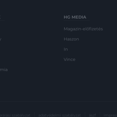
K
HG MEDIA
Magazin-előfizetés
y
Haszon
In
Vince
ómia
rálási szabályzat
adatvédelmi szabályzat
ászf
impre