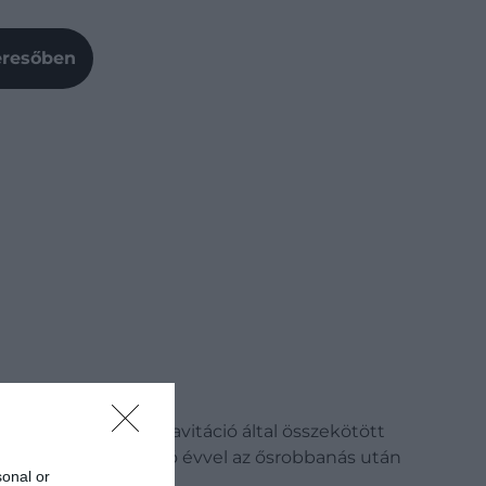
Keresőben
gömbhalmazt – a gravitáció által összekötött
ly mindössze 460 millió évvel az ősrobbanás után
sonal or