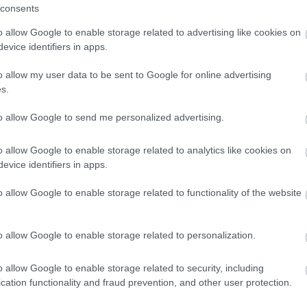
consents
léképületében fedezték fel, amelyben 1989-ben kezdték 
o allow Google to enable storage related to advertising like cookies on
 és agyaglámpák töredékeinek megtalálása segített újra m
evice identifiers in apps.
o allow my user data to be sent to Google for online advertising
s további vizsgálat és ásatás vár rájuk a felfedezett s
s.
to allow Google to send me personalized advertising.
y feliratot találunk a szarkofágon. Ez segít
o allow Google to enable storage related to analytics like cookies on
a, hogy meghatározzuk a pontos időszakot,
evice identifiers in apps.
o allow Google to enable storage related to functionality of the website
o allow Google to enable storage related to personalization.
o allow Google to enable storage related to security, including
incsekre bukkantak régészek
cation functionality and fraud prevention, and other user protection.