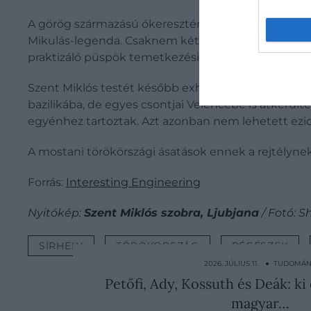
A görög származású ókeresztény püspök, Szent Miklós
Mikulás-legenda. Csaknem két évszázaddal halála ut
praktizáló püspök temetkezési helye fölé.
Szent Miklós testét később exhumálták és újratemet
bazilikába, de egyes csontjai Velencébe is átkerült
egyénhez tartoztak. Azt azonban nem lehetett ezid
A mostani törökörszági ásatások ennek a rejtélyne
Forrás:
Interesting Engineering
Nyitókép:
Szent Miklós szobra, Ljubjana
/ Fotó: S
SÍRHELY
TÖRÖKORSZÁG
RÉGÉSZEK
2026. JÚLIUS 11. ● TUDOMÁ
Petőfi, Ady, Kossuth és Deák: ki 
magyar…