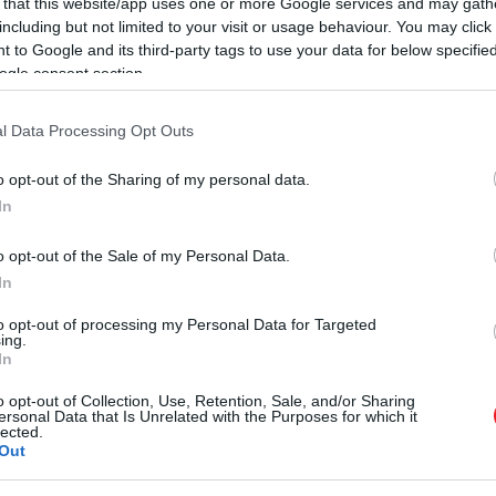
 that this website/app uses one or more Google services and may gath
including but not limited to your visit or usage behaviour. You may click 
 to Google and its third-party tags to use your data for below specifi
a finn Mikulás
ogle consent section.
l Data Processing Opt Outs
o opt-out of the Sharing of my personal data.
In
o opt-out of the Sale of my Personal Data.
In
to opt-out of processing my Personal Data for Targeted
ing.
In
o opt-out of Collection, Use, Retention, Sale, and/or Sharing
ersonal Data that Is Unrelated with the Purposes for which it
lected.
Out