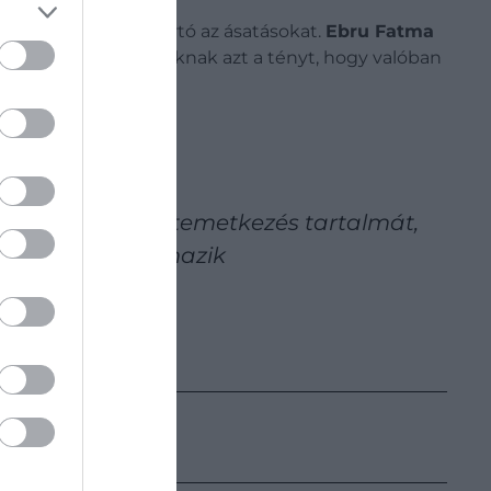
meg az azóta is tartó az ásatásokat.
Ebru Fatma
egerősíteni a kutatóknak azt a tényt, hogy valóban
írkamrában.
ene tisztázni a temetkezés tartalmát,
 amelyből származik