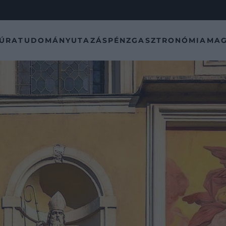
TÚRA
TUDOMÁNY
UTAZÁS
PÉNZ
GASZTRONÓMIA
MAG