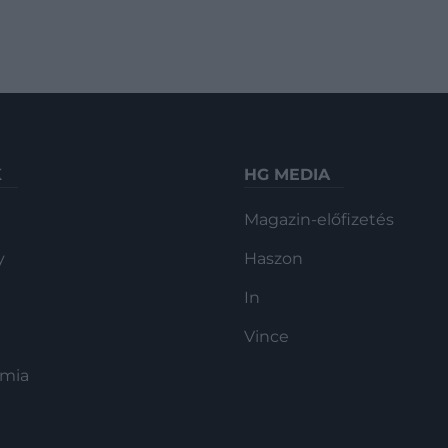
K
HG MEDIA
Magazin-előfizetés
y
Haszon
In
Vince
ómia