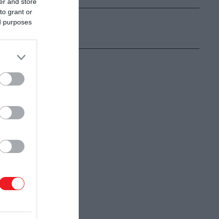
er and store
to grant or
ed purposes