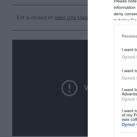
Please note
information 
deny consent
Ezt is olvasd el!
Idén újra Magyarországra látogat 
in below Go
Persona
I want t
Opted 
I want t
Opted 
I want 
Advertis
Opted 
I want t
of my P
was col
Opted 