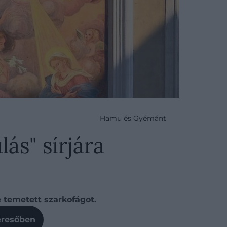
Hamu és Gyémánt
ás" sírjára
 temetett szarkofágot.
Keresőben