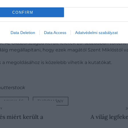
 különösen híres volt a titkos ajándékozás gyakorlatáról
CONFIRM
án, Kr. u. 6. században
II. Theodosius
bizánci császár
r
Data Deletion
Data Access
Adatvédelmi szabályzat
ték a templomban. A 11. században azonban földi maradvá
ek. Az Olaszországba került leletek 20. században történ
áig megállapítani, hogy ezek magától Szent Miklóstól v
k a megoldásához is közelebb vihetik a kutatókat.
hutterstock
MIKULÁS
TUDOMÁNY
NY
2
és miért került a
A világ legfe