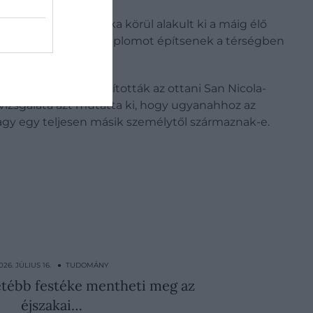
, így az ő hagyatéka körül alakult ki a máig élő
endelte el, hogy templomot építsenek a térségben
nyait Bariba szállították az ottani San Nicola-
t vizsgálata azt mutatta ki, hogy ugyanahhoz az
agy egy teljesen másik személytől származnak-e.
026. JÚLIUS 16. ● TUDOMÁNY
ketébb festéke mentheti meg az
éjszakai…