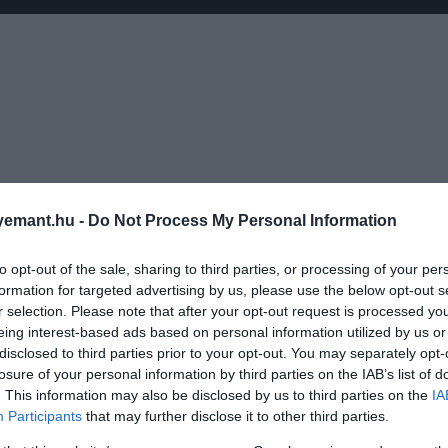
emant.hu -
Do Not Process My Personal Information
to opt-out of the sale, sharing to third parties, or processing of your per
formation for targeted advertising by us, please use the below opt-out s
r selection. Please note that after your opt-out request is processed y
 Szent Miklós-templom, amely freskóival és mozaikjaival e
eing interest-based ads based on personal information utilized by us or
3. században tevékenykedő
Szent Miklós
püspököt – a tört
disclosed to third parties prior to your opt-out. You may separately opt-
losure of your personal information by third parties on the IAB’s list of
. This information may also be disclosed by us to third parties on the
IA
a, amely – megemelt fedelével és ferde tetejével – nagyb
Participants
that may further disclose it to other third parties.