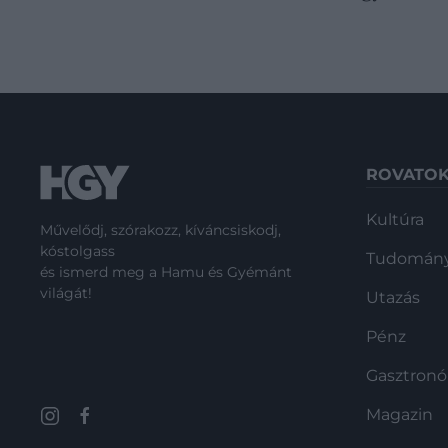
ROVATO
Kultúra
Művelődj, szórakozz, kíváncsiskodj,
kóstolgass
Tudomán
és ismerd meg a Hamu és Gyémánt
világát!
Utazás
Pénz
Gasztron
Magazin