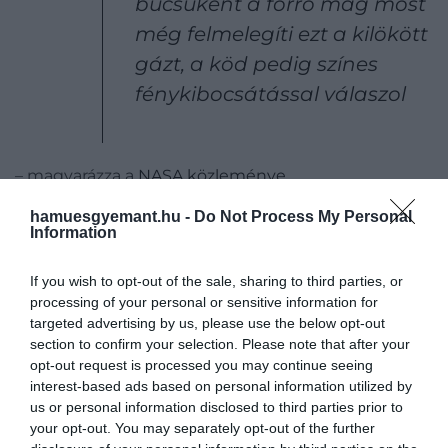
búcsúként a forró mag most
még felmelegíti ezt a kilökött
gázt, a köd pedig színes
fénykibocsátással válaszol
– magyarázza a
NASA közleménye.
hamuesgyemant.hu -
Do Not Process My Personal
Information
Ezt is nézd meg!
Olyan közeli kép készült a
If you wish to opt-out of the sale, sharing to third parties, or
Napról, hogy először el sem hiszed, hogy ez a
processing of your personal or sensitive information for
központi csillagunk
targeted advertising by us, please use the below opt-out
section to confirm your selection. Please note that after your
opt-out request is processed you may continue seeing
interest-based ads based on personal information utilized by
Az összetett tudományos kérdésekre egyébként
us or personal information disclosed to third parties prior to
maga a Gyűrűs-köd megfelelő és ideális alany, mivel
your opt-out. You may separately opt-out of the further
csillagászatilag közel van, körülbelül 2200