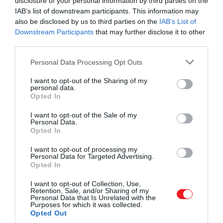
disclosure of your personal information by third parties on the
fényévnyire. Emellett fényes, tiszta nyári estéken
IAB’s list of downstream participants. This information may
távcsővel látható az északi féltekéről és a déli félteke
also be disclosed by us to third parties on the
IAB’s List of
nagy részéről egyaránt.
Downstream Participants
that may further disclose it to other
third parties.
Please note that this website/app uses one or more Google
Personal Data Processing Opt Outs
services and may gather and store information including but
Ezt is olvasd el!
A James Webb űrteleszkóp
not limited to your visit or usage behaviour. You may click to
I want to opt-out of the Sharing of my
olyan, mint egy kozmikus időgép
personal data.
grant or deny consent to Google and its third-party tags to
Opted In
use your data for below specified purposes in below Google
consent section.
I want to opt-out of the Sale of my
Personal Data.
Opted In
Amikor először láttuk a
I want to opt-out of processing my
képeket, megdöbbentett
Personal Data for Targeted Advertising.
Opted In
bennünket a bennük lévő
részletesség. A fényes gyűrű,
I want to opt-out of Collection, Use,
Retention, Sale, and/or Sharing of my
amely a ködnek a nevét
Personal Data that Is Unrelated with the
Purposes for which it was collected.
adja, körülbelül 20 ezer
Opted Out