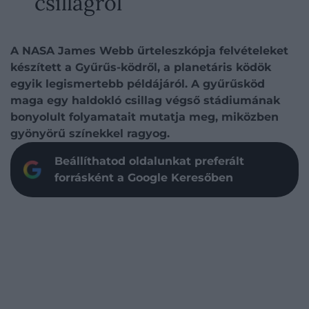
csillagról
A NASA James Webb űrteleszkópja felvételeket
készített a Gyűrűs-ködről, a planetáris ködök
egyik legismertebb példájáról. A gyűrűsköd
maga egy haldokló csillag végső stádiumának
bonyolult folyamatait mutatja meg, miközben
gyönyörű színekkel ragyog.
Beállíthatod oldalunkat preferált
forrásként a Google Keresőben