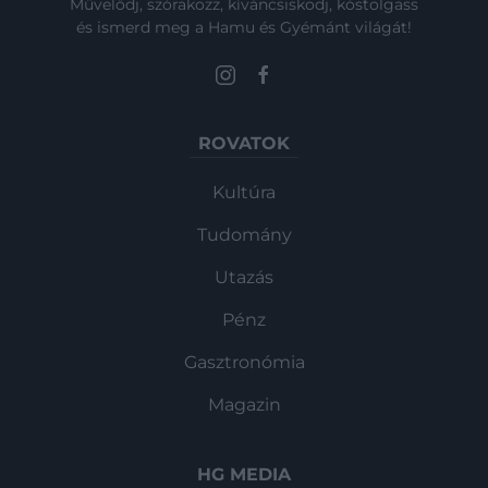
Művelődj, szórakozz, kíváncsiskodj, kóstolgass
és ismerd meg a Hamu és Gyémánt világát!
ROVATOK
Kultúra
Tudomány
Utazás
Pénz
Gasztronómia
Magazin
HG MEDIA