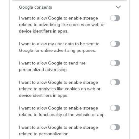
egyedi, sűrű molekuláris
Google consents
hidrogéngázból álló
I want to allow Google to enable storage
csomóból áll, amelyek
related to advertising like cookies on web or
mindegyike körülbelül
device identifiers in apps.
akkora tömegű, mint a Föld
I want to allow my user data to be sent to
Google for online advertising purposes.
I want to allow Google to send me
– magyarázza
Thaddeus Cesari,
a NASA
personalized advertising.
munkatársa.
I want to allow Google to enable storage
A mostani kutatások felvételeivel a csillagászok
related to analytics like cookies on web or
olyan részletességet kaptak, mint ezelőtt soha.
device identifiers in apps.
Ezáltal pedig arra is fény derült, hogy a Gyűrűs-köd
I want to allow Google to enable storage
túl messzire nyúló íveit csakis egy kísérőcsillag
related to functionality of the website or app.
megléte magyarázhatja. A számítások szerint ez a
másik csillag olyan távol lehet a központi csillagtól,
I want to allow Google to enable storage
mint a Plútó a mi Napunktól.
related to personalization.