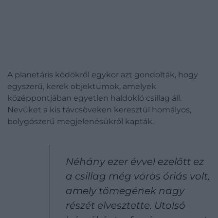
A planetáris ködökről egykor azt gondolták, hogy
egyszerű, kerek objektumok, amelyek
középpontjában egyetlen haldokló csillag áll.
Nevüket a kis távcsöveken keresztül homályos,
bolygószerű megjelenésükről kapták.
Néhány ezer évvel ezelőtt ez
a csillag még vörös óriás volt,
amely tömegének nagy
részét elvesztette. Utolsó