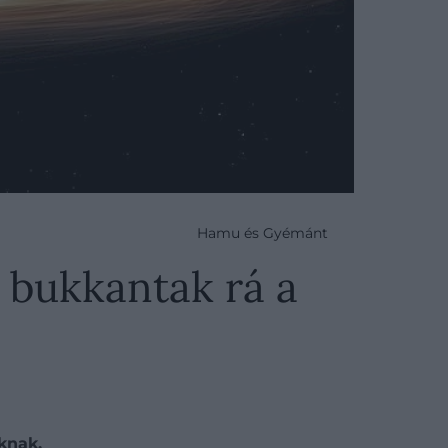
Hamu és Gyémánt
a bukkantak rá a
knak.