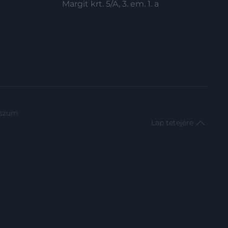
Margit krt. 5/A, 3. em. 1. a
sszum
Lap tetejére