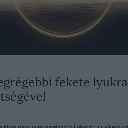
legrégebbi fekete lyukr
tségével
ektum most nagy meglepetést okozott a csillagászo