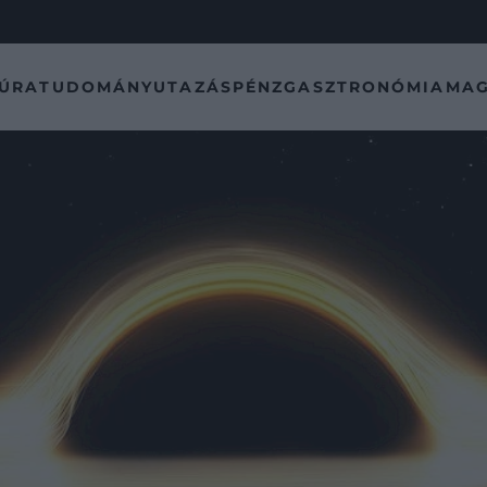
TÚRA
TUDOMÁNY
UTAZÁS
PÉNZ
GASZTRONÓMIA
MAG