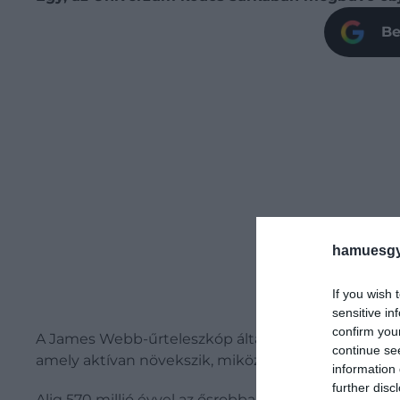
Be
hamuesgy
If you wish 
sensitive in
confirm you
A James Webb-űrteleszkóp által gyűjtött megfigyel
continue se
amely aktívan növekszik, miközben anyagot szippant
information 
further disc
Alig 570 millió évvel az ősrobbanás után ez az edd