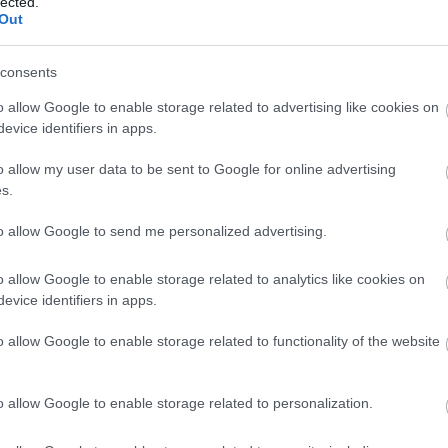
lected.
Out
gyon korai Univerzumban a csillagkeletkezés által keltet
consents
szerint a semleges hidrogén csillagkeletkezési tevékenys
ely megakadályozta a fény terjedését. Miután ez a hidro
o allow Google to enable storage related to advertising like cookies on
evice identifiers in apps.
vő célpont volt. A teleszkóp mindössze egy órán át figy
o allow my user data to be sent to Google for online advertising
s.
tott. A csillagkeletkezés fényén kívül egy széles emisszi
to allow Google to send me personalized advertising.
néhány AGN-kutatónak, a dolgok igazán érdekessé válta
o allow Google to enable storage related to analytics like cookies on
egy AGN, vagy a csillagkeletkezés fényét bocsátja ki.
evice identifiers in apps.
t 13,2 milliárd évvel ezelőtt is létezett, és növekedni 
o allow Google to enable storage related to functionality of the website
akat is észleltek; a 690 millió évvel az ősrobbanás utá
tó. A 670 millió évvel az ősrobbanás után, a J0313-1806-
o allow Google to enable storage related to personalization.
on és kollégái úgy vélik, hogy a CEERS_1019 egy köztes 