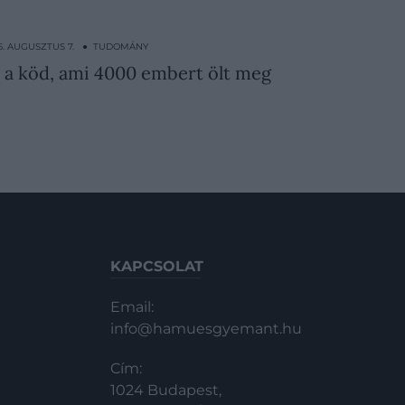
6. AUGUSZTUS 7. ● TUDOMÁNY
t a köd, ami 4000 embert ölt meg
KAPCSOLAT
Email:
info@hamuesgyemant.hu
Cím:
1024 Budapest,