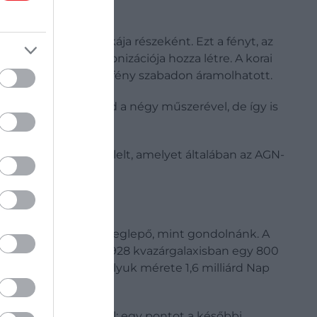
t fényt elemző munkája részeként. Ezt a fényt, az
ég során történő ionizációja hozza létre. A korai
gén ionizálódott, a fény szabadon áramolhatott.
elte a galaxist mind a négy műszerével, de így is
ós jelenséget is észlelt, amelyet általában az AGN-
k.
is látták, nem olyan meglepő, mint gondolnánk. A
n felfedezett J1342+0928 kvazárgalaxisban egy 800
ban található fekete lyuk mérete 1,6 milliárd Nap
lépcsőfokot képvisel: egy pontot a későbbi,