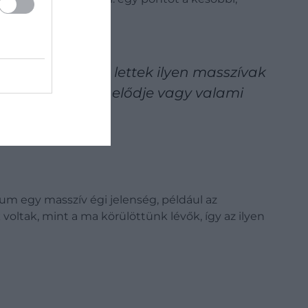
ek kialakulni.
 lyukak hogyan lettek ilyen masszívak
ndoljuk, hogy az elődje vagy valami
um egy masszív égi jelenség, például az
voltak, mint a ma körülöttünk lévők, így az ilyen