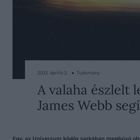
2023. április 2. ● Tudomány
A valaha észlelt 
James Webb segí
Egy, az Univerzum ködös sarkában megbúvó obj