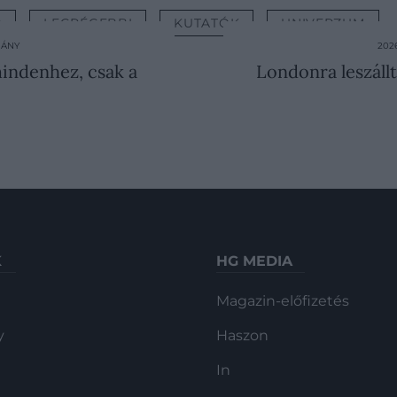
B
LEGRÉGEBBI
KUTATÓK
UNIVERZUM
MÁNY
202
mindenhez, csak a
Londonra leszáll
K
HG MEDIA
Magazin-előfizetés
y
Haszon
In