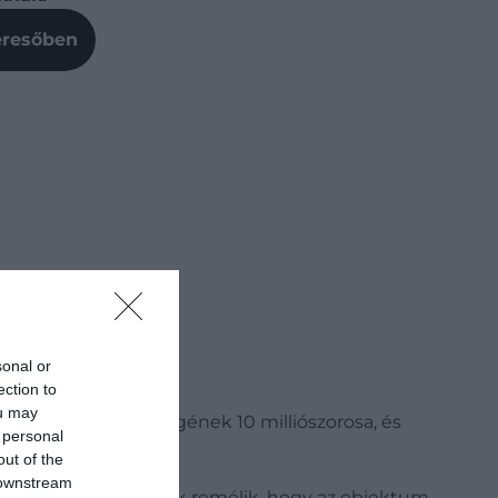
Keresőben
sonal or
ection to
ou may
, amely a Nap tömegének 10 milliószorosa, és
 personal
out of the
 downstream
te lyuk, bár a tudósok remélik, hogy az objektum