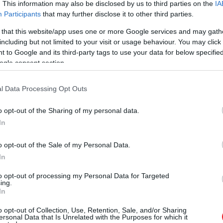
. This information may also be disclosed by us to third parties on the
IA
Participants
that may further disclose it to other third parties.
 that this website/app uses one or more Google services and may gath
 galaxisban találták, amelyet EGSY8p7 néven ismertek, de
including but not limited to your visit or usage behaviour. You may click 
rőjének megoldásában: hogyan nőhettek a korai fekete ly
 to Google and its third-party tags to use your data for below specifi
ogle consent section.
ni Texasi Egyetem asztrofizikusa által vezetett tanulmány
hető.
l Data Processing Opt Outs
o opt-out of the Sharing of my personal data.
juk, amint két fekete lyuk összeütközik
In
o opt-out of the Sale of my Personal Data.
In
aktív galaktikus magot (AGN) és a legtávolab
to opt-out of processing my Personal Data for Targeted
ing.
In
o opt-out of Collection, Use, Retention, Sale, and/or Sharing
ersonal Data that Is Unrelated with the Purposes for which it