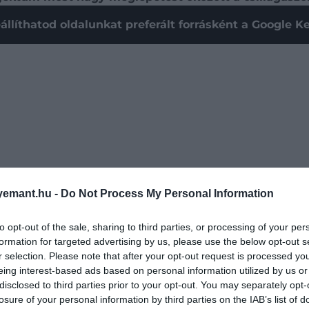
állíthatod oldalunkat preferált forrásként a Google 
emant.hu -
Do Not Process My Personal Information
to opt-out of the sale, sharing to third parties, or processing of your per
formation for targeted advertising by us, please use the below opt-out s
r selection. Please note that after your opt-out request is processed y
ések egy aktív szupermasszív fekete lyukat mutattak ki
eing interest-based ads based on personal information utilized by us or
 fel a körülötte lévő űrből.
disclosed to third parties prior to your opt-out. You may separately opt-
losure of your personal information by third parties on the IAB’s list of
ig felfedezett legrégebb óta növekvő szupermasszív feke