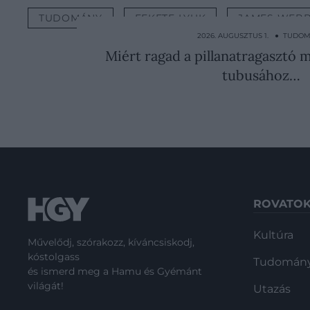
TUDOMÁNY
FEKETE LYUK
JAMES WEB
2026. AUGUSZTUS 1. ● TUDO
Miért ragad a pillanatragasztó 
tubusához…
ROVATO
Kultúra
Művelődj, szórakozz, kíváncsiskodj,
kóstolgass
Tudomán
és ismerd meg a Hamu és Gyémánt
világát!
Utazás