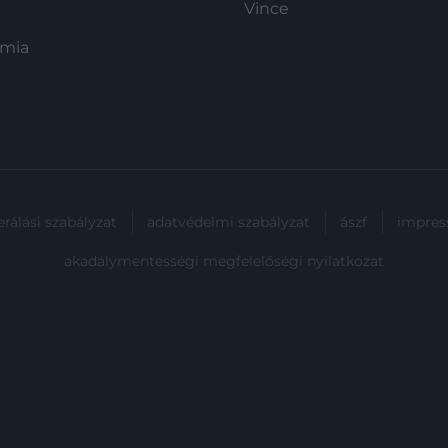
Vince
ómia
rálási szabályzat
adatvédelmi szabályzat
ászf
impre
akadálymentességi megfelelőségi nyilatkozat