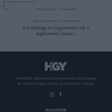
ÁLLATVILÁG
2026. JÚLIUS 21. ● TUDOMÁNY
A baktériumok melegágya: ilyen gyakran
cseréld a…
2026. AUGUSZTUS 5. ● TUDOMÁNY
Két felesége és 21 gyermeke volt a
leghíresebb sziámi…
Művelődj, szórakozz, kíváncsiskodj, kóstolgass
és ismerd meg a Hamu és Gyémánt világát!
ROVATOK