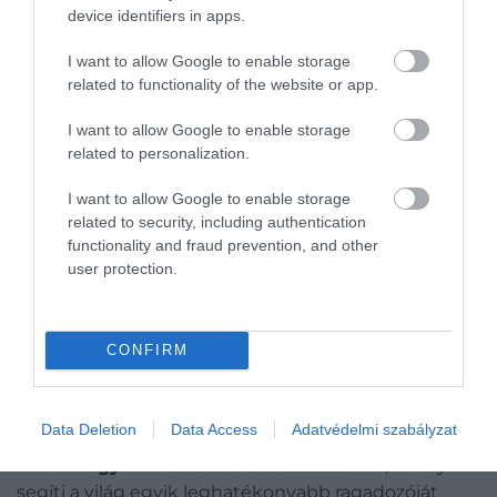
változtathatják meg az emberi
device identifiers in apps.
evolúcióról alkotott képünket
I want to allow Google to enable storage
related to functionality of the website or app.
Határozottan észleljük a színük változását.
I want to allow Google to enable storage
Ez általában néhány nap alatt történik és
related to personalization.
valószínűleg ők irányítják a folyamatot, ami
I want to allow Google to enable storage
evolúciós szempontból
teljesen logikusnak
related to security, including authentication
tűnik
functionality and fraud prevention, and other
user protection.
– mondta
Michelle Jewell
, kutató. A szakértők
szerint az állat alapvetően a különböző hormonális
változásokra reagál a színváltoztatással:
veszély
CONFIRM
esetén például az adrenalin indítja el a
folyamatot.
Data Deletion
Data Access
Adatvédelmi szabályzat
A fehér has tehát nem egyszerű jellegzetesség,
hanem
egy kifinomult evolúciós eszköz
, amely
segíti a világ egyik leghatékonyabb ragadozóját