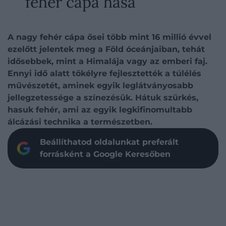
fehér cápa hasa
A nagy fehér cápa ősei több mint 16 millió évvel
ezelőtt jelentek meg a Föld óceánjaiban, tehát
idősebbek, mint a Himalája vagy az emberi faj.
Ennyi idő alatt tökélyre fejlesztették a túlélés
művészetét, aminek egyik leglátványosabb
jellegzetessége a színezésük. Hátuk szürkés,
hasuk fehér, ami az egyik legkifinomultabb
álcázási technika a természetben.
Beállíthatod oldalunkat preferált
forrásként a Google Keresőben