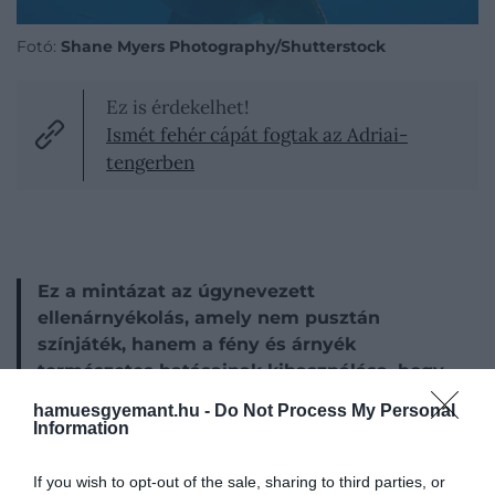
Fotó:
Shane Myers Photography/Shutterstock
Ez is érdekelhet!
Ismét fehér cápát fogtak az Adriai-
tengerben
Ez a mintázat az úgynevezett
ellenárnyékolás, amely nem pusztán
színjáték, hanem a fény és árnyék
természetes hatásainak kihasználása, hogy
a cápa szinte láthatatlanná váljon.
hamuesgyemant.hu -
Do Not Process My Personal
Information
Abbott Handerson Thayer
, aki 1909-ben
részletesen leírta az ellenárnyékolás elvét, így
If you wish to opt-out of the sale, sharing to third parties, or