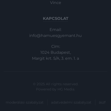
Vince
KAPCSOLAT
Email:
info@hamuesgyemant.hu
Cím:
1024 Budapest,
Margit krt. 5/A, 3. em. 1. a
© 2025 All rights reserved.
Powered by
HG Media
.
moderálási szabályzat
adatvédelmi szabályzat
ászf