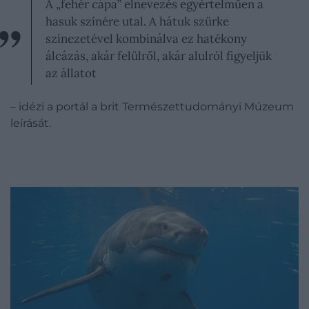
A „fehér cápa” elnevezés egyértelműen a
hasuk színére utal. A hátuk szürke
színezetével kombinálva ez hatékony
álcázás, akár felülről, akár alulról figyeljük
az állatot
– idézi a portál a brit Természettudományi Múzeum
leírását.