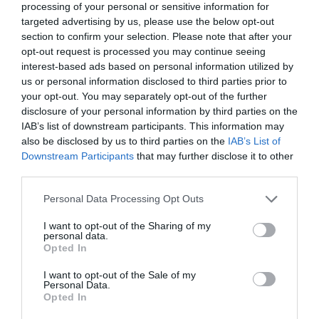
fogalmazott:
processing of your personal or sensitive information for
targeted advertising by us, please use the below opt-out
section to confirm your selection. Please note that after your
Ha egy tárgyat úgy színeznek, hogy tónusai
opt-out request is processed you may continue seeing
interest-based ads based on personal information utilized by
ellentétes árnyalati és színbeli átmenetet
us or personal information disclosed to third parties prior to
alkotnak a rávetülő fény természetes
your opt-out. You may separately opt-out of the further
hatásával, a tárgy tökéletesen laposnak
disclosure of your personal information by third parties on the
tűnik. Ilyenkor megtartja hosszát és
IAB’s list of downstream participants. This information may
szélességét, de elveszíti minden
also be disclosed by us to third parties on the
IAB’s List of
Downstream Participants
that may further disclose it to other
vastagságának látszatát; és ha a háttere
third parties.
hasonló színű és mintázatú, rövid
távolságból lényegében felismerhetetlen.
Please note that this website/app uses one or more Google
Personal Data Processing Opt Outs
services and may gather and store information including but
not limited to your visit or usage behaviour. You may click to
I want to opt-out of the Sharing of my
Egyszerűbben fogalmazva:
természetes fényben a
personal data.
grant or deny consent to Google and its third-party tags to
tárgyak felül világosabbak, alul sötétebbek.
A
Opted In
use your data for below specified purposes in below Google
cápa színezése ezt a hatást fordítja meg, ami
consent section.
I want to opt-out of the Sale of my
rendkívül megnehezíti a pontos észlelését. Ez a
Personal Data.
trükk nem ismeretlen a történelemben:
a második
Opted In
világháborúban például egyes repülőgépeket is