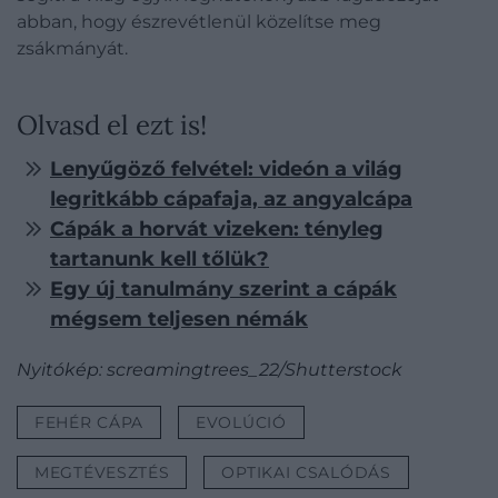
abban, hogy észrevétlenül közelítse meg
zsákmányát.
Olvasd el ezt is!
Lenyűgöző felvétel: videón a világ
legritkább cápafaja, az angyalcápa
Cápák a horvát vizeken: tényleg
tartanunk kell tőlük?
Egy új tanulmány szerint a cápák
mégsem teljesen némák
Nyitókép: screamingtrees_22/Shutterstock
FEHÉR CÁPA
EVOLÚCIÓ
MEGTÉVESZTÉS
OPTIKAI CSALÓDÁS