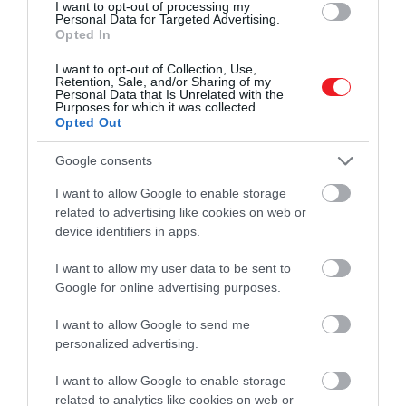
I want to opt-out of processing my
világosabbra festettek
alul ugyanezen okból.
Personal Data for Targeted Advertising.
Opted In
I want to opt-out of Collection, Use,
A portál szerint a nagy fehér cápa azonban
Retention, Sale, and/or Sharing of my
még ennél is ravaszabb, hiszen arra is
Personal Data that Is Unrelated with the
Purposes for which it was collected.
képes, hogy valós időben „átszínezze”
Opted Out
magát.
Google consents
I want to allow Google to enable storage
related to advertising like cookies on web or
device identifiers in apps.
I want to allow my user data to be sent to
Google for online advertising purposes.
I want to allow Google to send me
personalized advertising.
Ezt is olvasd el!
I want to allow Google to enable storage
1,5 millió éves indonéz leletek
related to analytics like cookies on web or