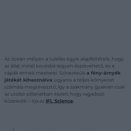
Az óceán mélyén a túlélés egyik alapfeltétele, hogy
az állat minél kevésbé legyen észrevehető, és a
cápák ennek mesterei. Színezésük
a fény-árnyék
játékát kihasználva
ugyanis a teljes környezet
számára megtévesztő, így a zsákmány gyakran csak
az utolsó pillanatban észleli, hogy ragadozó
közeledik – írja az
IFL Science
.