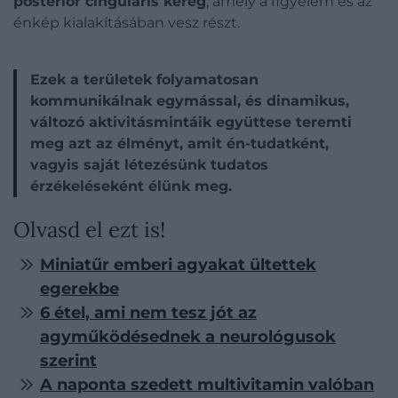
posterior cinguláris kéreg
, amely a figyelem és az
énkép kialakításában vesz részt.
Ezek a területek folyamatosan
kommunikálnak egymással, és dinamikus,
változó aktivitásmintáik együttese teremti
meg azt az élményt, amit én-tudatként,
vagyis saját létezésünk tudatos
érzékeléseként élünk meg.
Olvasd el ezt is!
Miniatűr emberi agyakat ültettek
egerekbe
6 étel, ami nem tesz jót az
agyműködésednek a neurológusok
szerint
A naponta szedett multivitamin valóban