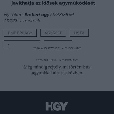
javíthatja az idősek agyműködését
Nyitókép:
Emberi agy
/ MAXIMUM
ART/Shutterstock
EMBERI AGY
AGYSEJT
LISTA
AGYMŰKÖDÉS
MEGLEPŐ
2026. AUGUSZTUS 7. ● TUDOMÁNY
Londonra leszállt a köd, ami 4000 embert
ölt meg
2026. JÚLIUS 14. ● TUDOMÁNY
Még mindig rejtély, mi történik az
agyunkkal altatás közben