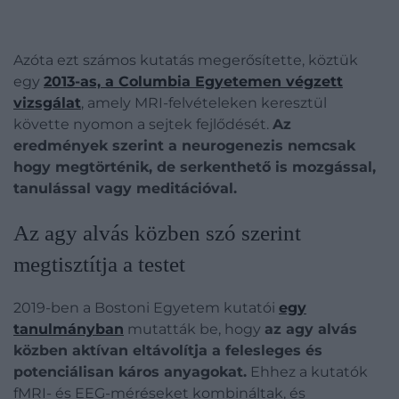
Azóta ezt számos kutatás megerősítette, köztük
egy
2013-as, a Columbia Egyetemen végzett
vizsgálat
, amely MRI-felvételeken keresztül
követte nyomon a sejtek fejlődését.
Az
eredmények szerint a neurogenezis nemcsak
hogy megtörténik, de serkenthető is mozgással,
tanulással vagy meditációval.
Az agy alvás közben szó szerint
megtisztítja a testet
2019-ben a Bostoni Egyetem kutatói
egy
tanulmányban
mutatták be, hogy
az agy alvás
közben aktívan eltávolítja a felesleges és
potenciálisan káros anyagokat.
Ehhez a kutatók
fMRI- és EEG-méréseket kombináltak, és