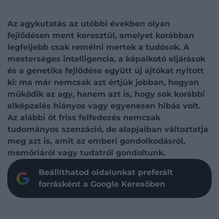
Az agykutatás az utóbbi években olyan
fejlődésen ment keresztül, amelyet korábban
legfeljebb csak remélni mertek a tudósok. A
mesterséges intelligencia, a képalkotó eljárások
és a genetika fejlődése együtt új ajtókat nyitott
ki: ma már nemcsak azt értjük jobban, hogyan
működik az agy, hanem azt is, hogy sok korábbi
elképzelés hiányos vagy egyenesen hibás volt.
Az alábbi öt friss felfedezés nemcsak
tudományos szenzáció, de alapjaiban változtatja
meg azt is, amit az emberi gondolkodásról,
memóriáról vagy tudatról gondoltunk.
Beállíthatod oldalunkat preferált
forrásként a Google Keresőben