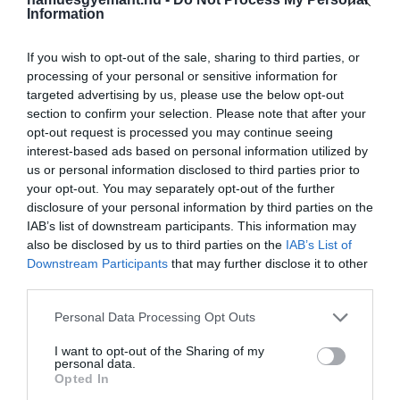
Information
sejtek
, köztük az
asztrociták
, amelyeket sokáig
csak „segítő” szereplőként tartottak számon. Egy
If you wish to opt-out of the sale, sharing to third parties, or
2022-es
kutatás
viszont kimutatta, hogy ezek a
processing of your personal or sensitive information for
sejtek
aktívan részt vesznek az agy
targeted advertising by us, please use the below opt-out
működésében
: nemcsak támogatják az
section to confirm your selection. Please note that after your
idegsejteket, hanem
maguk is képesek
opt-out request is processed you may continue seeing
információkat feldolgozni és befolyásolni az
interest-based ads based on personal information utilized by
us or personal information disclosed to third parties prior to
idegsejtek közötti kapcsolatokat
.
your opt-out. You may separately opt-out of the further
disclosure of your personal information by third parties on the
IAB’s list of downstream participants. This information may
also be disclosed by us to third parties on the
IAB’s List of
Downstream Participants
that may further disclose it to other
third parties.
Please note that this website/app uses one or more Google
Personal Data Processing Opt Outs
services and may gather and store information including but
not limited to your visit or usage behaviour. You may click to
I want to opt-out of the Sharing of my
personal data.
grant or deny consent to Google and its third-party tags to
Opted In
use your data for below specified purposes in below Google
A vizsgálat szerint ezek a sejtek