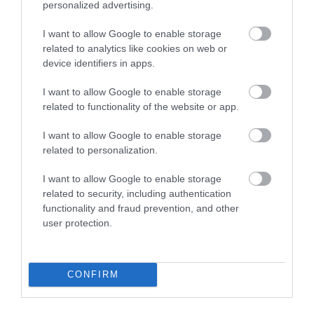
personalized advertising.
Még több érdekesség!
I want to allow Google to enable storage
Egy véletlennek köszönhető az emberi
related to analytics like cookies on web or
agy evolúciója?
device identifiers in apps.
I want to allow Google to enable storage
Kísérleteik során állatokkal szimulálták a térbeli
related to functionality of the website or app.
környezet folyamatos változását, és azt figyelték
meg, hogy
a sejtek „újratanulták” a tájat, a
I want to allow Google to enable storage
related to personalization.
hálózati kapcsolatok pedig átstrukturálódtak.
I want to allow Google to enable storage
Nem az agy alakítja ki a tudatot – egy
related to security, including authentication
functionality and fraud prevention, and other
egész hálózat dolgozik rajta
user protection.
A tudat természetéről szóló kutatások
évtizedekig keresték a „központi kapcsolót”,
CONFIRM
amely a tudatos élményt létrehozza. Ma már egyre
inkább elfogadott, hogy
nincs egyetlen ilyen
terület
. Egy
2023-as tanulmány
szerint
a