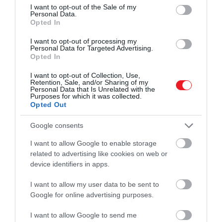
consent section.
I want to opt-out of the Sale of my
„hallgatják” a neuronok közötti
Personal Data.
kommunikációt, és adott esetben képesek
Opted In
módosítani annak intenzitását vagy
I want to opt-out of processing my
irányát.
Personal Data for Targeted Advertising.
Opted In
A belső GPS-rendszerünk
I want to opt-out of Collection, Use,
Retention, Sale, and/or Sharing of my
rugalmasabban működik, mint
Personal Data that Is Unrelated with the
Purposes for which it was collected.
gondoltuk
Opted Out
Google consents
A 2014-ben Nobel-díjjal jutalmazott felfedezés
bebizonyította, hogy az agyunk rendelkezik
I want to allow Google to enable storage
úgynevezett helysejtekkel és rácssejtekkel,
related to advertising like cookies on web or
device identifiers in apps.
amelyek a térbeli tájékozódást szolgálják. Az utóbbi
években azonban a
Princeton Egyetem kutatói
azt
I want to allow my user data to be sent to
is kimutatták, hogy
ez a rendszer nem statikus:
Google for online advertising purposes.
képes újraszervezni önmagát, ha megváltozik a
környezet.
I want to allow Google to send me