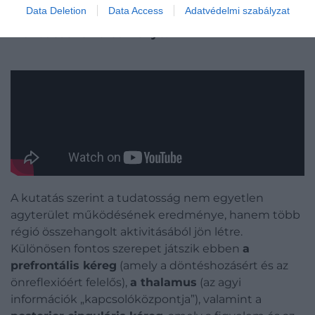
Data Deletion
Data Access
Adatvédelmi szabályzat
tudatosság egy dinamikus, elosztott hálózat
működésének eredménye.
A kutatás szerint a tudatosság nem egyetlen
agyterület működésének eredménye, hanem több
régió összehangolt aktivitásából jön létre.
Különösen fontos szerepet játszik ebben
a
prefrontális kéreg
(amely a döntéshozásért és az
önreflexióért felelős),
a thalamus
(az agyi
információk „kapcsolóközpontja”), valamint a