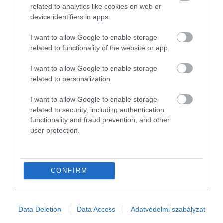
related to analytics like cookies on web or
TUDOMÁNY
ELON MUSK
SPACEX
device identifiers in apps.
MARS EXPEDÍCIÓ
I want to allow Google to enable storage
NASA
2026. AUGUSZTUS 6. ● TUDOMÁNY
related to functionality of the website or app.
Tabu volt és úgy is kezelték a menstruációt
I want to allow Google to enable storage
a középkorban
2026. JÚLIUS 13. ● TUDOMÁNY
related to personalization.
A „kőember-szindróma”: a betegség, amely
börtönbe zárja a…
I want to allow Google to enable storage
related to security, including authentication
functionality and fraud prevention, and other
user protection.
CONFIRM
Művelődj, szórakozz, kíváncsiskodj, kóstolgass
és ismerd meg a Hamu és Gyémánt világát!
Data Deletion
Data Access
Adatvédelmi szabályzat