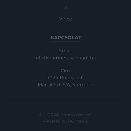
In
Vince
KAPCSOLAT
Email:
info@hamuesgyemant.hu
Cím:
1024 Budapest,
Margit krt. 5/A, 3. em. 1. a
© 2025 All rights reserved.
Powered by
HG Media
.