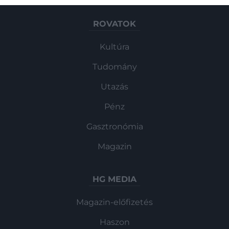
ROVATOK
Kultúra
Tudomány
Utazás
Pénz
Gasztronómia
Magazin
HG MEDIA
Magazin-előfizetés
Haszon