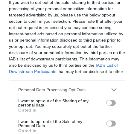
If you wish to opt-out of the sale, sharing to third parties, or
processing of your personal or sensitive information for
Szerintem ebben az
targeted advertising by us, please use the below opt-out
évtizedben lesz, igen.
section to confirm your selection. Please note that after your
opt-out request is processed you may continue seeing
Emberek a Holdon,
interest-based ads based on personal information utilized by
hamarabb
us or personal information disclosed to third parties prior to
your opt-out. You may separately opt-out of the further
disclosure of your personal information by third parties on the
IAB’s list of downstream participants. This information may
– mondta Shotwell.
also be disclosed by us to third parties on the
IAB’s List of
Downstream Participants
that may further disclose it to other
Bár a SpaceX még nem juttatott embereket a
third parties.
Holdra, a Nemzetközi Űrállomásra már félig-meddig
Please note that this website/app uses one or more Google
sikeres turistautakat bonyolítottak le, így a fejlődés
Personal Data Processing Opt Outs
services and may gather and store information including but
minden bizonnyal lehetséges.
not limited to your visit or usage behaviour. You may click to
I want to opt-out of the Sharing of my
personal data.
grant or deny consent to Google and its third-party tags to
Ami egy kicsit furcsa a Shotwell által becsült
Opted In
use your data for below specified purposes in below Google
időpontban, az az, hogy jóval előrébb van, mint amit
consent section.
I want to opt-out of the Sale of my
a NASA az Artemis misszió kapcsán tervezett, amely
Personal Data.
Opted In
a Holdtól a Marsig tartó megközelítést alkalmazza. A