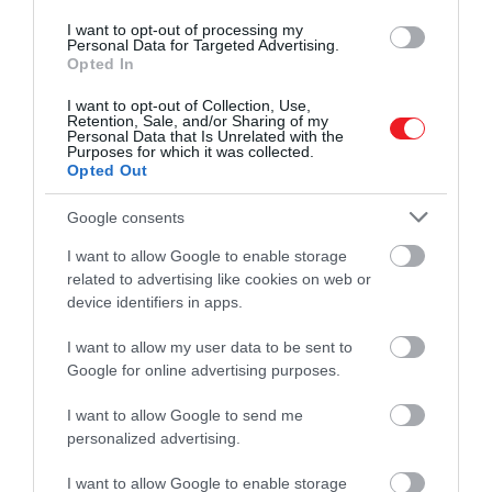
NASA becslései szerint az Artemis 2040 körül fog
I want to opt-out of processing my
legénységgel ellátott missziót küldeni a Marsra.
Personal Data for Targeted Advertising.
Opted In
Tekintettel arra, hogy az Artemis tesztjei az utóbbi
I want to opt-out of Collection, Use,
időben nem sikerültek túl jól, bármi elképzelhető. A
Retention, Sale, and/or Sharing of my
Personal Data that Is Unrelated with the
SpaceX hátulról megelőzheti az amerikai
Purposes for which it was collected.
űrügynökséget, de beleeshetnek ugyanazokba a
Opted Out
mérnöki csapdákba is, amikbe a NASA-nak is
Google consents
rendszeresen beletörik a bicskája.
I want to allow Google to enable storage
Érdemes megjegyezni, hogy Elon Musk vállalata
related to advertising like cookies on web or
rengeteg technológiát és felszerelést biztosít a
device identifiers in apps.
NASA-nak, így minden SpaceX-döntés
I want to allow my user data to be sent to
elkerülhetetlenül kihat mindkét félre.
Google for online advertising purposes.
Forrás:
Futurism
I want to allow Google to send me
personalized advertising.
Nyitókép: Patrick Pleul/picture alliance via Getty
Images
I want to allow Google to enable storage