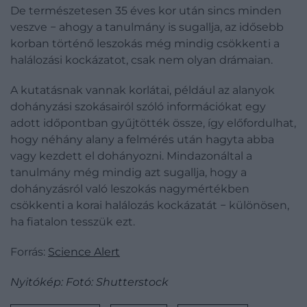
De természetesen 35 éves kor után sincs minden
veszve − ahogy a tanulmány is sugallja, az idősebb
korban történő leszokás még mindig csökkenti a
halálozási kockázatot, csak nem olyan drámaian.
A kutatásnak vannak korlátai, például az alanyok
dohányzási szokásairól szóló információkat egy
adott időpontban gyűjtötték össze, így előfordulhat,
hogy néhány alany a felmérés után hagyta abba
vagy kezdett el dohányozni. Mindazonáltal a
tanulmány még mindig azt sugallja, hogy a
dohányzásról való leszokás nagymértékben
csökkenti a korai halálozás kockázatát − különösen,
ha fiatalon tesszük ezt.
Forrás:
Science Alert
Nyitókép: Fotó: Shutterstock