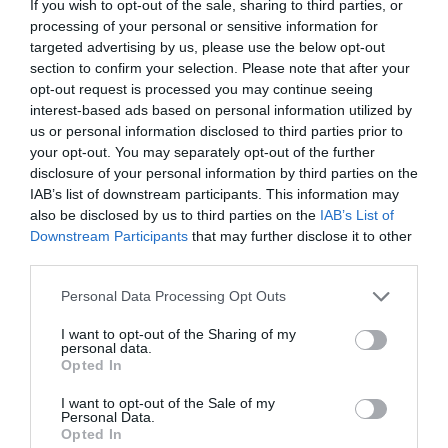
If you wish to opt-out of the sale, sharing to third parties, or
voltak. Voltak köztük jelenlegi dohányosok, korábbi
processing of your personal or sensitive information for
dohányosok és soha nem dohányzók.
targeted advertising by us, please use the below opt-out
section to confirm your selection. Please note that after your
opt-out request is processed you may continue seeing
interest-based ads based on personal information utilized by
us or personal information disclosed to third parties prior to
your opt-out. You may separately opt-out of the further
disclosure of your personal information by third parties on the
IAB’s list of downstream participants. This information may
also be disclosed by us to third parties on the
IAB’s List of
Downstream Participants
that may further disclose it to other
third parties.
Please note that this website/app uses one or more Google
Personal Data Processing Opt Outs
services and may gather and store information including but
not limited to your visit or usage behaviour. You may click to
I want to opt-out of the Sharing of my
personal data.
grant or deny consent to Google and its third-party tags to
Fotó: Shutterstock
Opted In
use your data for below specified purposes in below Google
consent section.
A Nemzeti Halálozási Index szerint 2019 végéig a
I want to opt-out of the Sale of my
Personal Data.
vizsgálat alanyai közül közel 75 ezren haltak meg. A
Opted In