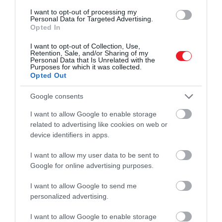
soha nem dohányzókkal összehasonlítva a jelenlegi
I want to opt-out of processing my
dohányosoknál összességében jelentősen
Personal Data for Targeted Advertising.
magasabb volt az összes halálozási arány, valamint
Opted In
kifejezetten a rák, a szívbetegség és a
I want to opt-out of Collection, Use,
tüdőbetegség okozta halálozás magasabb aránya.
Retention, Sale, and/or Sharing of my
Personal Data that Is Unrelated with the
Purposes for which it was collected.
Opted Out
Ezek az eredmények
Google consents
emlékeztetnek minket arra,
I want to allow Google to enable storage
hogy a dohányzás
related to advertising like cookies on web or
intenzitásának (a napi
device identifiers in apps.
cigaretták számának)
I want to allow my user data to be sent to
csökkentése a dohányzás-
Google for online advertising purposes.
ellenőrzési programok egyik
I want to allow Google to send me
célja kell, hogy legyen
personalized advertising.
I want to allow Google to enable storage