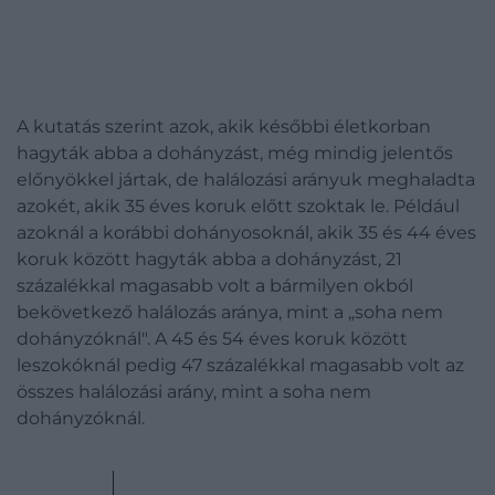
A kutatás szerint azok, akik későbbi életkorban
hagyták abba a dohányzást, még mindig jelentős
előnyökkel jártak, de halálozási arányuk meghaladta
azokét, akik 35 éves koruk előtt szoktak le. Például
azoknál a korábbi dohányosoknál, akik 35 és 44 éves
koruk között hagyták abba a dohányzást, 21
százalékkal magasabb volt a bármilyen okból
bekövetkező halálozás aránya, mint a „soha nem
dohányzóknál". A 45 és 54 éves koruk között
leszokóknál pedig 47 százalékkal magasabb volt az
összes halálozási arány, mint a soha nem
dohányzóknál.