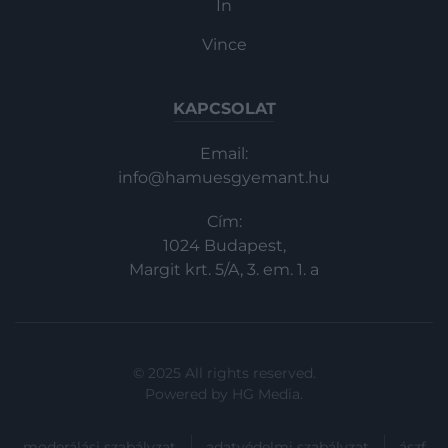
In
Vince
KAPCSOLAT
Email:
info@hamuesgyemant.hu
Cím:
1024 Budapest,
Margit krt. 5/A, 3. em. 1. a
© 2025 All rights reserved.
Powered by
HG Media
.
moderálási szabályzat
adatvédelmi szabályzat
ászf