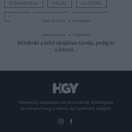
DOHÁNYZÁS
HALÁL
KUTATÁS
FIATAL
LESZOKÁS
TUDOMÁNY
2026. JÚLIUS 31. ● TUDOMÁNY
Azonnal kapcsold ki, ha túlmelegszik: így
védd az…
2026. JÚLIUS 20. ● TUDOMÁNY
Mindenki a hűtő ajtajában tárolja, pedig ez
a lehető…
Művelődj, szórakozz, kíváncsiskodj, kóstolgass
és ismerd meg a Hamu és Gyémánt világát!