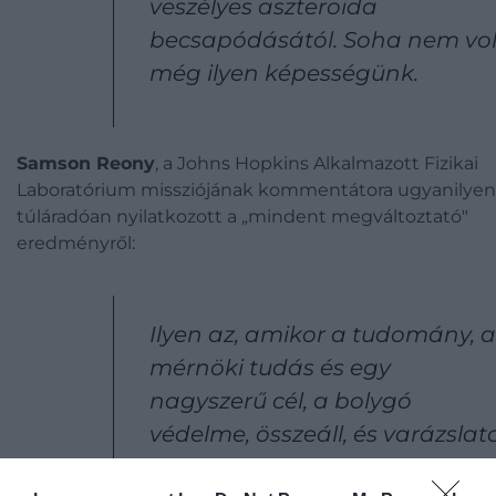
veszélyes aszteroida
becsapódásától. Soha nem vol
még ilyen képességünk.
Samson Reony
, a Johns Hopkins Alkalmazott Fizikai
Laboratórium missziójának kommentátora ugyanilyen
túláradóan nyilatkozott a „mindent megváltoztató"
eredményről:
Ilyen az, amikor a tudomány, a
mérnöki tudás és egy
nagyszerű cél, a bolygó
védelme, összeáll, és varázslat
pillanatot eredményez.