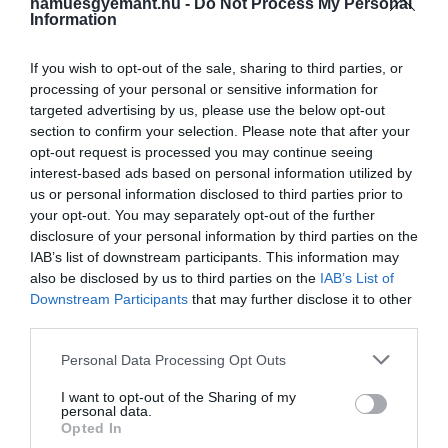
hamuesgyemant.hu -
Do Not Process My Personal
Information
If you wish to opt-out of the sale, sharing to third parties, or
processing of your personal or sensitive information for
targeted advertising by us, please use the below opt-out
section to confirm your selection. Please note that after your
opt-out request is processed you may continue seeing
interest-based ads based on personal information utilized by
us or personal information disclosed to third parties prior to
your opt-out. You may separately opt-out of the further
disclosure of your personal information by third parties on the
IAB’s list of downstream participants. This information may
also be disclosed by us to third parties on the
IAB’s List of
Downstream Participants
that may further disclose it to other
third parties.
Please note that this website/app uses one or more Google
Personal Data Processing Opt Outs
services and may gather and store information including but
A teszt célja annak megállapítása volt, hogy egy
not limited to your visit or usage behaviour. You may click to
I want to opt-out of the Sharing of my
personal data.
űreszköz szándékos aszteroidának ütközése hatékon
grant or deny consent to Google and its third-party tags to
Opted In
módja-e annak pályájának megváltoztatására. Egy
use your data for below specified purposes in below Google