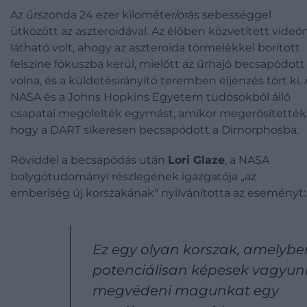
Az űrszonda 24 ezer kilométer/órás sebességgel
ütközött az aszteroidával. Az élőben közvetített videó
látható volt, ahogy az aszteroida törmelékkel borított
felszíne fókuszba kerül, mielőtt az űrhajó becsapódott
volna, és a küldetésirányító teremben éljenzés tört ki. 
NASA és a Johns Hopkins Egyetem tudósokból álló
csapatai megölelték egymást, amikor megerősítették
hogy a DART sikeresen becsapódott a Dimorphosba.
Röviddel a becsapódás után
Lori Glaze
, a NASA
bolygótudományi részlegének igazgatója „az
emberiség új korszakának" nyilvánította az eseményt:
Ez egy olyan korszak, amelybe
potenciálisan képesek vagyun
megvédeni magunkat egy