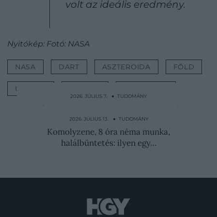
volt az ideális eredmény.
Nyitókép: Fotó: NASA
NASA
DART
ASZTEROIDA
FÖLD
ŰRHAJÓ
SIKERES
TUDOMÁNY
2026. JÚLIUS 7. ● TUDOMÁNY
Már megszülethetett az ember, aki akár
200 évig is élhet
2026. JÚLIUS 13. ● TUDOMÁNY
Komolyzene, 8 óra néma munka,
halálbüntetés: ilyen egy…