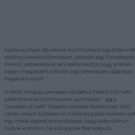
Közép-európai idő szerint ma 01:14 körül egy több mill
dolláros űreszköz frontálisan ütközött egy futballstadi
méretű aszteroidával, ami alátámasztja, hogy a NASA
képes megvédeni a Földet egy lehetséges világvége-
forgatókönyvtől.
A NASA űrhajója sikeresen eltalálta a Földtől 6,8 millió
kilométerre lévő Dimorphos aszteroidát −
írja
a
Guardian. A DART (Double Asteroid Redirection Test)
néven ismert küldetés az emberiség első kísérlete vol
egy másik égitest elmozdítására, hogy kiderüljön, el
tudjuk-e téríteni, ha a bolygónk felé száguld.