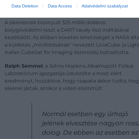
becslések szerint ezeknek az aszteroidáknak eddig
Data Deletion
Data Access
Adatvédelmi szabályzat
csak 40%-át sikerült azonosítani.
A sikeresnek bizonyult 325 millió dolláros
bolygóvédelmi teszt a DART tavaly őszi indításával
kezdődött. Az élőben követés lehetőségét a NASA álta
a küldetés „minifotósának" nevezett LiciaCube (a Ligh
Italian CubeSat for Imaging Asteroids) biztosította.
Ralph Semmel
, a Johns Hopkins Alkalmazott Fizikai
Laboratórium igazgatója üdvözölte a most elért
eredményt, hozzátéve, hogy csapata akkor tudta, hog
sikerrel jártak, amikor a videó elsötétült:
Normál esetben egy űrhajó
jelének elvesztése nagyon ross
dolog. De ebben az esetben ez