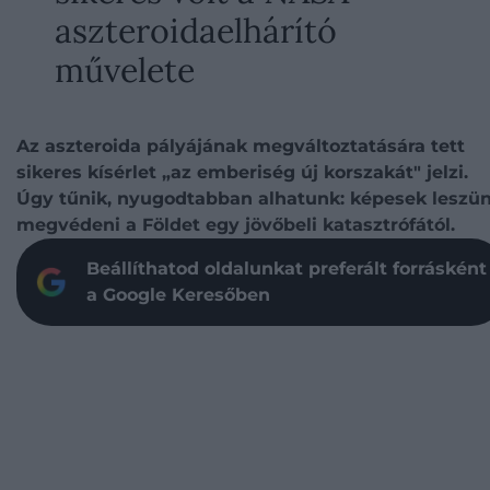
aszteroidaelhárító
művelete
Az aszteroida pályájának megváltoztatására tett
sikeres kísérlet „az emberiség új korszakát" jelzi.
Úgy tűnik, nyugodtabban alhatunk: képesek leszü
megvédeni a Földet egy jövőbeli katasztrófától.
Beállíthatod oldalunkat preferált forrásként
a Google Keresőben