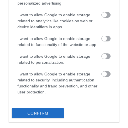
lélegzetünket. Meglepődtem,
personalized advertising.
hogy egyikünk sem ájult el.
I want to allow Google to enable storage
related to analytics like cookies on web or
device identifiers in apps.
Elmondta, hogy az űrhajó 17 méterre landolt a
I want to allow Google to enable storage
célpontjától; elég közel ahhoz, hogy ez teljes sikert
related to functionality of the website or app.
jelentsen. Tehát "gyakorlatilag telitalálat volt." A
következő hetekben figyelik az aszteroida sebességé
I want to allow Google to enable storage
related to personalization.
és mozgását, és további számításokat végeznek.
I want to allow Google to enable storage
A tudósok egyébként ragaszkodtak ahhoz, hogy a
related to security, including authentication
DART ne törje össze a Dimorphost. Az űrhajó alig 570
functionality and fraud prevention, and other
kilogrammos volt, szemben az aszteroida 5 milliárd
user protection.
kilogrammjával.
Bár egyetlen ismert, 140 méternél nagyobb
CONFIRM
aszteroidának sincs jelentős esélye arra, hogy a
következő évszázadban becsapódjon a Földbe,