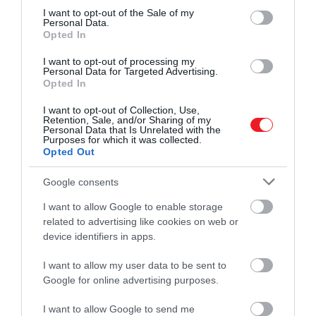
consent section.
viszonylag hasonló stratégia, amely pilóta nélküli űrha
I want to opt-out of the Sale of my
Personal Data.
helyett nukleáris rakétát alkalmazott
Morgan Freema
Opted In
1998-as
Deep Impact
című, fiktív bolygókatasztrófa-
filmjének egyik kulcspontjánál kudarcot vallott.
I want to opt-out of processing my
Personal Data for Targeted Advertising.
Opted In
A küldetést követő sajtótájékoztatón a DART tudósai
sikeresnek minősítették a küldetést, de
I want to opt-out of Collection, Use,
Retention, Sale, and/or Sharing of my
figyelmeztettek, hogy még körülbelül 2 hónapba telik
Personal Data that Is Unrelated with the
Purposes for which it was collected.
mire kiderül, hogy az űrszonda elérte-e végső célját: a
Opted Out
Dimorphos pályájának megváltoztatását.
Google consents
De a DART „gyakorlatilag telitalálatot" ért el az
aszteroidán, mondta
I want to allow Google to enable storage
Elena Adams
, a DART
related to advertising like cookies on web or
programvezető-helyettese:
device identifiers in apps.
I want to allow my user data to be sent to
Google for online advertising purposes.
Tudtuk, hogy el fogjuk találni.
Mindannyian visszatartottuk 
I want to allow Google to send me