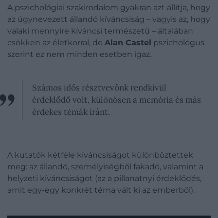
A pszichológiai szakirodalom gyakran azt állítja, hogy
az úgynevezett állandó kíváncsiság – vagyis az, hogy
valaki mennyire kíváncsi természetű – általában
csökken az életkorral, de
Alan Castel
pszichológus
szerint ez nem minden esetben igaz.
Számos idős résztvevőnk rendkívül
érdeklődő volt, különösen a memória és más
érdekes témák iránt.
A kutatók kétféle kíváncsiságot különböztettek
meg: az állandó, személyiségből fakadó, valamint a
helyzeti kíváncsiságot (az a pillanatnyi érdeklődés,
amit egy-egy konkrét téma vált ki az emberből).