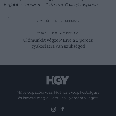
legjobb ellenszere - Clément Falize/Unsplash
ALZHEIMER-KÓR
ELLENSZER
KUTATÁS
2026. JÚLIUS 12. ● TUDOMÁNY
Ezért szikrázik a szőlő a mikróban – és
ezért ne próbáld ki…
2026. JÚLIUS 11. ● TUDOMÁNY
Ülőmunkát végzel? Erre a 2 perces
gyakorlatra van szükséged
Művelődj, szórakozz, kíváncsiskodj, kóstolgass
és ismerd meg a Hamu és Gyémánt világát!