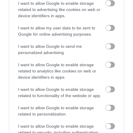
I want to allow Google to enable storage
emberek leginkább a munkához, családhoz,
related to advertising like cookies on web or
életvezetéshez szükséges tudás megszerzésére
device identifiers in apps.
koncentrálnak – ekkor a kíváncsiság inkább
I want to allow my user data to be sent to
„funkcionális”. Idősebb korban azonban, amikor
Google for online advertising purposes.
ezek a szükséges készségek már megvannak,
sokan
újra
felfedezik az örömből fakadó tanulás
I want to allow Google to send me
élményét. A kíváncsiságuk célzottabbá, de
personalized advertising.
intenzívebbé válik.
I want to allow Google to enable storage
related to analytics like cookies on web or
Ahogy idősödünk, nem hagyunk fel a
device identifiers in apps.
tanulással, csak tudatosabban választjuk ki,
I want to allow Google to enable storage
hogy mi érdekel minket igazán.
related to functionality of the website or app.
I want to allow Google to enable storage
Figyelmedbe ajánljuk!
related to personalization.
A rendszeres kávéfogyasztás
csökkentheti az Alzheimer-kór tüneteit
I want to allow Google to enable storage
– állítja egy kutatás
related to security, including authentication