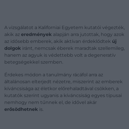
A vizsgálatot a Kaliforniai Egyetem kutatói végezték,
akik az
eredmények
alapján arra jutottak, hogy azok
az idősebb emberek, akik aktívan érdeklődtek
új
dolgok
iránt, nemcsak éberek maradtak szellemileg,
hanem az agyuk is védettebb volt a degeneratív
betegségekkel szemben.
Érdekes módon a tanulmány rácáfol arra az
általánosan elterjedt nézetre, miszerint az emberek
kíváncsisága az életkor előrehaladtával csökken, a
kutatók szerint ugyanis a kíváncsiság egyes típusai
nemhogy nem tűnnek el, de idővel akár
erősödhetnek
is.