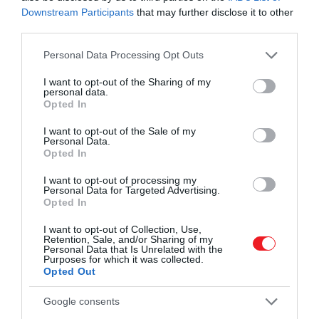
találják ki a választ, és értékeljék, mennyire
Downstream Participants
that may further disclose it to other
érdekelné
őket a helyes megoldás – ez a
third parties.
kíváncsiság mértékét jelezte egy-egy adott
Please note that this website/app uses one or more Google
Personal Data Processing Opt Outs
helyzetben.
services and may gather and store information including but
not limited to your visit or usage behaviour. You may click to
I want to opt-out of the Sharing of my
personal data.
grant or deny consent to Google and its third-party tags to
A kutatók megfigyelték, hogy azok, akik
Opted In
use your data for below specified purposes in below Google
erősebben érdeklődtek a kvízkérdések
consent section.
I want to opt-out of the Sale of my
iránt (helyzeti kíváncsiság), jellemzően
Personal Data.
általánosságban is kíváncsibb
Opted In
természetűek voltak – és ugyanez igaz
I want to opt-out of processing my
fordítva is.
Personal Data for Targeted Advertising.
Opted In
Ami különösen
érdekes
eredmény volt a
I want to opt-out of Collection, Use,
tanulmányban, az az, hogy a helyzeti kíváncsiság
Retention, Sale, and/or Sharing of my
Personal Data that Is Unrelated with the
nem egyenletesen változott az élet során – fiatal
Purposes for which it was collected.
felnőttkorban csökkent, középkor után azonban
Opted Out
újra nőni kezdett és időskorban is erősödött.
Google consents
Ennek oka az lehet, hogy fiatalabb korban az