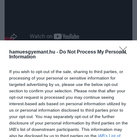
hamuesgyemant.hu -
Do Not Process My Personal
Information
Ez is érdekelhet!
If you wish to opt-out of the sale, sharing to third parties, or
Egy kutatás szerint a demencia korai
processing of your personal or sensitive information for
targeted advertising by us, please use the below opt-out
jelei a szemünk mélyén rejtőzhetnek
section to confirm your selection. Please note that after your
opt-out request is processed you may continue seeing
A tanulmányban 20 és 84 év közötti, átlagosan 44
interest-based ads based on personal information utilized by
éves résztvevők vettek részt. Az alanyok először egy
us or personal information disclosed to third parties prior to
your opt-out. You may separately opt-out of the further
kérdőívet töltöttek ki, amely az állandó
disclosure of your personal information by third parties on the
kíváncsiságukat mérte. Ezután nehéz
IAB’s list of downstream participants. This information may
kvízkérdéseket kaptak, majd arra kérték őket,
also be disclosed by us to third parties on the
IAB’s List of