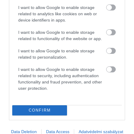
I want to allow Google to enable storage
related to analytics like cookies on web or
device identifiers in apps.
I want to allow Google to enable storage
related to functionality of the website or app.
I want to allow Google to enable storage
related to personalization.
Olvasd el ezt is!
I want to allow Google to enable storage
related to security, including authentication
1200 kilométer egyetlen töltéssel? Ez az
functionality and fraud prevention, and other
user protection.
elektromos autó képes rá
Átlagosan 16 százalékkal csökkentek a
használt elektromos autók árai – de van
CONFIRM
kivétel is
Ezeket az e-autókat szeretjük itthon
leginkább
Data Deletion
Data Access
Adatvédelmi szabályzat