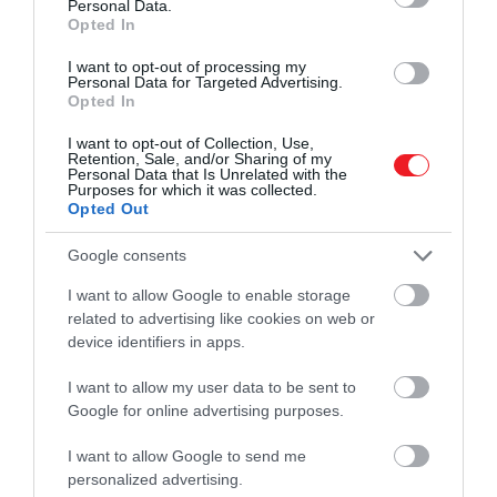
Personal Data.
aerodinamikai elemek – köztük az első légterelő –
Opted In
szintén kulcsszerepet játszottak a
I want to opt-out of processing my
rekorddöntésben. A kísérlethez a Giti által fejlesztett
Personal Data for Targeted Advertising.
Opted In
fél-slick abroncsokat használták, amelyek speciális
gumikeveréke és peremrögzítése biztosította a
I want to opt-out of Collection, Use,
tapadást a 470 km/h feletti tempónál is.
Retention, Sale, and/or Sharing of my
Personal Data that Is Unrelated with the
Purposes for which it was collected.
Opted Out
A BYD nagy dobásra készül
Google consents
I want to allow Google to enable storage
Ahogy arról korábban mi is
beszámoltunk
, a kínai
related to advertising like cookies on web or
cég Európában is bemutatja luxuságát, a
device identifiers in apps.
Yangwangot
, ami a tervek szerint olyan márkákkal
I want to allow my user data to be sent to
veszi majd fel a versenyt, mint a
Bentley
, a
Porsche
Google for online advertising purposes.
vagy a
Ferrari
– mindezt úgy, hogy modelljeinél
nemcsak a a sebességre, de a fenntartható
I want to allow Google to send me
technológiákra is koncentrál.
personalized advertising.