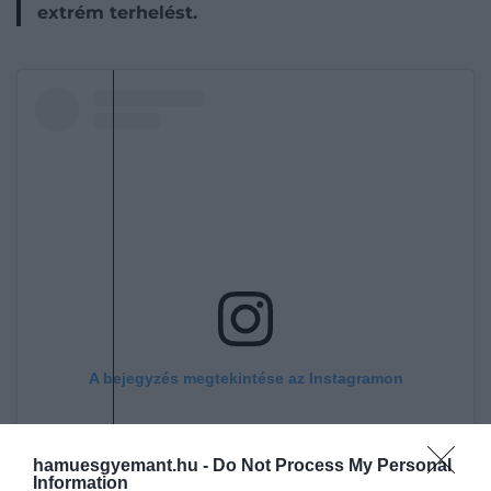
extrém terhelést.
A bejegyzés megtekintése az Instagramon
hamuesgyemant.hu -
Do Not Process My Personal
Information