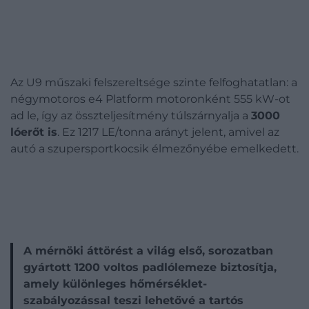
Az U9 műszaki felszereltsége szinte felfoghatatlan: a
négymotoros e4 Platform motoronként 555 kW-ot
ad le, így az összteljesítmény túlszárnyalja a
3000
lóerőt is
. Ez 1217 LE/tonna arányt jelent, amivel az
autó a szupersportkocsik élmezőnyébe emelkedett.
A mérnöki áttörést a világ első, sorozatban
gyártott 1200 voltos padlólemeze biztosítja,
amely különleges hőmérséklet-
szabályozással teszi lehetővé a tartós