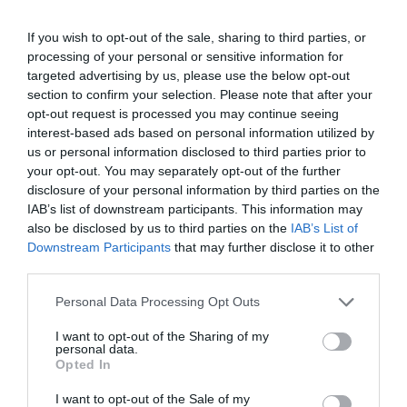
If you wish to opt-out of the sale, sharing to third parties, or
processing of your personal or sensitive information for
targeted advertising by us, please use the below opt-out
section to confirm your selection. Please note that after your
opt-out request is processed you may continue seeing
BYD Global (@byd_global) által megosztott bejegyzés
interest-based ads based on personal information utilized by
us or personal information disclosed to third parties prior to
your opt-out. You may separately opt-out of the further
disclosure of your personal information by third parties on the
IAB’s list of downstream participants. This information may
Ezt is olvasd el!
also be disclosed by us to third parties on the
IAB’s List of
301 km hatótávot kínál BYD szuperolcsó
Downstream Participants
that may further disclose it to other
e-autója
third parties.
Please note that this website/app uses one or more Google
Personal Data Processing Opt Outs
A stabilitásról a
DiSus-X aktív felfüggesztés
és a
services and may gather and store information including but
not limited to your visit or usage behaviour. You may click to
I want to opt-out of the Sharing of my
négy kerék nyomatékának független vezérlése
personal data.
grant or deny consent to Google and its third-party tags to
gondoskodik, amely századmásodperces
Opted In
use your data for below specified purposes in below Google
pontossággal reagál a változó helyzetekre. Az e-
consent section.
I want to opt-out of the Sale of my
cars.hu szakportál
szerint
a szénszálas