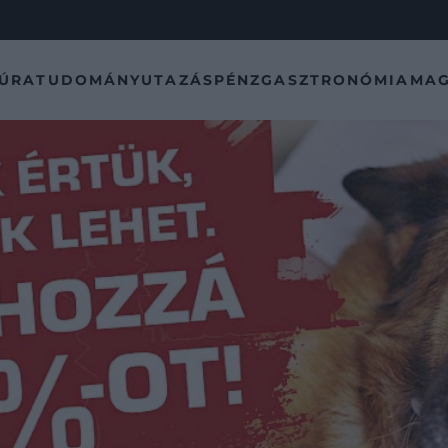
TÚRA
TUDOMÁNY
UTAZÁS
PÉNZ
GASZTRONÓMIA
MAG