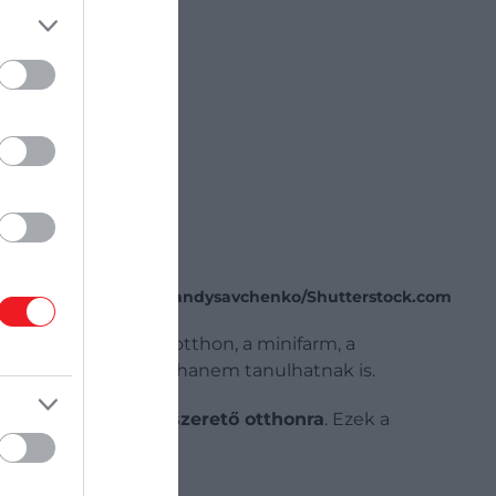
Fotó:
andysavchenko/Shutterstock.com
A kutya- és macskaotthon, a minifarm, a
k kikapcsolódhatnak, hanem tanulhatnak is.
 macska talált új, szerető otthonra
. Ezek a
zhat.