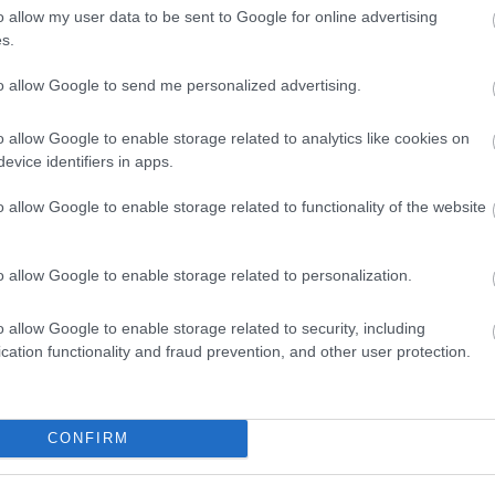
o allow my user data to be sent to Google for online advertising
s.
to allow Google to send me personalized advertising.
o allow Google to enable storage related to analytics like cookies on
evice identifiers in apps.
o allow Google to enable storage related to functionality of the website
ségi támogatás kulcsfontosságú. Az
adó 1% felajánláso
ést is jelentenek a mindennapi munkához. Ez teszi lehet
ogy a Felelős Állattartás Háza hosszú távon is értéket
o allow Google to enable storage related to personalization.
weboldalra.
o allow Google to enable storage related to security, including
cation functionality and fraud prevention, and other user protection.
gy önkéntes munkájával a Rex Kutyaotthon Alapítván
000000
CONFIRM