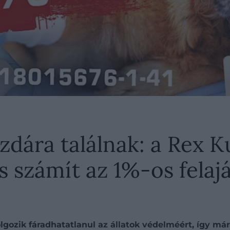
zdára találnak: a Rex 
s számít az 1%-os felaj
gozik fáradhatatlanul az állatok védelméért, így má