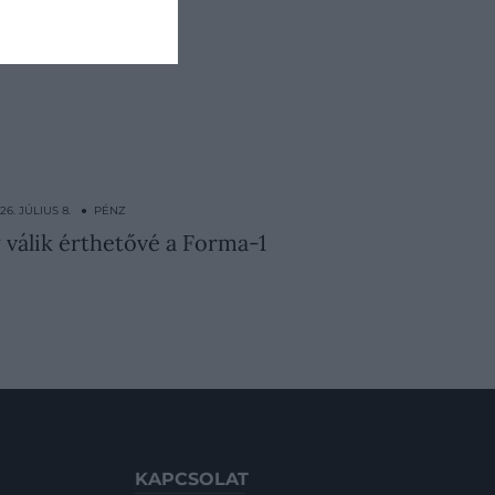
26. JÚLIUS 8. ● PÉNZ
 válik érthetővé a Forma-1
KAPCSOLAT