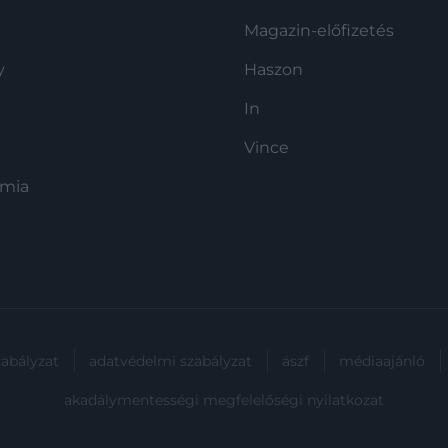
Magazin-előfizetés
y
Haszon
In
Vince
ómia
zabályzat
adatvédelmi szabályzat
ászf
médiaajánló
akadálymentességi megfelelőségi nyilatkozat