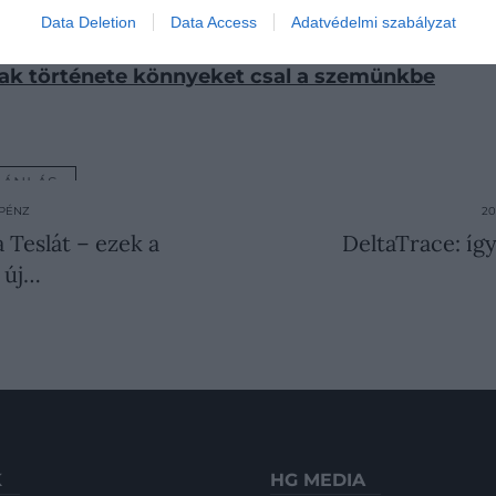
is több kóbor kutya jár az utcákon
Data Deletion
Data Access
Adatvédelmi szabályzat
6 ezer éve a legjobb barátaink
ak története könnyeket csal a szemünkbe
JÁNLÁS
 PÉNZ
20
 Teslát – ezek a
DeltaTrace: így
 új…
K
HG MEDIA