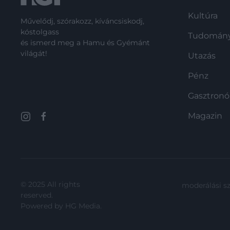
Kultúra
Művelődj, szórakozz, kíváncsiskodj,
kóstolgass
Tudomán
és ismerd meg a Hamu és Gyémánt
világát!
Utazás
Pénz
Gasztron
Magazin
© 2025 All rights
moderálási s
reserved.
Powered by
HG Media
.