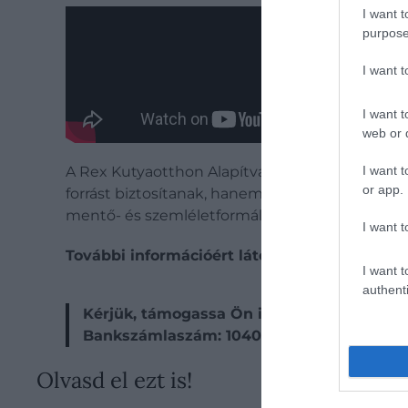
I want t
purpose
I want 
I want t
web or d
I want t
A Rex Kutyaotthon Alapítvány számára a közös
or app.
forrást biztosítanak, hanem erkölcsi megerősít
mentő- és szemléletformáló tevékenységét, és h
I want t
További információért látogasson el a
rex.hu
I want t
authenti
Kérjük, támogassa Ön is adója 1%-ával va
Bankszámlaszám: 10402283-22802398-00
Olvasd el ezt is!