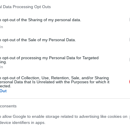
l Data Processing Opt Outs
o opt-out of the Sharing of my personal data.
In
o opt-out of the Sale of my Personal Data.
In
to opt-out of processing my Personal Data for Targeted
ing.
In
o opt-out of Collection, Use, Retention, Sale, and/or Sharing
ersonal Data that Is Unrelated with the Purposes for which it
lected.
zerűbb állatbarát látogatóközpont
Budapest szívében. 
Out
programokkal várja a látogatókat, így a családok nemcsa
consents
kért beszélnek: csak
az elmúlt évben 175 kutya és 168
o allow Google to enable storage related to advertising like cookies on
ett munka és a társadalmi összefogás valódi változást ho
evice identifiers in apps.