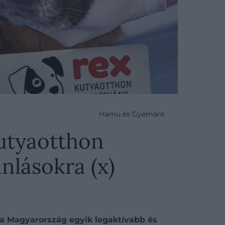
Hamu és Gyémánt
Kutyaotthon
ánlásokra (x)
ra Magyarország egyik legaktívabb és