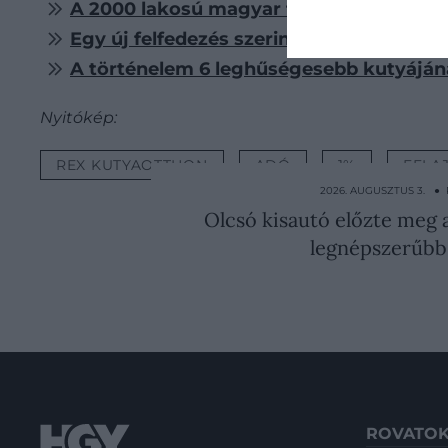
A 2000 lakosú magyar falu, ahol 50-nél 
Egy új felfedezés szerint a kutyák már 1
A történelem 6 leghűségesebb kutyáján
Nyitókép:
REX KUTYAOTTHON
ADÓ
1%
FELA
2026. AUGUSZTUS 3. ●
Olcsó kisautó előzte meg a
legnépszerűbb
ROVATO