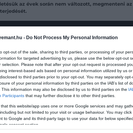
etésük az évek során nem változott, megmenteni az e
lterjedését.
állíthatod oldalunkat preferált forrásként a Google 
emant.hu -
Do Not Process My Personal Information
ra is kiemelt hangsúlyt fektet. Ennek jegyében
nyitottá
to opt-out of the sale, sharing to third parties, or processing of your per
hetőségeket mind a jelenlegi állattartók, mind a jövő ge
formation for targeted advertising by us, please use the below opt-out s
zeuma, a
Kutyaverzoom
, amely interaktív módon mutatj
r selection. Please note that after your opt-out request is processed y
eing interest-based ads based on personal information utilized by us or
disclosed to third parties prior to your opt-out. You may separately opt-
bor
is ahol gyermekek és felnőttek egyaránt elsajátíthatj
losure of your personal information by third parties on the IAB’s list of
s különböző rendezvényekre is alkalmas oktatóközpont cé
. This information may also be disclosed by us to third parties on the
IA
Participants
that may further disclose it to other third parties.
 that this website/app uses one or more Google services and may gath
including but not limited to your visit or usage behaviour. You may click 
 to Google and its third-party tags to use your data for below specifi
ogle consent section.