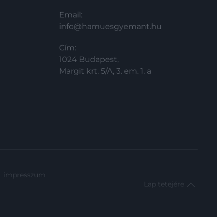
Email:
info@hamuesgyemant.hu
Cím:
1024 Budapest,
Margit krt. 5/A, 3. em. 1. a
impresszum
Lap tetejére