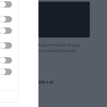
k
és az önkéntes segítség nemcsak anyagi
ővé, hogy az Alapítvány tovább folytassa
 teremtsen.
yt! Adószám: 18015676-1-41