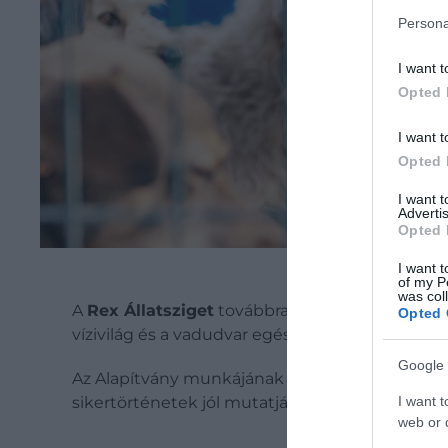
Persona
I want t
Opted 
I want t
Opted 
I want 
Advertis
Opted 
I want t
of my P
was col
A
Rex Állatsziget
továbbra is az egyik
legnéps
Opted 
vízivilág és a vadudvar egész évben izgalmas 
Google 
Az Alapítvány munkájának eredményei önmagu
I want t
sikertörténetek jól mutatják, hogy az elkötelez
web or d