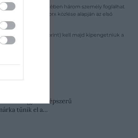
orék alakú pilótafülkében három személy foglalhat
ésre, és az U-Boat Worx közlése alapján az első
árt (kb. 2 milliárd forint) kell majd kipengetniük a
26. JÚLIUS 18. ● PÉNZ
előlük: 3 egykor népszerű
árka tűnik el a…