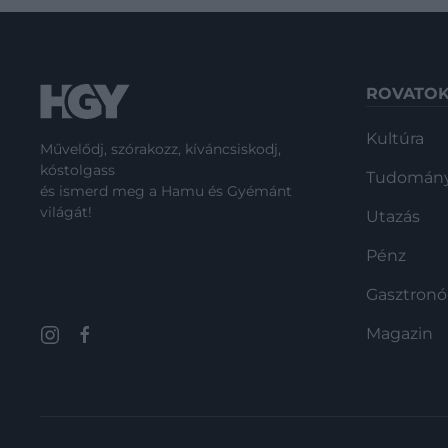
ROVATO
Kultúra
Művelődj, szórakozz, kíváncsiskodj,
kóstolgass
Tudomán
és ismerd meg a Hamu és Gyémánt
világát!
Utazás
Pénz
Gasztron
Magazin