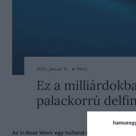
2024. január 15. ● Pénz
Ez a milliárdokb
palackorrú delfi
hamuesgy
Az U-Boat Worx egy holland vállalat, amely a feld