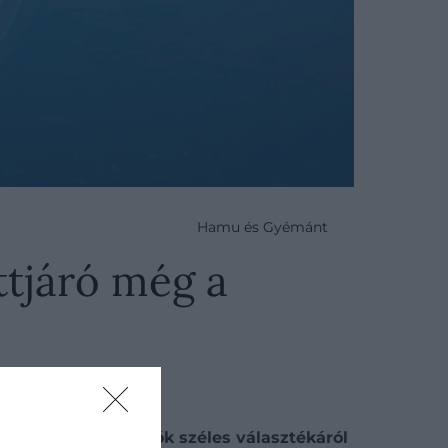
Hamu és Gyémánt
ttjáró még a
szánt tengeralattjárók széles választékáról