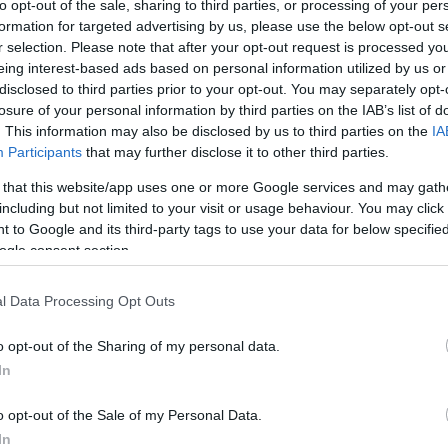
to opt-out of the sale, sharing to third parties, or processing of your per
formation for targeted advertising by us, please use the below opt-out s
r selection. Please note that after your opt-out request is processed y
állíthatod oldalunkat preferált forrásként a Google 
eing interest-based ads based on personal information utilized by us or
disclosed to third parties prior to your opt-out. You may separately opt-
losure of your personal information by third parties on the IAB’s list of
. This information may also be disclosed by us to third parties on the
IA
Participants
that may further disclose it to other third parties.
 that this website/app uses one or more Google services and may gath
including but not limited to your visit or usage behaviour. You may click 
 to Google and its third-party tags to use your data for below specifi
ogle consent section.
l Data Processing Opt Outs
o opt-out of the Sharing of my personal data.
In
eggyorsabb és legjobban manőverezhető tengeralattjárój
o opt-out of the Sale of my Personal Data.
rős áramlatokkal.
In