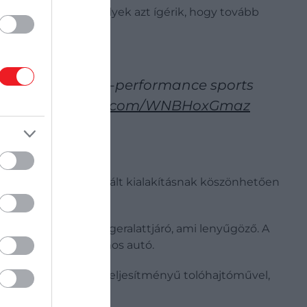
l kapcsolatban, amelyek azt ígérik, hogy tovább
on Super Sub high-performance sports
Up12C
pic.twitter.com/WNBHoxGmaz
a látott. Az optimalizált kialakításnak köszönhetően
ségre) emelkedett.
int egy átlagos tengeralattjáró, ami lenyűgöző. A
k, mint egy elektromos autó.
delkezik, négy nagy teljesítményű tolóhajtóművel,