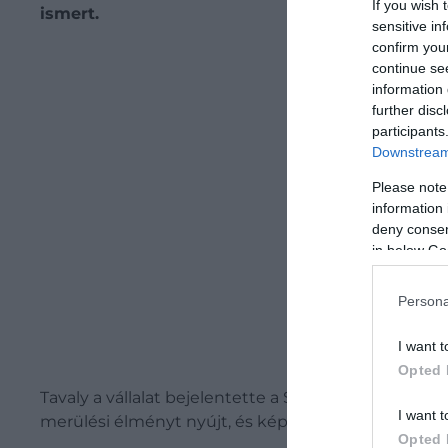
If you wish 
ismert.
sensitive in
confirm you
Be
continue se
information 
further disc
participants
Downstream 
Please note
information 
deny consent
in below Go
Persona
I want t
Opted 
Tavaly a vállalat bejelentette a Super Sub nevű l
I want t
merülési élményt nyújt, és képes megbirkózni az e
Opted 