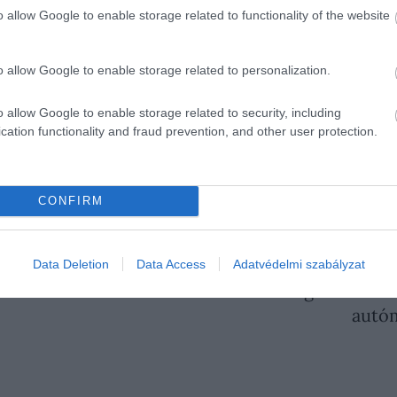
o allow Google to enable storage related to functionality of the website
űködik, és 300 méteres mélységig képes merülni. A bub
r Sub a tervek szerint 2023 tavaszán kerül tengeri tesztel
o allow Google to enable storage related to personalization.
 kerülni, a potenciális vevőknek várhatóan 5,8 millió doll
o allow Google to enable storage related to security, including
cation functionality and fraud prevention, and other user protection.
CONFIRM
DELFIN
U-BOAT WORX
Data Deletion
Data Access
Adatvédelmi szabályzat
ÉNZ
20
etővé a Forma-1
Alig maradt b
autóm