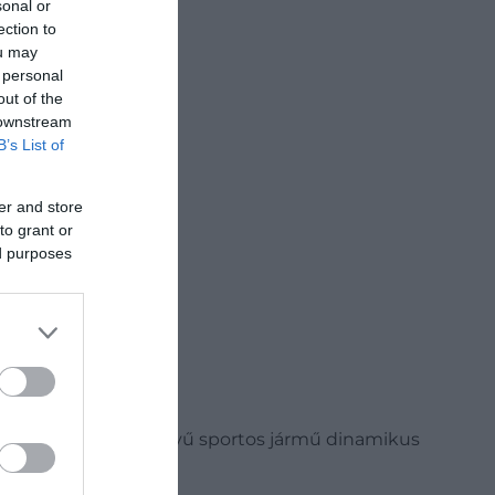
sonal or
ection to
ou may
Keresőben
 personal
out of the
 downstream
B’s List of
er and store
to grant or
ed purposes
át. A nagyteljesítményű sportos jármű dinamikus