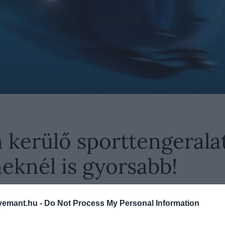
a kerülő sporttengerala
neknél is gyorsabb!
emant.hu -
Do Not Process My Personal Information
erítésre, kutatásra, jachtokra és turisztikai célokra 