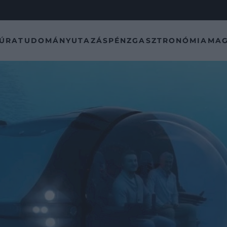
TÚRA
TUDOMÁNY
UTAZÁS
PÉNZ
GASZTRONÓMIA
MAG