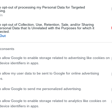
észülő modellről a tervezésen végrehajtott frissítésekke
to opt-out of processing my Personal Data for Targeted
latti teljesítményét.
ing.
In
o opt-out of Collection, Use, Retention, Sale, and/or Sharing
ersonal Data that Is Unrelated with the Purposes for which it
orget competition, U-boat Worx’s $5.8 milli
lected.
Out
han a bottlenose dolphin-
https://t.co/MtNA9
launches)
November 21, 2022
consents
o allow Google to enable storage related to advertising like cookies on
evice identifiers in apps.
amlásdinamikusabb tengeralattjáró, amelyet a világ valah
csomós végsebessége 10 csomóra (kb. 18,5 km/órás sebes
o allow my user data to be sent to Google for online advertising
s.
ackorrú delfin csúcssebessége és 7 csomóval gyorsabb, m
to allow Google to send me personalized advertising.
már ugyanolyan hatékony áramlási dinamikával rendelkezi
ólag a kategóriájában legjobb meghajtási rendszerrel ren
o allow Google to enable storage related to analytics like cookies on
evice identifiers in apps.