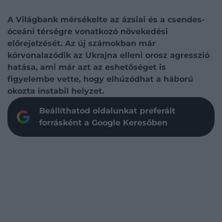
A Világbank mérsékelte az ázsiai és a csendes-
óceáni térségre vonatkozó növekedési
előrejelzését. Az új számokban már
körvonalazódik az Ukrajna elleni orosz agresszió
hatása, ami már azt az eshetőséget is
figyelembe vette, hogy elhúzódhat a háború
okozta instabil helyzet.
Beállíthatod oldalunkat preferált
forrásként a Google Keresőben