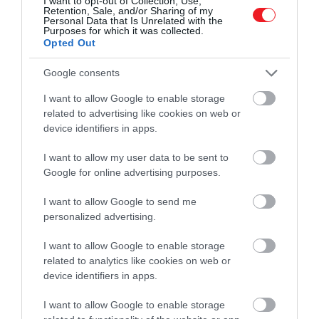
I want to opt-out of Collection, Use,
lehetnek. Kína kivételével a térség többi államára
Retention, Sale, and/or Sharing of my
vonatkozó növekedési előrejelzés csupán 4,8
Personal Data that Is Unrelated with the
Purposes for which it was collected.
százalékos.
Opted Out
Google consents
Amikor a térség éppen
I want to allow Google to enable storage
related to advertising like cookies on web or
kezdett magához térni a
device identifiers in apps.
világjárvány okozta sokkból,
I want to allow my user data to be sent to
az Ukrajnában zajló háború
Google for online advertising purposes.
ismét lesúlyozta a
növekedési lendületet
I want to allow Google to send me
personalized advertising.
I want to allow Google to enable storage
related to analytics like cookies on web or
–
mondta a Világbank ázsiai és a csendes-óceán
i
device identifiers in apps.
térségi alelnöke,
Manuela Ferro
, hozzátéve:
I want to allow Google to enable storage