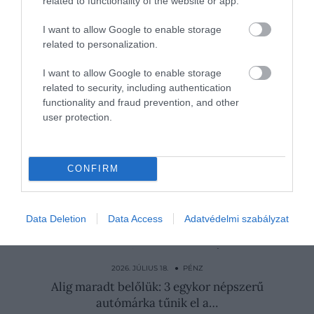
related to functionality of the website or app.
a térség gazdasága
I want to allow Google to enable storage
ugyanakkor erős alapokon
related to personalization.
nyugszik, a megfontolt
I want to allow Google to enable storage
döntések pedig segíthetnek
related to security, including authentication
a bajok elhárításában.
functionality and fraud prevention, and other
user protection.
Nyitókép: Shutterstock
CONFIRM
HÁBORÚ
ÁZSIA
GAZDASÁG
KÍNA
Data Deletion
Data Access
Adatvédelmi szabályzat
UKRAJNA
OROSZORSZÁG
PÉNZ
2026. AUGUSZTUS 3. ● PÉNZ
Olcsó kisautó előzte meg a Teslát – ezek a
legnépszerűbb új…
2026. JÚLIUS 18. ● PÉNZ
Alig maradt belőlük: 3 egykor népszerű
autómárka tűnik el a…