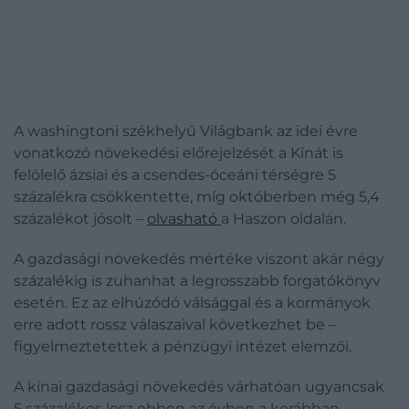
A washingtoni székhelyű Világbank az idei évre
vonatkozó növekedési előrejelzését a Kínát is
felölelő ázsiai és a csendes-óceáni térségre 5
százalékra csökkentette, míg októberben még 5,4
százalékot jósolt –
olvasható
a Haszon oldalán.
A gazdasági növekedés mértéke viszont akár négy
százalékig is zuhanhat a legrosszabb forgatókönyv
esetén. Ez az elhúzódó válsággal és a kormányok
erre adott rossz válaszaival következhet be –
figyelmeztetettek a pénzügyi intézet elemzői.
A kínai gazdasági növekedés várhatóan ugyancsak
5 százalékos lesz ebben az évben a korábban