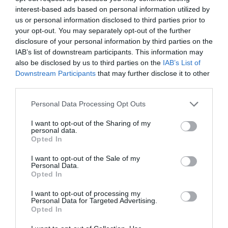
üzemanyagárak, fokozódik a
interest-based ads based on personal information utilized by
pénzügyi instabilitás, és
us or personal information disclosed to third parties prior to
bizalomvesztést okoz
your opt-out. You may separately opt-out of the further
disclosure of your personal information by third parties on the
világszerte
IAB’s list of downstream participants. This information may
also be disclosed by us to third parties on the
IAB’s List of
Downstream Participants
that may further disclose it to other
third parties.
– mondta Matteo.
Please note that this website/app uses one or more Google
Personal Data Processing Opt Outs
Matteo szerint a háború okozta problémák azért is
services and may gather and store information including but
jelentkezhetnek súlyosabban, mert a térségben
not limited to your visit or usage behaviour. You may click to
I want to opt-out of the Sharing of my
personal data.
grant or deny consent to Google and its third-party tags to
még mindig a járvány hatásaival küzdenek, ami már
Opted In
use your data for below specified purposes in below Google
eleve strukturális lassulást okozott Kínában – a
consent section.
I want to opt-out of the Sale of my
felpörgő infláció pedig gyorsíthatja az amerikai
Personal Data.
monetáris szigorítást.
Opted In
I want to opt-out of processing my
A fegyveres konfliktus következményei az ázsiai és
Personal Data for Targeted Advertising.
a csendes-óceáni térség egyes országaiban a
Opted In
kitettségtől és az ellentartástól függően eltérőek