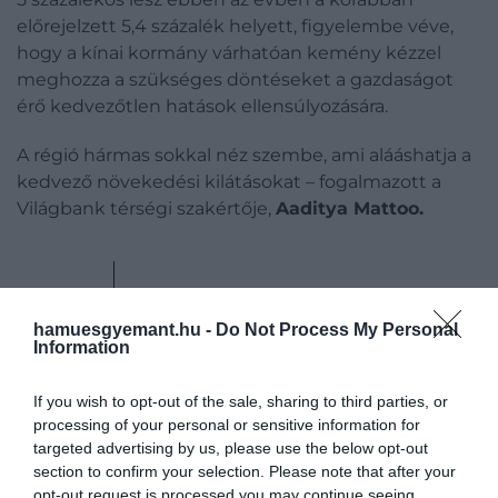
előrejelzett 5,4 százalék helyett, figyelembe véve,
hogy a kínai kormány várhatóan kemény kézzel
meghozza a szükséges döntéseket a gazdaságot
érő kedvezőtlen hatások ellensúlyozására.
A régió hármas sokkal néz szembe, ami alááshatja a
kedvező növekedési kilátásokat – fogalmazott a
Világbank térségi szakértője,
Aaditya Mattoo.
Az Ukrajna elleni háború
hamuesgyemant.hu -
Do Not Process My Personal
jelenti a legnagyobb
Information
kockázatot a térség
gazdasági növekedésére.
If you wish to opt-out of the sale, sharing to third parties, or
processing of your personal or sensitive information for
Hatására emelkednek az
targeted advertising by us, please use the below opt-out
élelmiszer- és
section to confirm your selection. Please note that after your
opt-out request is processed you may continue seeing