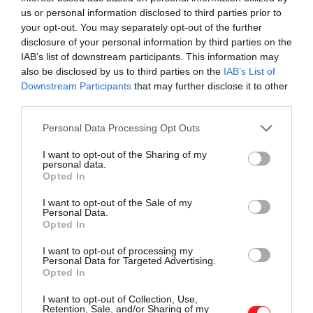
us or personal information disclosed to third parties prior to
szeretnénk fotózni, ez a csodálatos tükör nélküli
your opt-out. You may separately opt-out of the further
fényképezőgép a legjobb választás. Időjárásálló objekt
disclosure of your personal information by third parties on the
is jár hozzá, amely a nagy látószögtől a közepes
IAB’s list of downstream participants. This information may
telefotóig terjed. Az elődjénél könnyebb, ergonomiku
also be disclosed by us to third parties on the
IAB’s List of
modell, amelynek a testbe épített képstabilizáló
Downstream Participants
that may further disclose it to other
rendszere megfelelően minimalizálja a rázkódást. Kivá
third parties.
képeket készít, hihetetlen részletességgel és a
Please note that this website/app uses one or more Google
Personal Data Processing Opt Outs
versenytársainál kisebb zajjal.
services and may gather and store information including but
not limited to your visit or usage behaviour. You may click to
I want to opt-out of the Sharing of my
Típus: Kompakt;
personal data.
grant or deny consent to Google and its third-party tags to
Opted In
Méret: 36,5 x 7 x 25 centiméter (kibontva);
use your data for below specified purposes in below Google
Súly: 250 gramm;
consent section.
I want to opt-out of the Sale of my
Érzékelő: APS-C CMOS, 40,2 megapixel;
Personal Data.
Opted In
Objektív: 16-80 milliméteres, f/4-22-es objektív;
Kijelző: 7,5 centiméteres, érintőképernyős LCD
I want to opt-out of processing my
Personal Data for Targeted Advertising.
kijelző, 1840k képpont;
Opted In
Ár: ~ 690 ezer HUF
I want to opt-out of Collection, Use,
Retention, Sale, and/or Sharing of my