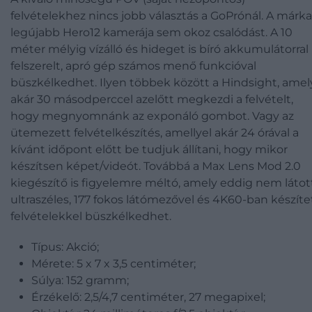
felvételekhez nincs jobb választás a GoPrónál. A márka
legújabb Hero12 kamerája sem okoz csalódást. A 10
méter mélyig vízálló és hideget is bíró akkumulátorral
felszerelt, apró gép számos menő funkcióval
büszkélkedhet. Ilyen többek között a Hindsight, amel
akár 30 másodperccel azelőtt megkezdi a felvételt,
hogy megnyomnánk az exponáló gombot. Vagy az
ütemezett felvételkészítés, amellyel akár 24 órával a
kívánt időpont előtt be tudjuk állítani, hogy mikor
készítsen képet/videót. Továbbá a Max Lens Mod 2.0
kiegészítő is figyelemre méltó, amely eddig nem látot
ultraszéles, 177 fokos látómezővel és 4K60-ban készíte
felvételekkel büszkélkedhet.
Típus: Akció;
Mérete: 5 x 7 x 3,5 centiméter;
Súlya: 152 gramm;
Érzékelő: 2,5/4,7 centiméter, 27 megapixel;