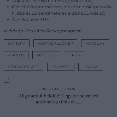
Objektív: 24 milliméteres f/2,5 objektív;
Kijelző: 6,8 centiméteres hátsó érintőképernyős
kijelző és 3,5 centiméteres elülső LCD-kijelző;
Ár: ~ 190 ezer HUF
Nyitókép: Fotó: Kim Becker/Unsplash
KAMERA
FÉNYKÉPEZŐGÉP
FOTÓZÁS
AJÁNLÓ
MINŐSÉG
TÍPUS
FÉNYKÉPÉSZET
FÉNYKÉP
UTAZÁS
PÉNZ
TÁRGY
2026. JÚLIUS 8. ● PÉNZ
DeltaTrace: így válik érthetővé a Forma-1
2026. JÚLIUS 18. ● PÉNZ
Alig maradt belőlük: 3 egykor népszerű
autómárka tűnik el a…