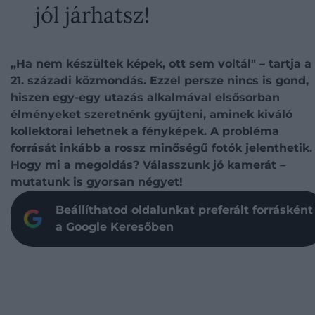
jól járhatsz!
„Ha nem készültek képek, ott sem voltál" – tartja a
21. századi közmondás. Ezzel persze nincs is gond,
hiszen egy-egy utazás alkalmával elsősorban
élményeket szeretnénk gyűjteni, aminek kiváló
kollektorai lehetnek a fényképek. A probléma
forrását inkább a rossz minőségű fotók jelenthetik.
Hogy mi a megoldás? Válasszunk jó kamerát –
mutatunk is gyorsan négyet!
Beállíthatod oldalunkat preferált forrásként
a Google Keresőben