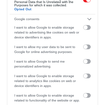
A legjobb fényképezőgép éjszakai
Personal Data that Is Unrelated with the
Purposes for which it was collected.
fotózáshoz: Pentax K-70
Opted Out
Google consents
I want to allow Google to enable storage
related to advertising like cookies on web or
device identifiers in apps.
I want to allow my user data to be sent to
Google for online advertising purposes.
I want to allow Google to send me
personalized advertising.
I want to allow Google to enable storage
related to analytics like cookies on web or
device identifiers in apps.
I want to allow Google to enable storage
Egy utazás során sokszor éjszakába nyúlóan járjuk a
related to functionality of the website or app.
kilométereket és a látványosságokat. Ez a kamera a