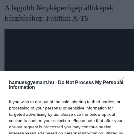
​A legjobb fényképezőgép állóképek
készítéséhez: Fujifilm X-T5
hamuesgyemant.hu -
Do Not Process My Personal
Information
If you wish to opt-out of the sale, sharing to third parties, or
processing of your personal or sensitive information for
targeted advertising by us, please use the below opt-out
section to confirm your selection. Please note that after your
opt-out request is processed you may continue seeing
Akár portrékat, vadvilágot vagy utcaképeket
interest-based ads based on personal information utilized by