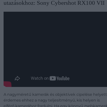
utazásokhoz: Sony Cybershot RX100 VII
A nagyméretű kamerák és objektívek cipelése helyett
érdemes ehhez a nagy teljesítményű, kis helyen is
elférő kamerához fordulni. Ha egy könnyű zsebkamerá