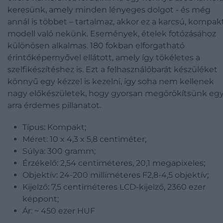
keresünk, amely minden lényeges dolgot - és még
annál is többet – tartalmaz, akkor ez a karcsú, kompak
modell való nekünk. Események, ételek fotózásához
különösen alkalmas. 180 fokban elforgatható
érintőképernyővel ellátott, amely így tökéletes a
szelfikészítéshez is. Ezt a felhasználóbarát készüléket
könnyű egy kézzel is kezelni, így soha nem kellenek
nagy előkészületek, hogy gyorsan megörökítsünk eg
arra érdemes pillanatot.
Típus: Kompakt;
Méret: 10 x 4,3 x 5,8 centiméter;
Súlya: 300 gramm;
Érzékelő: 2,54 centiméteres, 20,1 megapixeles;
Objektív: 24-200 milliméteres F2,8-4,5 objektív;
Kijelző: 7,5 centiméteres LCD-kijelző, 2360 ezer
képpont;
Ár: ~ 450 ezer HUF