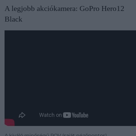
​A legjobb akciókamera: GoPro Hero12
Black
A kiváló minőségű POV (saját nézőpontos)