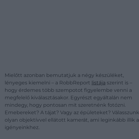
Mielőtt azonban bemutatjuk a négy készüléket,
lényeges kiemelni – a RobbReport
listája
szerint is –
hogy érdemes több szempotot figyelembe venni a
megfelelő kiválasztásakor. Egyrészt egyáltalán nem
mindegy, hogy pontosan mit szeretnénk fotózni.
Emebereket? A tájat? Vagy az épületeket? Válasszun
olyan objektívvel ellátott kamerát, ami leginkább illik 
igényeinkhez.