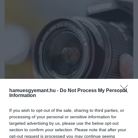
hamuesgyemant.hu -
Do Not Process My Personal
Information
If you wish to opt-out of the sale, sharing to third parties, or
2025. DECEMBER 11. ● HAMU ÉS GYÉMÁNT
processing of your personal or sensitive information for
5 pénztárcabarát digitális
targeted advertising by us, please use the below opt-out
A pillanat erejét megörökíteni hatalmas
section to confirm your selection. Please note that after your
fényképezőgép, ami remek
élményt nyújt sokunk számára. Ehhez
opt-out request is processed you may continue seeing