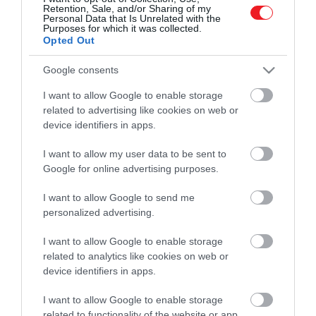
Retention, Sale, and/or Sharing of my
Personal Data that Is Unrelated with the
Művelődj, szórakozz, kíváncsiskodj, kóstolgass
Purposes for which it was collected.
Opted Out
és ismerd meg a Hamu és Gyémánt világát!
Google consents
I want to allow Google to enable storage
related to advertising like cookies on web or
ROVATOK
device identifiers in apps.
Kultúra
I want to allow my user data to be sent to
Google for online advertising purposes.
Tudomány
I want to allow Google to send me
Utazás
personalized advertising.
Pénz
I want to allow Google to enable storage
related to analytics like cookies on web or
Gasztronómia
device identifiers in apps.
Magazin
I want to allow Google to enable storage
related to functionality of the website or app.