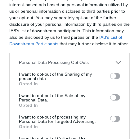
interest-based ads based on personal information utilized by
azonban egy minden helyzethez
ajándék…
us or personal information disclosed to third parties prior to
alkalmazkodó eszközre is szükségünk
your opt-out. You may separately opt-out of the further
HAMU ÉS GYÉMÁNT
van. Ebből az apropóból összegyűjtöttünk
disclosure of your personal information by third parties on the
öt olyan készüléket, amelyek amellett,
IAB’s list of downstream participants. This information may
hogy baráti áron kaphatók, remek…
also be disclosed by us to third parties on the
IAB’s List of
Downstream Participants
that may further disclose it to other
third parties.
Please note that this website/app uses one or more Google
Personal Data Processing Opt Outs
services and may gather and store information including but
not limited to your visit or usage behaviour. You may click to
I want to opt-out of the Sharing of my
personal data.
grant or deny consent to Google and its third-party tags to
Opted In
use your data for below specified purposes in below Google
consent section.
I want to opt-out of the Sale of my
Personal Data.
Opted In
I want to opt-out of processing my
Personal Data for Targeted Advertising.
Opted In
I want to opt-out of Collection, Use,