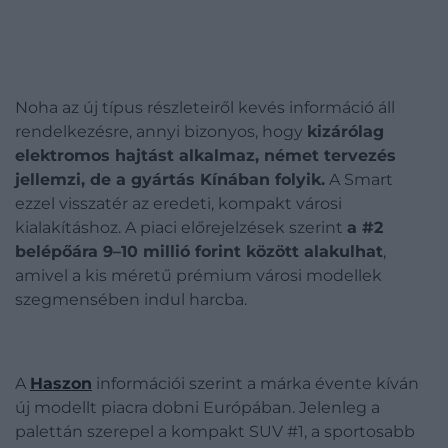
Noha az új típus részleteiről kevés információ áll
rendelkezésre, annyi bizonyos, hogy
kizárólag
elektromos hajtást alkalmaz, német tervezés
jellemzi, de a gyártás Kínában folyik.
A Smart
ezzel visszatér az eredeti, kompakt városi
kialakításhoz. A piaci előrejelzések szerint
a #2
belépőára 9–10 millió forint között alakulhat
,
amivel a kis méretű prémium városi modellek
szegmensében indul harcba.
A
Haszon
információi szerint a márka évente kíván
új modellt piacra dobni Európában. Jelenleg a
palettán szerepel a kompakt SUV #1, a sportosabb