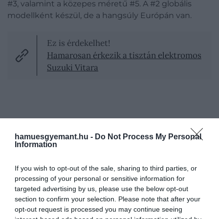
#3, valamint a közepes méretű #5. A #2 globális
modellként készül, de a hangsúly Európán van.
Ez is érdekelhet!
Hamarosan érkezik a tisztán elektromos
Suzuki Vitara
hamuesgyemant.hu -
Do Not Process My Personal
Information
If you wish to opt-out of the sale, sharing to third parties, or
processing of your personal or sensitive information for
targeted advertising by us, please use the below opt-out
section to confirm your selection. Please note that after your
A tervek szerint a #2
2026 végére kerül az európai
opt-out request is processed you may continue seeing