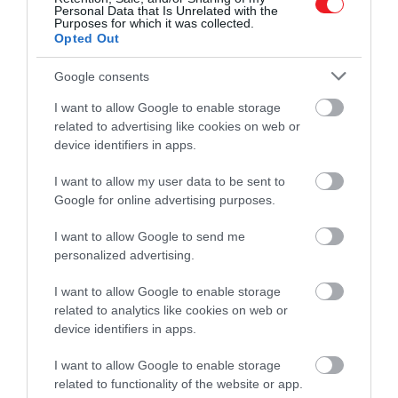
Még több hír!
Personal Data that Is Unrelated with the
Purposes for which it was collected.
Átlagosan 16 százalékkal csökkentek a
Opted Out
használt elektromos autók árai – de van
kivétel is
Google consents
I want to allow Google to enable storage
A műszaki adatok is figyelemre méltóak: akár 400
related to advertising like cookies on web or
kW teljesítménnyel tölthető, aminek
köszönhetően
device identifiers in apps.
mindössze 18 perc elegendő ahhoz, hogy az
I want to allow my user data to be sent to
akkumulátor 10 százalékról 80 százalékig
Google for online advertising purposes.
feltöltődjön
. Az autó a fejlett vezetéstámogató
rendszerek mellett hangvezérléssel működő
I want to allow Google to send me
funkciókat, mesterséges intelligencián alapuló
personalized advertising.
asszisztenst, tágas és kényelmes belsőt, valamint
256 színben állítható hangulatvilágítást kínál. A
I want to allow Google to enable storage
related to analytics like cookies on web or
modell nagy csomagterével és prémium
device identifiers in apps.
szolgáltatásaival a Smart új korszakát jelképezi.
I want to allow Google to enable storage
related to functionality of the website or app.
Olvasd el ezt is!