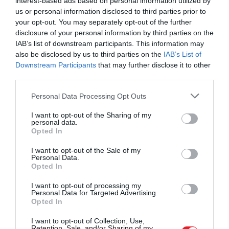
és kínai kereskedésekbe
, az Egyesült Államokban
interest-based ads based on personal information utilized by
us or personal information disclosed to third parties prior to
azonban egyelőre nem lesz elérhető. A modell a
your opt-out. You may separately opt-out of the further
Volkswagen ID.1 és az új generációs Renault Twingo
disclosure of your personal information by third parties on the
kihívójaként lép majd színre.
IAB’s list of downstream participants. This information may
also be disclosed by us to third parties on the
IAB’s List of
Downstream Participants
that may further disclose it to other
third parties.
A Smart története egészen 1994-ig nyúlik vissza,
amikor a Mercedes-Benz a Swatch óragyártóval
Please note that this website/app uses one or more Google
Personal Data Processing Opt Outs
közösen indította el a projektet. A Swatch hamar
services and may gather and store information including but
not limited to your visit or usage behaviour. You may click to
I want to opt-out of the Sharing of my
kiszállt, így 1998-ra, mire a ForTwo első szériája piacra
personal data.
grant or deny consent to Google and its third-party tags to
került
, a márka már teljes egészében a Mercedes
Opted In
use your data for below specified purposes in below Google
kezébe került.
Közben a kínálat felső
consent section.
I want to opt-out of the Sale of my
szegmensében is bővülés történt: t
avasszal
Personal Data.
megjelent a Smart #5
, a vállalat első közepes
Opted In
méretű SUV-ja. Ez a modell a prémium kategóriát
I want to opt-out of processing my
célozza, modern formavilággal, hosszú hatótávval és
Personal Data for Targeted Advertising.
Opted In
számos technológiai újítással.
I want to opt-out of Collection, Use,
Retention, Sale, and/or Sharing of my