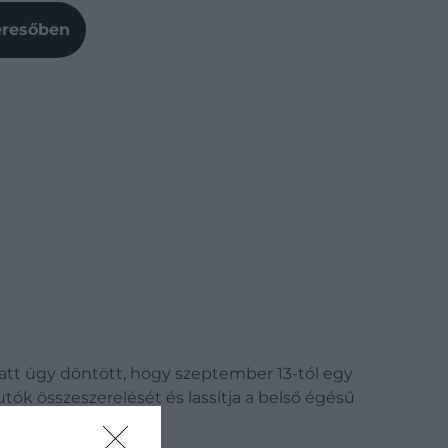
Keresőben
att úgy döntött, hogy szeptember 13-tól egy
tók összeszerelését és lassítja a belső égésű