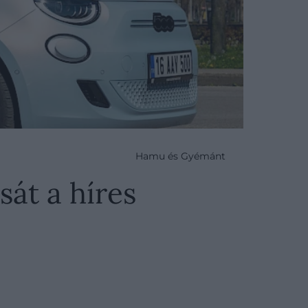
Hamu és Gyémánt
sát a híres