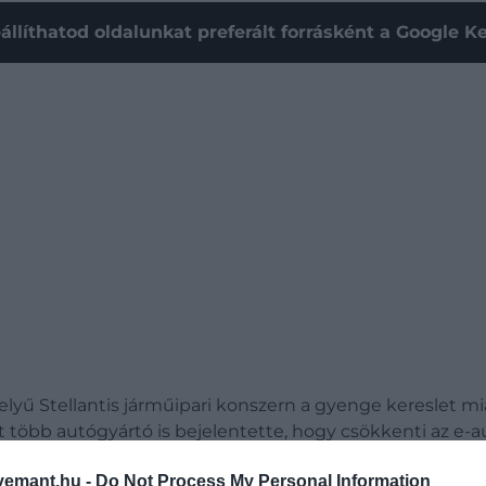
állíthatod oldalunkat preferált forrásként a Google 
yű Stellantis járműipari konszern a gyenge kereslet mi
t több autógyártó is bejelentette, hogy csökkenti az e-au
emant.hu -
Do Not Process My Personal Information