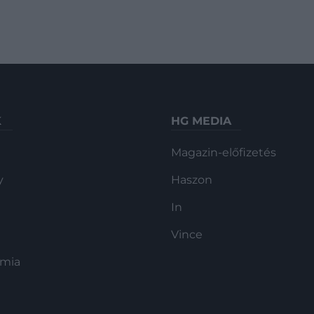
K
HG MEDIA
Magazin-előfizetés
y
Haszon
In
Vince
ómia