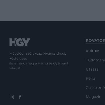
ROVATO
Kultúra
Művelődj, szórakozz, kíváncsiskodj,
kóstolgass
Tudomán
és ismerd meg a Hamu és Gyémánt
világát!
Utazás
Pénz
Gasztron
Magazin