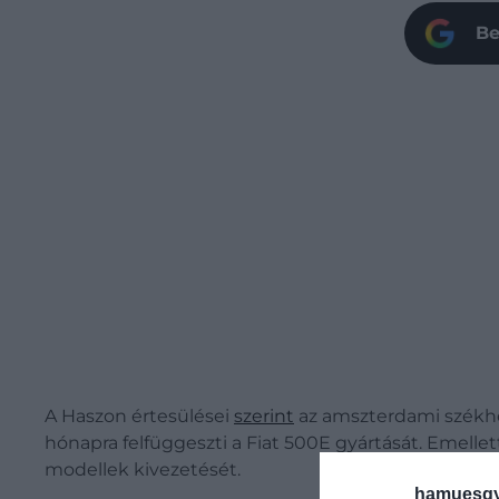
Be
A Haszon értesülései
szerint
az amszterdami székhel
hónapra felfüggeszti a Fiat 500E gyártását. Emellet
modellek kivezetését.
hamuesgy