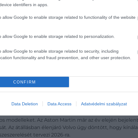
evice identifiers in apps.
o allow Google to enable storage related to functionality of the website
o allow Google to enable storage related to personalization.
o allow Google to enable storage related to security, including
cation functionality and fraud prevention, and other user protection.
CONFIRM
Data Deletion
Data Access
Adatvédelmi szabályzat
okban függesztették fel a villanyautó-gyártási kapacitá
 modelleket. Az Aston Martin már az év elején bejelente
Az átállásban élenjáró Volvo úgy döntött, hogy kínálata
zeszerelését tervezi 2026-ra.