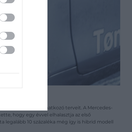
sának bővítésére vonatkozó terveit. A Mercedes-
tte, hogy egy évvel elhalasztja az első
 legalább 10 százaléka még így is hibrid modell