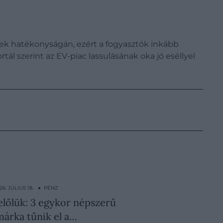
llek hatékonyságán, ezért a fogyasztók inkább
rtál szerint az EV-piac lassulásának oka jó eséllyel
26. JÚLIUS 18. ● PÉNZ
előlük: 3 egykor népszerű
árka tűnik el a…