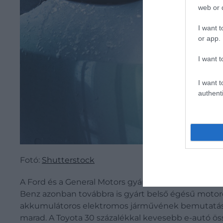
web or d
I want t
or app.
I want t
I want t
authenti
Fotó:
Shutterstock
A Ford és a General Motors gyártók az elmúlt hónap
Benz azonban továbbra is gyárt belső égésű motoros
akkumulátoros elektromos járművének bemutatását. 
marad. A Toyota 30 százalékkal kevesebb e-autó öss