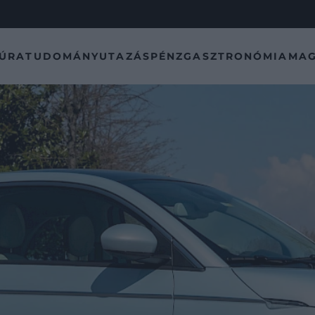
TÚRA
TUDOMÁNY
UTAZÁS
PÉNZ
GASZTRONÓMIA
MAG