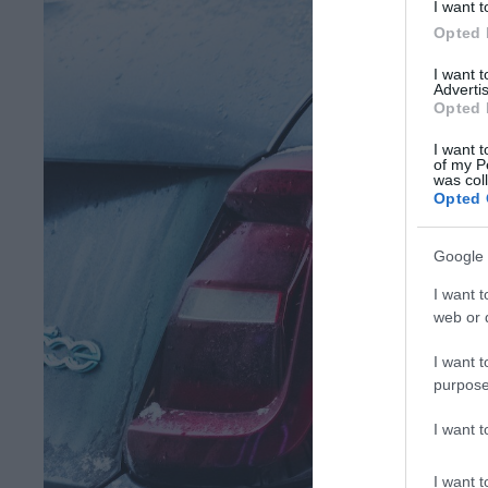
I want t
Opted 
I want 
Advertis
Opted 
I want t
of my P
was col
Opted 
Google 
I want t
web or d
I want t
purpose
I want 
I want t