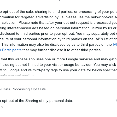
rtottak, míg 2023-ban ugyanebben az időszakban 52 000-e
termeléssel zárhatják, ami messze elmarad a gyár élet
to opt-out of the sale, sharing to third parties, or processing of your per
formation for targeted advertising by us, please use the below opt-out s
r selection. Please note that after your opt-out request is processed y
eing interest-based ads based on personal information utilized by us or
disclosed to third parties prior to your opt-out. You may separately opt-
li, az autónk tárolja, a háztartásunk felhasználja az en
losure of your personal information by third parties on the IAB’s list of
. This information may also be disclosed by us to third parties on the
IA
Participants
that may further disclose it to other third parties.
 that this website/app uses one or more Google services and may gath
meneti megoldás. Hazánkban az autótípus bruttó 10,9 mil
including but not limited to your visit or usage behaviour. You may click 
 to Google and its third-party tags to use your data for below specifi
ogle consent section.
l Data Processing Opt Outs
o opt-out of the Sharing of my personal data.
In