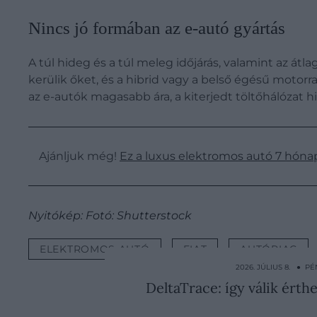
Nincs jó formában az e-autó gyártás
A túl hideg és a túl meleg időjárás, valamint az á
kerülik őket, és a hibrid vagy a belső égésű motorral
az e-autók magasabb ára, a kiterjedt töltőhálózat 
Ajánljuk még!
Ez a luxus elektromos autó 7 hónapi
Nyitókép: Fotó: Shutterstock
ELEKTROMOS AUTÓ
FIAT
AUTÓPIAC
2026. JÚLIUS 8. ● P
DeltaTrace: így válik érth