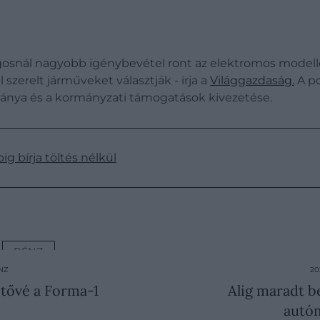
tlagosnál nagyobb igénybevétel ront az elektromos mode
 szerelt járműveket választják - írja a
Világgazdaság.
A po
hiánya és a kormányzati támogatások kivezetése.
g bírja töltés nélkül
PÉNZ
ÉNZ
20
etővé a Forma-1
Alig maradt b
autóm