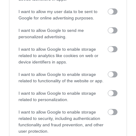
gépeket bármikor egyszerűen magaddal viheted,
I want to allow my user data to be sent to
az új otthonodban pedig azonnal, bonyolult
Google for online advertising purposes.
beépítési folyamatok nélkül használatba is veheted
őket.
I want to allow Google to send me
personalized advertising.
A választás megkönnyítéséhez érdemes
I want to allow Google to enable storage
összevetni a két kategória legfőbb jellemzőit:
related to analytics like cookies on web or
device identifiers in apps.
Rugalmasság és mozgathatóság:
A
szabadonálló gépek bármikor áthelyezhetőek
I want to allow Google to enable storage
vagy lecserélhetőek anélkül, hogy a teljes
related to functionality of the website or app.
konyhabútort módosítani kellene. A beépített
gépek fix helyre kerülnek, cseréjük esetén
I want to allow Google to enable storage
pedig figyelni kell a méretpontosságra.
related to personalization.
Beüzemelés:
Amíg a szabadonálló gépek
I want to allow Google to enable storage
esetében egy hálózati csatlakozó, és adott
related to security, including authentication
esetben a vízkiállás is elegendő a
functionality and fraud prevention, and other
használatbavételhez, addig a beépíthető
user protection.
modellek precíz asztalos munkát és gyakran