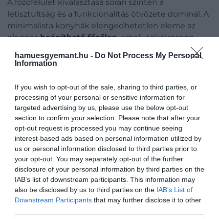
A főzőfelület kiválasztása során szintén a
letisztultság és a funkcionalitás ötvözete dominál. A
minimalista konyhák elengedhetetlen eleme az
elegáns
beépíthető főzőlap
, amely tökéletesen
belesimul a munkapultba, és a takarítást is
hamuesgyemant.hu -
Do Not Process My Personal
megkönnyíti. Mivel nincsenek peremek, egyetlen
Information
mozdulattal letörölheted a pultot anélkül, hogy a
morzsák felhalmozódnának az illesztési
If you wish to opt-out of the sale, sharing to third parties, or
hézagokban. Akár indukciós, akár gázüzemű
processing of your personal or sensitive information for
megoldást választasz, a munkalapba süllyesztett
targeted advertising by us, please use the below opt-out
section to confirm your selection. Please note that after your
kivitel professzionális és modern hatást kelt,
opt-out request is processed you may continue seeing
miközben több szabad munkafelületet hagy a
interest-based ads based on personal information utilized by
konyhai előkészületekhez.
us or personal information disclosed to third parties prior to
your opt-out. You may separately opt-out of the further
disclosure of your personal information by third parties on the
IAB’s list of downstream participants. This information may
also be disclosed by us to third parties on the
IAB’s List of
Downstream Participants
that may further disclose it to other
third parties.