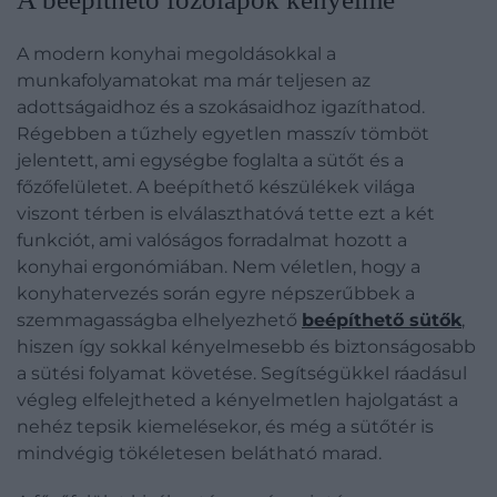
A modern konyhai megoldásokkal a
munkafolyamatokat ma már teljesen az
adottságaidhoz és a szokásaidhoz igazíthatod.
Régebben a tűzhely egyetlen masszív tömböt
jelentett, ami egységbe foglalta a sütőt és a
főzőfelületet. A beépíthető készülékek világa
viszont térben is elválaszthatóvá tette ezt a két
funkciót, ami valóságos forradalmat hozott a
konyhai ergonómiában. Nem véletlen, hogy a
konyhatervezés során egyre népszerűbbek a
szemmagasságba elhelyezhető
beépíthető sütők
,
hiszen így sokkal kényelmesebb és biztonságosabb
a sütési folyamat követése. Segítségükkel ráadásul
végleg elfelejtheted a kényelmetlen hajolgatást a
nehéz tepsik kiemelésekor, és még a sütőtér is
mindvégig tökéletesen belátható marad.