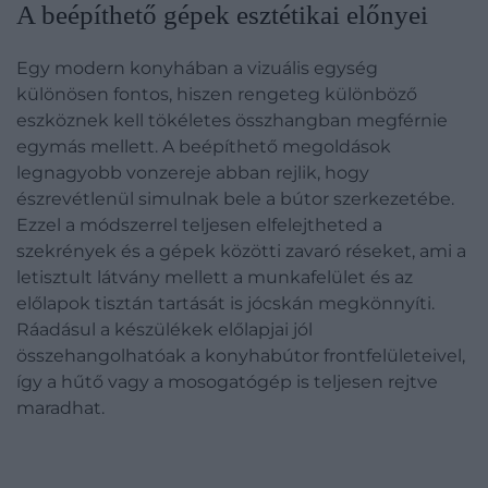
A beépíthető gépek esztétikai előnyei
Egy modern konyhában a vizuális egység
különösen fontos, hiszen rengeteg különböző
eszköznek kell tökéletes összhangban megférnie
egymás mellett. A beépíthető megoldások
legnagyobb vonzereje abban rejlik, hogy
észrevétlenül simulnak bele a bútor szerkezetébe.
Ezzel a módszerrel teljesen elfelejtheted a
szekrények és a gépek közötti zavaró réseket, ami a
letisztult látvány mellett a munkafelület és az
előlapok tisztán tartását is jócskán megkönnyíti.
Ráadásul a készülékek előlapjai jól
összehangolhatóak a konyhabútor frontfelületeivel,
így a hűtő vagy a mosogatógép is teljesen rejtve
maradhat.