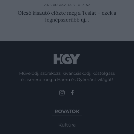
DeltaTrace: így válik érthetővé a Forma-1
2026. AUGUSZTUS 3. ● PÉNZ
Olcsó kisautó előzte meg a Teslát – ezek a
legnépszerűbb új…
Művelődj, szórakozz, kíváncsiskodj, kóstolgass
és ismerd meg a Hamu és Gyémánt világát!
ROVATOK
Kultúra