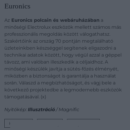
Euronics
Az
Euronics polcain és webáruházában
a
minőségi Electrolux eszközök mellett számos más
professzionális megoldás között válogathatsz.
Szakértőink az ország 70 pontján megtalálható
üzleteinkben készséggel segítenek eligazodni a
technikai adatok között, hogy végül azzal a géppel
távozz, ami valóban illeszkedik a céljaidhoz. A
minőségi készülék javítja a sütés-főzés élményét,
miközben a biztonságot is garantálja a használat
során. Válaszd a megbízhatóságot, és vágj bele a
következő projektedbe a legmodernebb eszközök
támogatásával. (x)
Nyitókép:
Illusztráció
/ Magnific
KONYHA
BÚTOR
FELÚJÍTÁS
2026. JÚLIUS 8. ● PÉNZ