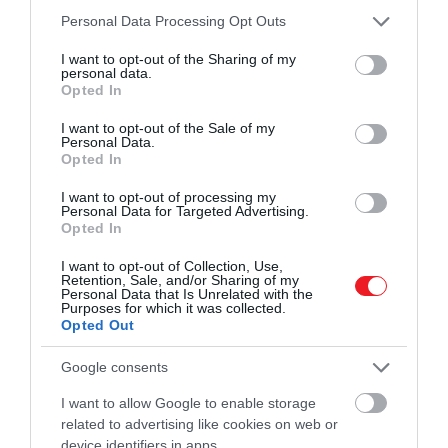
Please note that this website/app uses one or more Google
Personal Data Processing Opt Outs
services and may gather and store information including but
not limited to your visit or usage behaviour. You may click to
I want to opt-out of the Sharing of my
personal data.
grant or deny consent to Google and its third-party tags to
Opted In
use your data for below specified purposes in below Google
consent section.
I want to opt-out of the Sale of my
Personal Data.
Opted In
Fotó:
Magnific
I want to opt-out of processing my
Personal Data for Targeted Advertising.
Opted In
Milyen esetben érdemes szabadonálló
I want to opt-out of Collection, Use,
gépet választani?
Retention, Sale, and/or Sharing of my
Personal Data that Is Unrelated with the
Purposes for which it was collected.
Opted Out
Bár a beépíthető gépek rendkívül vonzóak, a
szabadonálló készülékeknek is megvannak a
Google consents
maguk vitathatatlan előnyei. Ezek a berendezések
páratlan rugalmasságot biztosítanak a
I want to allow Google to enable storage
mindennapokban: ha albérletben élsz, vagy a
related to advertising like cookies on web or
device identifiers in apps.
közeljövőben költözést tervezel, a szabadonálló