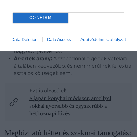
speciális szellőzési megoldások kialakítását
igénylik.
CONFIRM
Szervizelhetőség:
Egy szabadonálló gép
minden oldala könnyebben hozzáférhető a
szerelők számára, míg a beépített modelleket
Data Deletion
Data Access
Adatvédelmi szabályzat
gyakran ki kell emelni a szekrényvázból egy
nagyobb javításhoz.
Ár-érték arány:
A szabadonálló gépek vételára
általában kedvezőbb, és nem merülnek fel extra
asztalos költségek sem.
Ezt is olvasd el!
A japán konyhai módszer, amellyel
sokkal gyorsabb és egyszerűbb a
hétköznapi főzés
Megbízható háttér és szakmai támogatás: