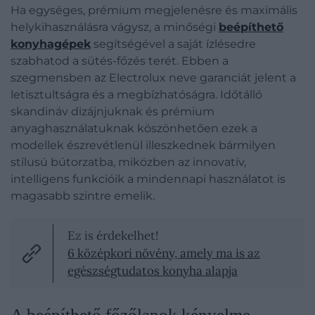
Ha egységes, prémium megjelenésre és maximális
helykihasználásra vágysz, a minőségi
beépíthető
konyhagépek
segítségével a saját ízlésedre
szabhatod a sütés-főzés terét. Ebben a
szegmensben az Electrolux neve garanciát jelent a
letisztultságra és a megbízhatóságra. Időtálló
skandináv dizájnjuknak és prémium
anyaghasználatuknak köszönhetően ezek a
modellek észrevétlenül illeszkednek bármilyen
stílusú bútorzatba, miközben az innovatív,
intelligens funkcióik a mindennapi használatot is
magasabb szintre emelik.
Ez is érdekelhet!
6 középkori növény, amely ma is az
egészségtudatos konyha alapja
A beépíthető főzőlapok kényelme