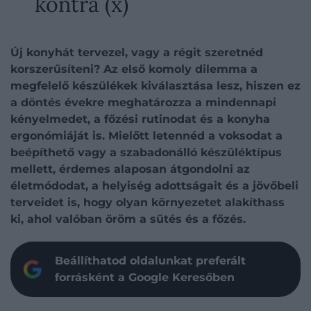
kontra (x)
Új konyhát tervezel, vagy a régit szeretnéd
korszerűsíteni? Az első komoly dilemma a
megfelelő készülékek kiválasztása lesz, hiszen ez
a döntés évekre meghatározza a mindennapi
kényelmedet, a főzési rutinodat és a konyha
ergonómiáját is. Mielőtt letennéd a voksodat a
beépíthető vagy a szabadonálló készüléktípus
mellett, érdemes alaposan átgondolni az
életmódodat, a helyiség adottságait és a jövőbeli
terveidet is, hogy olyan környezetet alakíthass
ki, ahol valóban öröm a sütés és a főzés.
Beállíthatod oldalunkat preferált
forrásként a Google Keresőben