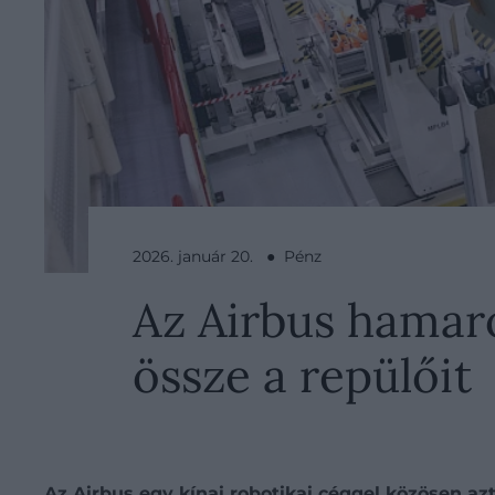
2026. január 20. ● Pénz
Az Airbus hamar
össze a repülőit
Az Airbus egy kínai robotikai céggel közösen a