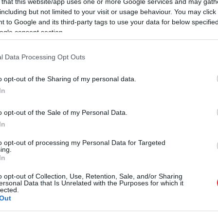
letek közé tartozik
: nagy pontosságot, szigorú biztons
 that this website/app uses one or more Google services and may gath
including but not limited to your visit or usage behaviour. You may click 
 ezért különösen értékes visszajelzés, ha egy ilyen kör
 to Google and its third-party tags to use your data for below specifi
 A cél az, hogy a humanoid robotok ismétlődő vagy fizik
ogle consent section.
yártósoron – írja az
Interesting Engineering
.
l Data Processing Opt Outs
o opt-out of the Sharing of my personal data.
In
 labdával ez a robotkutya, mint egy igazi
o opt-out of the Sale of my Personal Data.
In
a be
, kifejezetten ipari használatra. A leírás szerint körü
ert kapott, amely segíti a környezet érzékelését és az 
to opt-out of processing my Personal Data for Targeted
ing.
In
o opt-out of Collection, Use, Retention, Sale, and/or Sharing
 terheket képes mozgatni
, és egy saját fejlesztésű, C
ersonal Data that Is Unrelated with the Purposes for which it
lected.
-platform többek között a mozgások összehangolásában, a
Out
repet. A modell egyik kiemelt funkciója az
autonóm akk
 hosszú töltési megszakítások nélkül is üzemeltethető. 