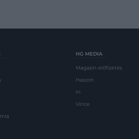
K
HG MEDIA
Magazin-előfizetés
y
Haszon
In
Vince
ómia