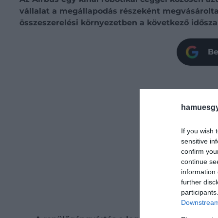
vállalat a megállapodás részeként megvásárolta
összeszerelési környezetben a következő idősza
Be
hamuesgy
If you wish 
sensitive in
confirm you
continue se
information 
further disc
participants
Downstream 