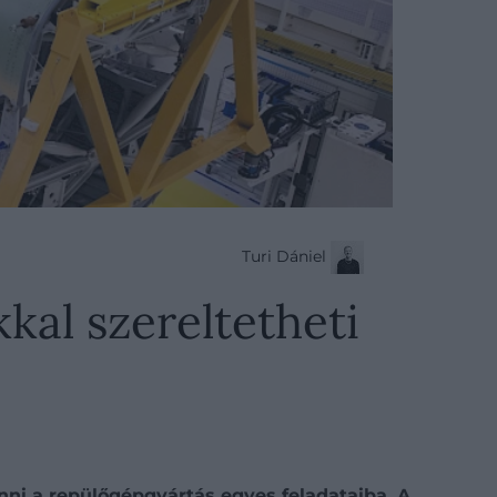
Turi Dániel
al szereltetheti
nni a repülőgépgyártás egyes feladataiba. A