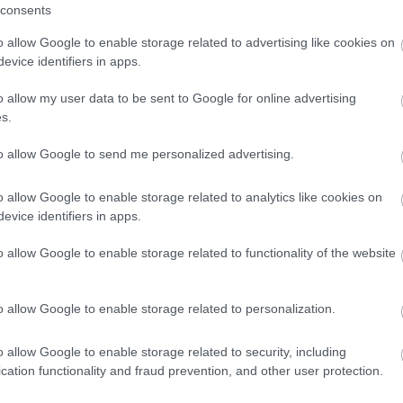
consents
előnyként, ahol a termelés sokszor megállás nélkül zajli
o allow Google to enable storage related to advertising like cookies on
evice identifiers in apps.
o allow my user data to be sent to Google for online advertising
s.
to allow Google to send me personalized advertising.
o allow Google to enable storage related to analytics like cookies on
evice identifiers in apps.
o allow Google to enable storage related to functionality of the website
an is bevezették:
autógyártásban és elektronikai gyártá
elez: a forrás szerint december 26-ig ezer darabot gyártot
eklődés a humanoid robotok iránt.
o allow Google to enable storage related to personalization.
o allow Google to enable storage related to security, including
cation functionality and fraud prevention, and other user protection.
elit ez a kínai humanoid robot – videó!