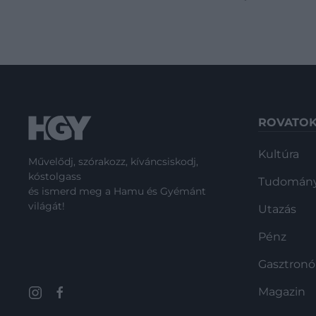
ROVATO
Kultúra
Művelődj, szórakozz, kíváncsiskodj,
kóstolgass
Tudomán
és ismerd meg a Hamu és Gyémánt
világát!
Utazás
Pénz
Gasztron
Magazin