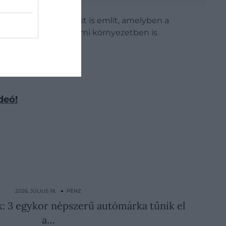
kötött együttműködést is említ, amelyben a
arágban, többféle üzemi környezetben is
deó!
2026. JÚLIUS 18. ● PÉNZ
k: 3 egykor népszerű autómárka tűnik el
a…