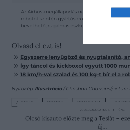
Az Airbus-megállapodás nem egyedülálló lépés. 
robotot szintén gyártósoron tesztelik. A robot
bevethető, rugalmas eszközként pozicionálja.
Olvasd el ezt is!
Egyszerre lenyűgöző és nyugtalanító, ami
Így táncol és kickboxol együtt 1000 munk
18 km/h-val szalad és 100 kg-t bír el a 
Nyitókép:
Illusztráció
/ Christian Charisius/picture
AIRBUS
ROBOT
ROBOTIKA
SZERE
2026. AUGUSZTUS 3. ● PÉNZ
Olcsó kisautó előzte meg a Teslát – ez
új…