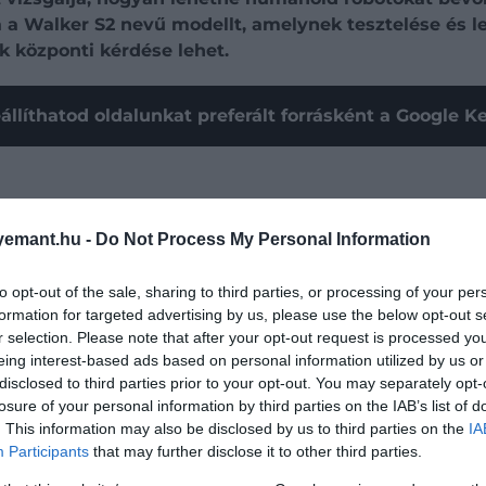
 a Walker S2 nevű modellt, amelynek tesztelése és 
k központi kérdése lehet.
állíthatod oldalunkat preferált forrásként a Google 
emant.hu -
Do Not Process My Personal Information
to opt-out of the sale, sharing to third parties, or processing of your per
formation for targeted advertising by us, please use the below opt-out s
r selection. Please note that after your opt-out request is processed y
eing interest-based ads based on personal information utilized by us or
disclosed to third parties prior to your opt-out. You may separately opt-
losure of your personal information by third parties on the IAB’s list of
. This information may also be disclosed by us to third parties on the
IA
Participants
that may further disclose it to other third parties.