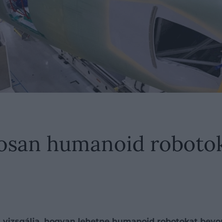
osan humanoid robotokk
zt vizsgálja, hogyan lehetne humanoid robotokat bevo