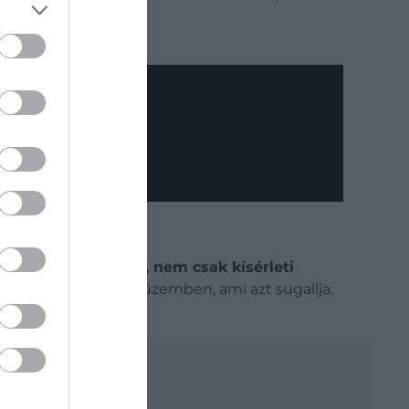
k.
sban is használják, nem csak kísérleti
tak le egy dél-kínai üzemben, ami azt sugallja,