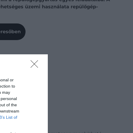
lehetséges üzemi használata repülőgép-
Keresőben
sonal or
ection to
ou may
 personal
out of the
 downstream
B’s List of