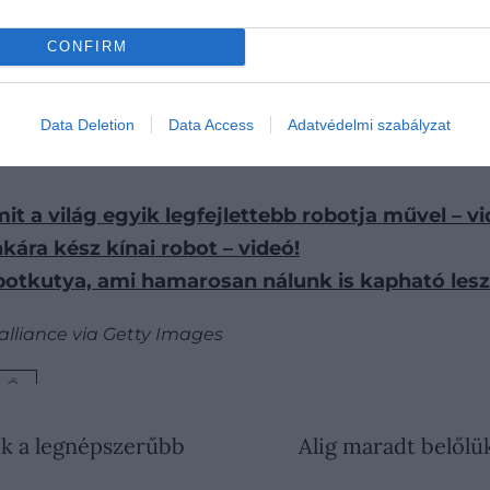
A cikk egy korábbi, amerikai félvezetőipari vállalattal 
CONFIRM
ikai cég célja az, hogy a humanoid robotokat többféle ip
Data Deletion
Data Access
Adatvédelmi szabályzat
t a világ egyik legfejlettebb robotja művel – vi
ára kész kínai robot – videó!
robotkutya, ami hamarosan nálunk is kapható lesz
 alliance via Getty Images
LŐ
ek a legnépszerűbb
Alig maradt belőlü