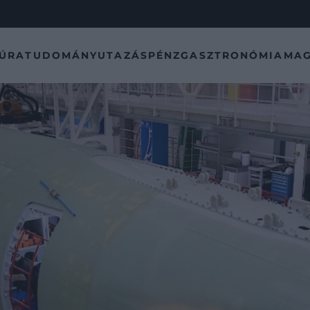
TÚRA
TUDOMÁNY
UTAZÁS
PÉNZ
GASZTRONÓMIA
MAG