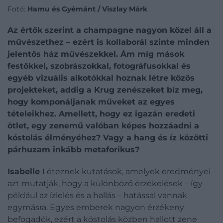
Fotó:
Hamu és Gyémánt / Viszlay Márk
Az értők szerint a champagne nagyon közel áll a
művészethez – ezért is kollaborál szinte minden
jelentős ház művészekkel. Ám míg mások
festőkkel, szobrászokkal, fotográfusokkal és
egyéb vizuális alkotókkal hoznak létre közös
projekteket, addig a Krug zenészeket bíz meg,
hogy komponáljanak műveket az egyes
tételeikhez. Amellett, hogy ez igazán eredeti
ötlet, egy zenemű valóban képes hozzáadni a
kóstolás élményéhez? Vagy a hang és íz közötti
párhuzam inkább metaforikus?
Isabelle
Léteznek kutatások, amelyek eredményei
azt mutatják, hogy a különböző érzékelések – így
például az ízlelés és a hallás – hatással vannak
egymásra. Egyes emberek nagyon érzékeny
befogadók, ezért a kóstolás közben hallott zene