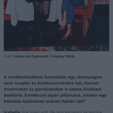
Fotó:
Hamu és Gyémánt / Viszlay Márk
A műalkotásokhoz hasonlóan egy champagne
nem csupán az érzékszerveinkre hat, hanem
érzelmeket és gondolatokat is képes kiváltani
belőlünk. Emlékszel olyan pillanatra, amikor egy
kóstolás különösen erősen hatott rád?
Isabelle
Sok ilyen volt, de ami elsőként eszembe