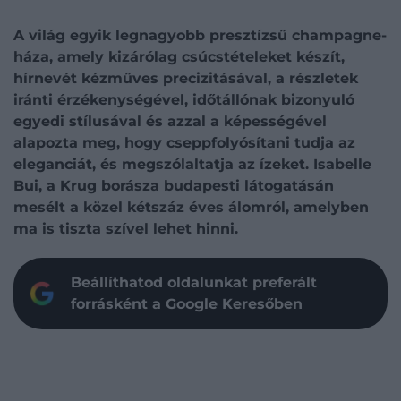
A világ egyik legnagyobb presztízsű champagne-
háza, amely kizárólag csúcstételeket készít,
hírnevét kézműves precizitásával, a részletek
iránti érzékenységével, időtállónak bizonyuló
egyedi stílusával és azzal a képességével
alapozta meg, hogy cseppfolyósítani tudja az
eleganciát, és megszólaltatja az ízeket. Isabelle
Bui, a Krug borásza budapesti látogatásán
mesélt a közel kétszáz éves álomról, amelyben
ma is tiszta szível lehet hinni.
Beállíthatod oldalunkat preferált
forrásként a Google Keresőben