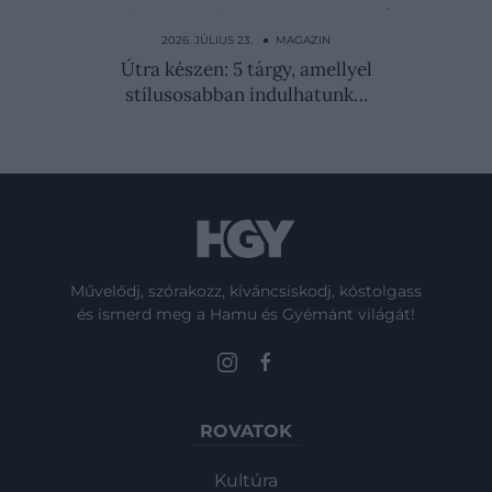
Mélyből felzengő – Beszélgetés Urbányi
Zórával
2026. JÚLIUS 23. ● MAGAZIN
Útra készen: 5 tárgy, amellyel
stílusosabban indulhatunk…
Művelődj, szórakozz, kíváncsiskodj, kóstolgass
és ismerd meg a Hamu és Gyémánt világát!
ROVATOK
Kultúra