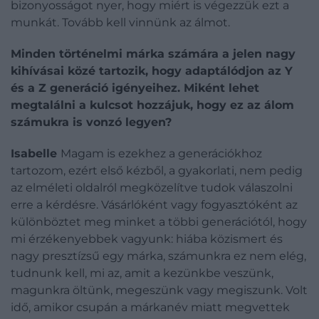
bizonyosságot nyer, hogy miért is végezzük ezt a
munkát. Tovább kell vinnünk az álmot.
Minden történelmi márka számára a jelen nagy
kihívásai közé tartozik, hogy adaptálódjon az Y
és a Z generáció igényeihez. Miként lehet
megtalálni a kulcsot hozzájuk, hogy ez az álom
számukra is vonzó legyen?
Isabelle
Magam is ezekhez a generációkhoz
tartozom, ezért első kézből, a gyakorlati, nem pedig
az elméleti oldalról megközelítve tudok válaszolni
erre a kérdésre. Vásárlóként vagy fogyasztóként az
különböztet meg minket a többi generációtól, hogy
mi érzékenyebbek vagyunk: hiába közismert és
nagy presztízsű egy márka, számunkra ez nem elég,
tudnunk kell, mi az, amit a kezünkbe veszünk,
magunkra öltünk, megeszünk vagy megiszunk. Volt
idő, amikor csupán a márkanév miatt megvettek