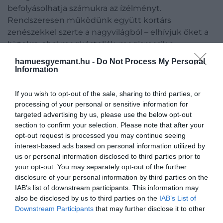
befolyásolhatja számukra az ízélményt.
Rendszeresen működünk együtt kortárs
zenészekkel szerte a nagyvilágból – elhívjuk őket a
birtokra, ahol megkóstolják, megismerik a
champagne-okat, majd zenévé transzformálják a
hamuesgyemant.hu -
Do Not Process My Personal
benyomásaikat. Legutóbb Max Richterrel
Information
dolgoztunk együtt (Max Richter német származású
brit zeneszerző, zongoraművész és producer, aki
If you wish to opt-out of the sale, sharing to third parties, or
kortárs klasszikus stílusban komponál
processing of your personal or sensitive information for
targeted advertising by us, please use the below opt-out
zeneműveket. Eddigi nyolc szólóalbuma mellett
section to confirm your selection. Please note that after your
alkotásait hallhattuk a világ különböző
opt-out request is processed you may continue seeing
színművészeti, opera- és balettszínpadain, illetve
interest-based ads based on personal information utilized by
olyan filmekben, mint a
Viharsziget
,
a
Mű szerző
us or personal information disclosed to third parties prior to
nélkül
vagy az
Ad Astra
– a szerk.
): a Krug Clos
your opt-out. You may separately opt-out of the further
d’Ambonnay 2008, a Krug 2008 és a Krug Grande
disclosure of your personal information by third parties on the
Cuvée 164
ème
Édition ízjegyei három zeneművet
IAB’s list of downstream participants. This information may
also be disclosed by us to third parties on the
IAB’s List of
ihlettek, amelyek a
Clarity,
az
Ensemble,
és a
Downstream Participants
that may further disclose it to other
Sinfonia
címet viselik. A champagne-ok és a
third parties.