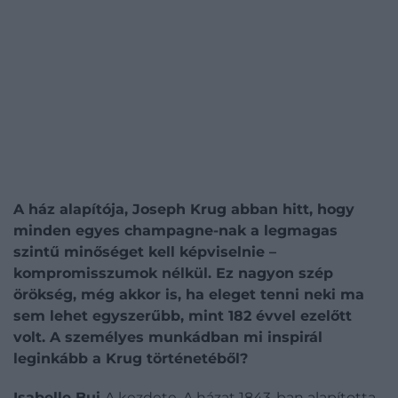
A ház alapítója, Joseph Krug abban hitt, hogy
minden egyes champagne-nak a legmagas
szintű minőséget kell képviselnie –
kompromisszumok nélkül. Ez nagyon szép
örökség, még akkor is, ha eleget tenni neki ma
sem lehet egyszerűbb, mint 182 évvel ezelőtt
volt. A személyes munkádban mi inspirál
leginkább a Krug történetéből?
Isabelle Bui
A kezdete. A házat 1843-ban alapította,