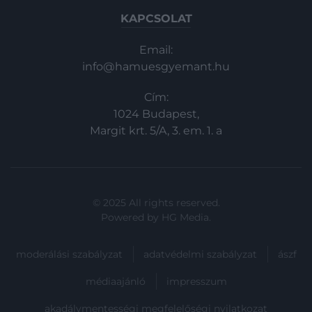
KAPCSOLAT
Email:
info@hamuesgyemant.hu
Cím:
1024 Budapest,
Margit krt. 5/A, 3. em. 1. a
© 2025 All rights reserved.
Powered by
HG Media
.
moderálási szabályzat
adatvédelmi szabályzat
ászf
médiaajánló
impresszum
akadálymentességi megfelelőségi nyilatkozat