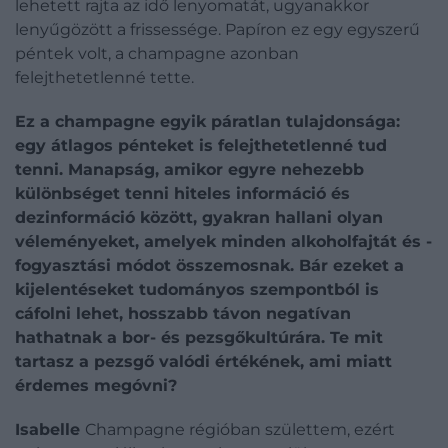
lehetett rajta az idő lenyomatát, ugyanakkor
lenyűgözött a frissessége. Papíron ez egy egyszerű
péntek volt, a champagne azonban
felejthetetlenné tette.
Ez a champagne egyik páratlan tulajdonsága:
egy átlagos pénteket is felejthetetlenné tud
tenni. Manapság, amikor egyre nehezebb
különbséget tenni hiteles információ és
dezinformáció között, gyakran hallani olyan
véleményeket, amelyek minden alkoholfajtát és -
fogyasztási módot összemosnak. Bár ezeket a
kijelentéseket tudományos szempontból is
cáfolni lehet, hosszabb távon negatívan
hathatnak a bor- és pezsgőkultúrára. Te mit
tartasz a pezsgő valódi értékének, ami miatt
érdemes megóvni?
Isabelle
Champagne régióban születtem, ezért