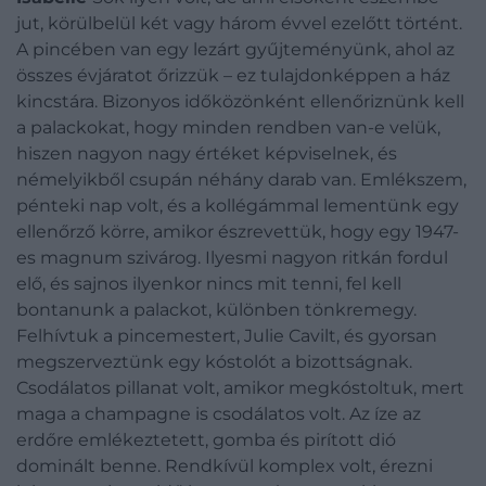
jut, körülbelül két vagy három évvel ezelőtt történt.
A pincében van egy lezárt gyűjteményünk, ahol az
összes évjáratot őrizzük – ez tulajdonképpen a ház
kincstára. Bizonyos időközönként ellenőriznünk kell
a palackokat, hogy minden rendben van-e velük,
hiszen nagyon nagy értéket képviselnek, és
némelyikből csupán néhány darab van. Emlékszem,
pénteki nap volt, és a kollégámmal lementünk egy
ellenőrző körre, amikor észrevettük, hogy egy 1947-
es magnum szivárog. Ilyesmi nagyon ritkán fordul
elő, és sajnos ilyenkor nincs mit tenni, fel kell
bontanunk a palackot, különben tönkremegy.
Felhívtuk a pincemestert, Julie Cavilt, és gyorsan
megszerveztünk egy kóstolót a bizottságnak.
Csodálatos pillanat volt, amikor megkóstoltuk, mert
maga a champagne is csodálatos volt. Az íze az
erdőre emlékeztetett, gomba és pirított dió
dominált benne. Rendkívül komplex volt, érezni