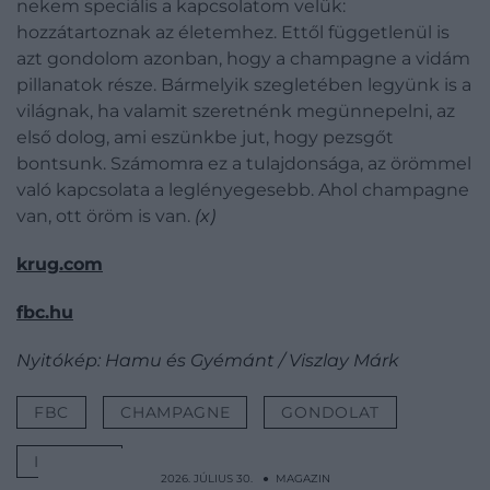
nekem speciális a kapcsolatom velük:
hozzátartoznak az életemhez. Ettől függetlenül is
azt gondolom azonban, hogy a champagne a vidám
pillanatok része. Bármelyik szegletében legyünk is a
világnak, ha valamit szeretnénk megünnepelni, az
első dolog, ami eszünkbe jut, hogy pezsgőt
bontsunk. Számomra ez a tulajdonsága, az örömmel
való kapcsolata a leglényegesebb. Ahol champagne
van, ott öröm is van.
(x)
krug.com
fbc.hu
Nyitókép: Hamu és Gyémánt / Viszlay Márk
FBC
CHAMPAGNE
GONDOLAT
INTERJÚ
2026. JÚLIUS 30. ● MAGAZIN