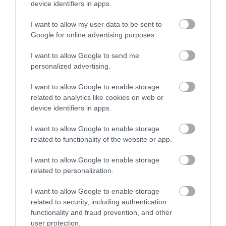
device identifiers in apps.
azonban tartalmaz még kilenc további évjáratot, és
több mint 120 különálló alapbor alkotja. Aztán ott
I want to allow my user data to be sent to
van a Krug Rosé, amely egy kamarazenakar
Google for online advertising purposes.
játékához hasonlítható: kifejező, ugyanakkor
I want to allow Google to send me
elegáns. Az évjáratos tételek olyan szonáták,
personalized advertising.
amelyek egy adott év történetét mesélik el. Ezen a
téren meglehetősen különbözünk más házaktól: mi
I want to allow Google to enable storage
nem pozicionáljuk őket magasabbra, mint a Grand
related to analytics like cookies on web or
Cuvée-t – nálunk nincs minőségi hierarchia,
device identifiers in apps.
mindegyik champagne-unk a legmagasabb szintet
I want to allow Google to enable storage
képviseli. Csupán annyiban különbözik a Grand
related to functionality of the website or app.
Cuvée-től, hogy ritkább, hiszen az adott évre
korlátozódik, és csak olyan évben készül, amelynek
I want to allow Google to enable storage
történetét érdemesnek tartjuk elmesélni – ez
related to personalization.
átlagosan négy-öt évente történik meg, így a
legfiatalabb vintage-ünk a 2011-es. A Clos du Mesnil
I want to allow Google to enable storage
és a Clos d'Ambonnay pedig szólista előadások,
related to security, including authentication
functionality and fraud prevention, and other
ugyanis egyetlen fajta, a chardonnay, illetve a pinot
user protection.