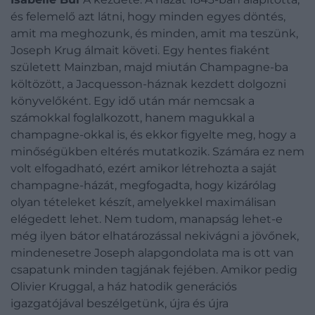
és felemelő azt látni, hogy minden egyes döntés,
amit ma meghozunk, és minden, amit ma teszünk,
Joseph Krug álmait követi. Egy hentes fiaként
született Mainzban, majd miután Champagne-ba
költözött, a Jacquesson-háznak kezdett dolgozni
könyvelőként. Egy idő után már nemcsak a
számokkal foglalkozott, hanem magukkal a
champagne-okkal is, és ekkor figyelte meg, hogy a
minőségükben eltérés mutatkozik. Számára ez nem
volt elfogadható, ezért amikor létrehozta a saját
champagne-házát, megfogadta, hogy kizárólag
olyan tételeket készít, amelyekkel maximálisan
elégedett lehet. Nem tudom, manapság lehet-e
még ilyen bátor elhatározással nekivágni a jövőnek,
mindenesetre Joseph alapgondolata ma is ott van
csapatunk minden tagjának fejében. Amikor pedig
Olivier Kruggal, a ház hatodik generációs
igazgatójával beszélgetünk, újra és újra