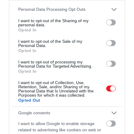
hozzájuk komponált zene együttes befogadása
nagyon érdekes élmény, érdemes felfedezni ezt a
Please note that this website/app uses one or more Google
Personal Data Processing Opt Outs
kettős hatást. A Krug esetén azonban az íz és hang
services and may gather and store information including but
not limited to your visit or usage behaviour. You may click to
I want to opt-out of the Sharing of my
közti párhuzam természetesen metaforikusan is
personal data.
grant or deny consent to Google and its third-party tags to
értelmezhető.
Opted In
use your data for below specified purposes in below Google
consent section.
I want to opt-out of the Sale of my
Personal Data.
Opted In
A metaforák valójában elmés magyarázatok.
Hogyan lehet zenei példákkal bemutatni a Krug
I want to opt-out of processing my
Personal Data for Targeted Advertising.
repertoárját?
Opted In
Isabelle
A Krug Grand Cuvée a ház védjegye,
I want to opt-out of Collection, Use,
Retention, Sale, and/or Sharing of my
nagyzenekari mű. Minden egyes évben az
Personal Data that Is Unrelated with the
Purposes for which it was collected.
elsődleges célunk, hogy Joseph Krug álmának
Opted Out
megfelelően elkészítsük a lehető legkiválóbb
cuvée-t, függetlenül attól, hogy az adott évben
Google consents
mennyire volt kegyes az időjárás Champagne-hoz.
I want to allow Google to enable storage
Jelenleg a 173. kiadásnál tartunk, ami azt jelenti,
related to advertising like cookies on web or
hogy a legfrissebb bor 2017-es benne – emellett