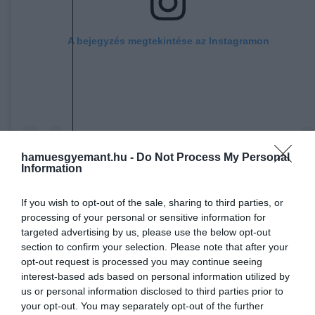
A bejegyzés megtekintése az Instagramon
hamuesgyemant.hu -
Do Not Process My Personal
Information
If you wish to opt-out of the sale, sharing to third parties, or
The Legacy of Nerd (@thelegacyofnerd) által megosztott bejegyzés
processing of your personal or sensitive information for
targeted advertising by us, please use the below opt-out
section to confirm your selection. Please note that after your
opt-out request is processed you may continue seeing
interest-based ads based on personal information utilized by
Ez is érdekelhet!
us or personal information disclosed to third parties prior to
J. K. Rowling 60 lett: 5 könyve, amit
your opt-out. You may separately opt-out of the further