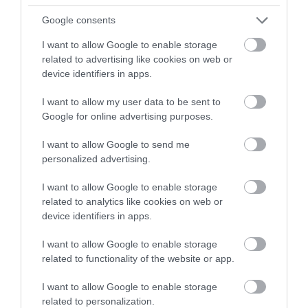
szerepében lesz látható,
Nick Frost
mint
Hagrid
,
Jane
Google consents
McTeer
mint McGalagony, valamint
Paapa Essiedu
, ak
I want to allow Google to enable storage
Piton professzort játssza – Molly Weasley karakterét
related to advertising like cookies on web or
pedig
Katherine Parkinson
alakítja majd.
device identifiers in apps.
A Malfoy család is fontos szerepet kap a sorozatban:
I want to allow my user data to be sent to
Dracót ezúttal
Lox Pratt
játssza, míg apját,
Lucius
Google for online advertising purposes.
Malfoyt
Johnny Flynn
alakítja. A frissen bejelentett
szereplők között ott van
Rory Wilmot
, aki Neville
I want to allow Google to send me
Longbottomként tűnik fel,
Amos Kitson
, aki Dudley
personalized advertising.
Dursley szerepét kapta, valamint
Louise Brealey
, aki a
I want to allow Google to enable storage
repüléstan tanárát, Madam Hooch karaterét alakítja
related to analytics like cookies on web or
majd –
Anton Lesser
pedig Ollivandert, a pálcakészítő
device identifiers in apps.
kelti életre.
I want to allow Google to enable storage
related to functionality of the website or app.
Figyelmedbe ajánljuk!
Az eredeti Harry Potter-filmek rendezője
I want to allow Google to enable storage
nem érti, miért készül az HBO sorozata
related to personalization.