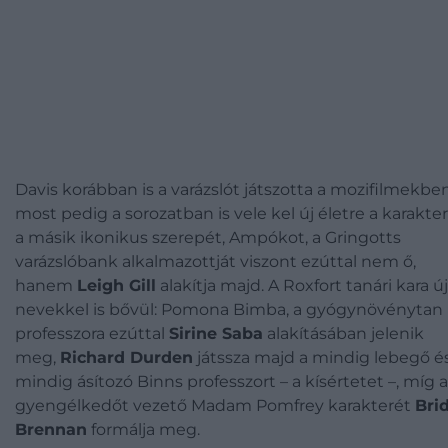
Davis korábban is a varázslót játszotta a mozifilmekben
most pedig a sorozatban is vele kel új életre a karakter
a másik ikonikus szerepét, Ampókot, a Gringotts
varázslóbank alkalmazottját viszont ezúttal nem ő,
hanem
Leigh Gill
alakítja majd. A Roxfort tanári kara új
nevekkel is bővül: Pomona Bimba, a gyógynövénytan
professzora ezúttal
Sirine Saba
alakításában jelenik
meg,
Richard Durden
játssza majd a mindig lebegő é
mindig ásítozó Binns professzort – a kísértetet –, míg a
gyengélkedőt vezető Madam Pomfrey karakterét
Bri
Brennan
formálja meg.