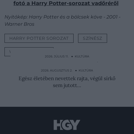
fotó a Harry Potter-sorozat vadőréről
Nyitókép: Harry Potter és a bölcsek köve - 2001 -
Warner Bros
HARRY POTTER SOROZAT
SZÍNÉSZ
WARWICK DAVIS
2026. JÚLIUS 11. ● KULTÚRA
A férfi, aki nőként lett a hidegháború
leghírhedtebb kéme
2026. AUGUSZTUS 2. ● KULTÚRA
Egész életében nevettek rajta, végül sírkő
sem jutott…