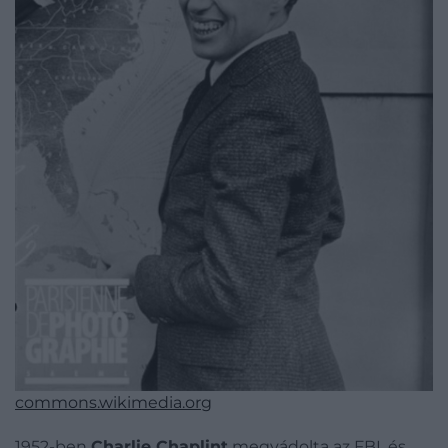
commons.wikimedia.org
1952-ben
Charlie Chaplint
megvádolta az FBI, és