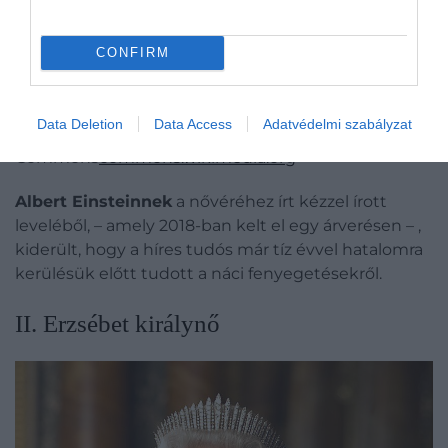
CONFIRM
Data Deletion
Data Access
Adatvédelmi szabályzat
File:Albert Einstein Head.jpg - Wikimedia
Commons
commons.wikimedia.org
Albert Einsteinnek
a nővéréhez írt kézzel írott
leveléből, – amely 2018-ban kelt el egy árverésen – ,
kiderült, hogy a híres tudós már tíz évvel hatalomra
kerülésük előtt tudott a náci fenyegetésekről.
II. Erzsébet királynő