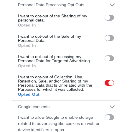
Please note that this website/app uses one or more Google
Personal Data Processing Opt Outs
services and may gather and store information including but
not limited to your visit or usage behaviour. You may click to
I want to opt-out of the Sharing of my
personal data.
grant or deny consent to Google and its third-party tags to
Opted In
use your data for below specified purposes in below Google
consent section.
I want to opt-out of the Sale of my
Personal Data.
Opted In
I want to opt-out of processing my
Personal Data for Targeted Advertising.
Opted In
commons.wikimedia.org
I want to opt-out of Collection, Use,
Retention, Sale, and/or Sharing of my
Sztálin
képszerkesztőket, bérelt fel, hogy távolítsák
Personal Data that Is Unrelated with the
el a fényképekről azokat az embereket, akiket az ő
Purposes for which it was collected.
Opted Out
parancsára öltek meg, hogy eltüntessék az
ellenségeiről létező összes nyomot az 1930-as évek
Google consents
közepén.
I want to allow Google to enable storage
​Albert Einstein
related to advertising like cookies on web or
device identifiers in apps.