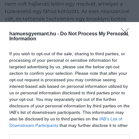
nem volt hajlandó lelőni egy medvét, amelyet a
túravezető egy fához kötözött. Az eset népszerűvé
vált, és tettének tiszteletére egy brooklyni boltos
egy kitömött, szövetből készült medvét készített,
és Teddy’s Bear (Teddy mackójának) nevezte el.
hamuesgyemant.hu -
Do Not Process My Personal
Information
Sztálin
If you wish to opt-out of the sale, sharing to third parties, or
processing of your personal or sensitive information for
targeted advertising by us, please use the below opt-out
section to confirm your selection. Please note that after your
opt-out request is processed you may continue seeing
interest-based ads based on personal information utilized by
us or personal information disclosed to third parties prior to
your opt-out. You may separately opt-out of the further
disclosure of your personal information by third parties on the
IAB’s list of downstream participants. This information may
also be disclosed by us to third parties on the
IAB’s List of
Downstream Participants
that may further disclose it to other
third parties.