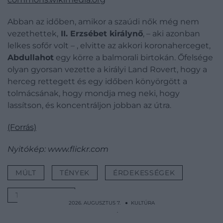
Abban az időben, amikor a szaúdi nők még nem
vezethettek,
II. Erzsébet királynő
, – aki azonban
lelkes sofőr volt – , elvitte az akkori koronaherceget,
Abdullahot
egy körre a balmorali birtokán. Őfelsége
olyan gyorsan vezette a királyi Land Rovert, hogy a
herceg rettegett és egy időben könyörgött a
tolmácsának, hogy mondja meg neki, hogy
lassítson, és koncentráljon jobban az útra.
(Forrás)
Nyitókép: www.flickr.com
MÚLT
TÉNYEK
ÉRDEKESSÉGEK
TÖRTÉNELEM
2026. AUGUSZTUS 7. ● KULTÚRA
A középkori bordélyházakban veréssel és