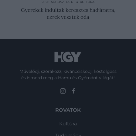
éheztetéssel…
2026. AUGUSZTUS 6. ● KULTÚRA
Gyerekek indultak keresztes hadjáratra,
ezrek vesztek oda
Művelődj, szórakozz, kíváncsiskodj, kóstolgass
és ismerd meg a Hamu és Gyémánt világát!
ROVATOK
Kultúra
Tudomány