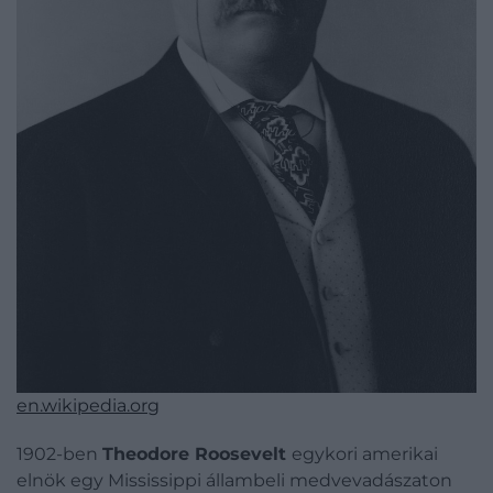
en.wikipedia.org
1902-ben
Theodore Roosevelt
egykori amerikai
elnök egy Mississippi állambeli medvevadászaton