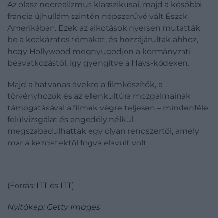
Az olasz neorealizmus klasszikusai, majd a későbbi
francia újhullám szintén népszerűvé vált Észak-
Amerikában. Ezek az alkotások nyersen mutatták
be a kockázatos témákat, és hozzájárultak ahhoz,
hogy Hollywood megnyugodjon a kormányzati
beavatkozástól, így gyengítve a Hays-kódexen.
Majd a hatvanas évekre a filmkészítők, a
törvényhozók és az ellenkultúra mozgalmainak
támogatásával a filmek végre teljesen – mindenféle
felülvizsgálat és engedély nélkül –
megszabadulhattak egy olyan rendszertől, amely
már a kezdetektől fogva elavult volt.
(Forrás:
ITT
és
ITT
)
Nyitókép: Getty Images