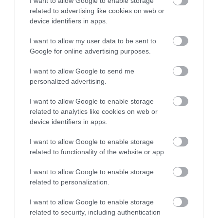
I want to allow Google to enable storage
related to advertising like cookies on web or
device identifiers in apps.
I want to allow my user data to be sent to
Google for online advertising purposes.
I want to allow Google to send me
personalized advertising.
I want to allow Google to enable storage
related to analytics like cookies on web or
device identifiers in apps.
I want to allow Google to enable storage
related to functionality of the website or app.
Getty Images
I want to allow Google to enable storage
related to personalization.
Miket tiltott a hírhedt szabályzat?
I want to allow Google to enable storage
A férfiak és nők hálószobai ábrázolását illetően a
related to security, including authentication
Hays-kódex két lehetőséget kínált a