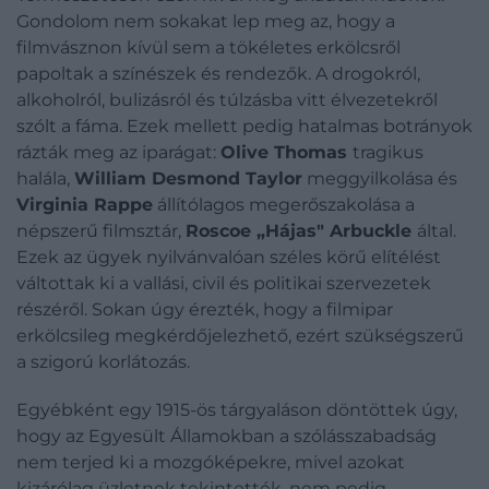
Gondolom nem sokakat lep meg az, hogy a
filmvásznon kívül sem a tökéletes erkölcsről
papoltak a színészek és rendezők. A drogokról,
alkoholról, bulizásról és túlzásba vitt élvezetekről
szólt a fáma. Ezek mellett pedig hatalmas botrányok
rázták meg az iparágat:
Olive Thomas
tragikus
halála,
William Desmond Taylor
meggyilkolása és
Virginia Rappe
állítólagos megerőszakolása a
népszerű filmsztár,
Roscoe „Hájas" Arbuckle
által.
Ezek az ügyek nyilvánvalóan széles körű elítélést
váltottak ki a vallási, civil és politikai szervezetek
részéről. Sokan úgy érezték, hogy a filmipar
erkölcsileg megkérdőjelezhető, ezért szükségszerű
a szigorú korlátozás.
Egyébként egy 1915-ös tárgyaláson döntöttek úgy,
hogy az Egyesült Államokban a szólásszabadság
nem terjed ki a mozgóképekre, mivel azokat
kizárólag üzletnek tekintették, nem pedig