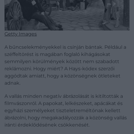
Getty Images
A bűncselekményekkel is csínján bántak. Például a
széffeltörést is magában foglaló kihágásokat
semmilyen körülmények között nem szabadott
reklámozni. Hogy miért? A Hays-kódex szerzői
aggódtak amiatt, hogy a közönségnek ötleteket
adnak.
A vallás minden negatív ábrázolását is kitiltották a
filmvászonról. A papokat, lelkészeket, apácákat és
egyházi személyeket tiszteletreméltónak kellett
ábrázolni, hogy megakadályozzák a közönség vallás
iránti érdeklődésének csökkenését.