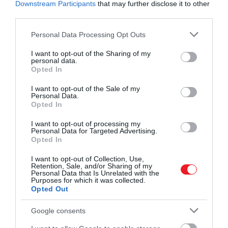
Downstream Participants
that may further disclose it to other
megszilárdításában. A stúdiók természetesen nem
third parties.
voltak elragadtatva tőle, de jobb volt az öncenzúra,
Please note that this website/app uses one or more Google
Personal Data Processing Opt Outs
mint a kormány beavatkozása.
services and may gather and store information including but
not limited to your visit or usage behaviour. You may click to
I want to opt-out of the Sharing of my
Hays-kóddal a filmipar többek között azt akarta
personal data.
grant or deny consent to Google and its third-party tags to
Opted In
üzenni, hogy a közönsége fehér és hetero, de
use your data for below specified purposes in below Google
leginkább fehér, hetero és férfi. A nők szexualitását
consent section.
I want to opt-out of the Sale of my
és vágyait pedig igyekeztek minél jobban háttérbe
Personal Data.
Opted In
szorítani, úgy vélték ezzel valóban visszatérhetnek a
hagyományos, „normális" értékekhez.
I want to opt-out of processing my
Personal Data for Targeted Advertising.
Opted In
I want to opt-out of Collection, Use,
Retention, Sale, and/or Sharing of my
Personal Data that Is Unrelated with the
Purposes for which it was collected.
Opted Out
Google consents