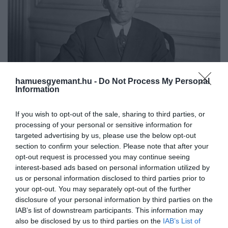
hamuesgyemant.hu -
Do Not Process My Personal
Information
If you wish to opt-out of the sale, sharing to third parties, or
processing of your personal or sensitive information for
Will H. Hays
targeted advertising by us, please use the below opt-out
section to confirm your selection. Please note that after your
Getty Images
opt-out request is processed you may continue seeing
interest-based ads based on personal information utilized by
A szabályzatot, Will H. Haysről nevezték el, aki
us or personal information disclosed to third parties prior to
your opt-out. You may separately opt-out of the further
akkoriban az Amerikai Filmgyártók és -forgalmazók
disclosure of your personal information by third parties on the
Szövetségének (MPPDA) elnöke volt. Azonban
IAB’s list of downstream participants. This information may
Martin Quigley katolikus pap és Daniel A. Lord
also be disclosed by us to third parties on the
IAB’s List of
jezsuita pap is részt vett a kódex átdolgozásában és