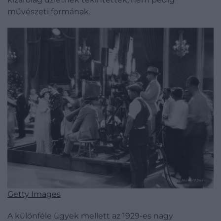
művészeti formának.
Getty Images
A különféle ügyek mellett az 1929-es nagy