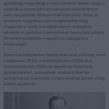
gazdasági világválság is közre játszott abban, hogy a
vezetők a konzervativizmushoz és a korlátokhoz
való visszatérést részesítették előnyben. Mivel az
emberek nagyrésze nem engedhette meg
magának a mozit, a stúdiók szexet, erőszakot,
alkoholt és groteszk történeteket bemutató pikáns
filmekkel próbálták magukhoz csalogatni a
közönséget.
Ebben az időszakban debütáltak azok a filmek, mint
a Babaarcú (1932), A sebhelyes arcú (1932) és a
Szörnyszülöttek (1932), amelyeknek története
gengsztereket, szexuálisan szabad nőket és
osztályharcot tükrözött. A Hays-kódnak szinte „meg
kellett születnie".