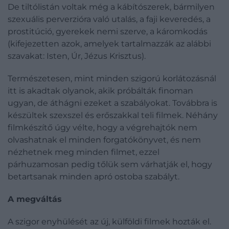
De tiltólistán voltak még a kábítószerek, bármilyen
szexuális perverzióra való utalás, a faji keveredés, a
prostitúció, gyerekek nemi szerve, a káromkodás
(kifejezetten azok, amelyek tartalmazzák az alábbi
szavakat: Isten, Úr, Jézus Krisztus).
Természetesen, mint minden szigorú korlátozásnál
itt is akadtak olyanok, akik próbálták finoman
ugyan, de áthágni ezeket a szabályokat. Továbbra is
készültek szexszel és erőszakkal teli filmek. Néhány
filmkészítő úgy vélte, hogy a végrehajtók nem
olvashatnak el minden forgatókönyvet, és nem
nézhetnek meg minden filmet, ezzel
párhuzamosan pedig tőlük sem várhatják el, hogy
betartsanak minden apró ostoba szabályt.
A megváltás
A szigor enyhülését az új, külföldi filmek hozták el.