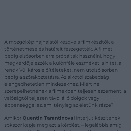
A mozgókép hajnalától kezdve a filmkészítők a
történetmesélés határait feszegették. A filmet
pedig elsősorban arra próbálták használni, hogy
megkérdőjelezzék a különféle eszméket, a hitet, a
rendkívül káros előítéleteket, nem utolsó sorban
pedig a szórakoztatásra. Az alkotói szabadság
elengedhetetlen mindezekhez. Miért ne
szerepelhetnének a filmekben teljesen eszement, a
valóságtól teljesen távol álló dolgok vagy
éppenséggel az, ami tényleg az életünk része?
Amikor
Quentin Tarantinoval
interjút készítenek,
sokszor kapja meg azt a kérdést, – legalábbis amíg