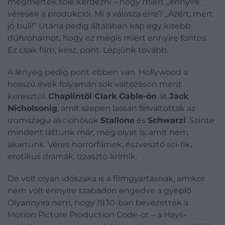
megmerték tőle kérdezni – hogy miért „ennyire”
véresek a produkciói. Mi a válasza erre? „Azért, mert
jó buli!” Utána pedig általában kap egy kisebb
dührohamot, hogy ez mégis miért ennyire fontos.
Ez csak film, kész, pont. Lépjünk tovább.
A lényeg pedig pont ebben van. Hollywood a
hosszú évek folyamán sok változáson ment
keresztül.
Chaplintől
Clark Gable-ön
át
Jack
Nicholsonig
, amit szépen lassan felváltottak az
izomszagú akcióhősök
Stallone
és
Schwarzi
. Szinte
mindent láttunk már, még olyat is, amit nem
akartunk. Véres horrorfilmek, észvesztő sci-fik,
erotikus drámák, izzasztó krimik.
De volt olyan időszaka is a filmgyártásnak, amikor
nem volt ennyire szabadon engedve a gyeplő.
Olyannyira nem, hogy 1930-ban bevezették a
Motion Picture Production Code-ot – a Hays-