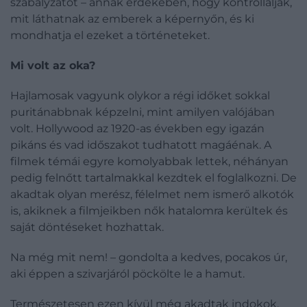
szabályzatot – annak érdekében, hogy kontrollálják,
mit láthatnak az emberek a képernyőn, és ki
mondhatja el ezeket a történeteket.
Mi volt az oka?
Hajlamosak vagyunk olykor a régi időket sokkal
puritánabbnak képzelni, mint amilyen valójában
volt. Hollywood az 1920-as években egy igazán
pikáns és vad időszakot tudhatott magáénak. A
filmek témái egyre komolyabbak lettek, néhányan
pedig felnőtt tartalmakkal kezdtek el foglalkozni. De
akadtak olyan merész, félelmet nem ismerő alkotók
is, akiknek a filmjeikben nők hatalomra kerültek és
saját döntéseket hozhattak.
Na még mit nem! – gondolta a kedves, pocakos úr,
aki éppen a szivarjáról pöckölte le a hamut.
Természetesen ezen kívül még akadtak indokok.