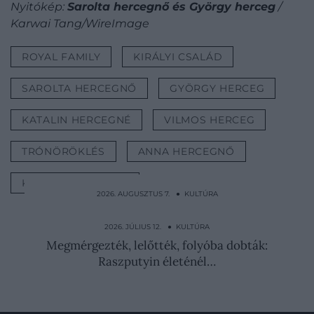
Nyitókép:
Sarolta hercegnő és György herceg
/
Karwai Tang/WireImage
ROYAL FAMILY
KIRÁLYI CSALÁD
SAROLTA HERCEGNŐ
GYÖRGY HERCEG
KATALIN HERCEGNÉ
VILMOS HERCEG
TRÓNÖRÖKLÉS
ANNA HERCEGNŐ
KIRÁLYI HERCEGNŐ
2026. AUGUSZTUS 7. ● KULTÚRA
Falakba rejtették a papokat, hogy
megmentsék őket a…
2026. JÚLIUS 12. ● KULTÚRA
Megmérgezték, lelőtték, folyóba dobták:
Raszputyin életénél…