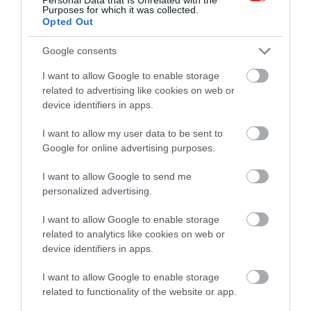
megkaphatja a királyi hercegnő címét
, amelyet
Purposes for which it was collected.
Opted Out
jelenleg Anna hercegnő visel. A rangot
hagyományosan az uralkodó legidősebb lánya
Google consents
kapja, de nem jár automatikusan, és csak akkor
adományozható, ha éppen nincs élő viselője. Ez azt
I want to allow Google to enable storage
related to advertising like cookies on web or
jelenti, hogy Sarolta csak akkor kaphatná meg, ha
device identifiers in apps.
Vilmos már király lenne, Anna hercegnő pedig
addigra már nem viselné a címet.
I want to allow my user data to be sent to
Google for online advertising purposes.
I want to allow Google to send me
personalized advertising.
I want to allow Google to enable storage
related to analytics like cookies on web or
device identifiers in apps.
I want to allow Google to enable storage
related to functionality of the website or app.