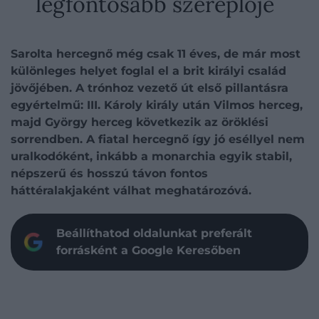
legfontosabb szereplője
Sarolta hercegnő még csak 11 éves, de már most
különleges helyet foglal el a brit királyi család
jövőjében. A trónhoz vezető út első pillantásra
egyértelmű: III. Károly király után Vilmos herceg,
majd György herceg következik az öröklési
sorrendben. A fiatal hercegnő így jó eséllyel nem
uralkodóként, inkább a monarchia egyik stabil,
népszerű és hosszú távon fontos
háttéralakjaként válhat meghatározóvá.
Beállíthatod oldalunkat preferált
forrásként a Google Keresőben