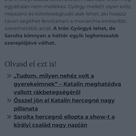
egyáltalán nem mellékes. György mellett olyan erős,
népszerű és kötelességtudó alak lehet, aki hosszú
távon segíthet fenntartani a monarchia emberibb,
szerethetőbb arcát.
A trón Györgyé lehet, de
Sarolta könnyen a háttér egyik legfontosabb
szereplőjévé válhat.
Olvasd el ezt is!
„Tudom, milyen nehéz volt a
gyerekeimnek” – Katalin meghatódva
vallott rákbetegségéről
Ősszel jön el Katalin hercegné nagy
pillanata
Sarolta hercegnő ellopta a show-t a
királyi család nagy napján