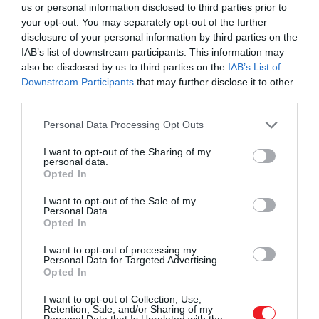
us or personal information disclosed to third parties prior to
your opt-out. You may separately opt-out of the further
disclosure of your personal information by third parties on the
Károly király, Kamilla királyné és Anna királyi hercegnő a
IAB’s list of downstream participants. This information may
Buckingham-palota erkélyén
also be disclosed by us to third parties on the
IAB’s List of
Fotó:
Karwai Tang/WireImage
Downstream Participants
that may further disclose it to other
third parties.
Sarolta esetében is hasonló pálya képzelhető el.
Please note that this website/app uses one or more Google
György herceg uralkodóként egészen más terhet
Personal Data Processing Opt Outs
services and may gather and store information including but
visz majd
, Sarolta viszont olyan családtaggá válhat
not limited to your visit or usage behaviour. You may click to
I want to opt-out of the Sharing of my
mellette, akinek nincs szüksége a korona közvetlen
personal data.
grant or deny consent to Google and its third-party tags to
Opted In
súlyára ahhoz, hogy fontos legyen. A brit királyi
use your data for below specified purposes in below Google
család a következő évtizedekben várhatóan egyre
consent section.
I want to opt-out of the Sale of my
szűkebb aktív maggal működik majd, ebben pedig
Personal Data.
Opted In
különösen felértékelődhetnek azok a szereplők,
akik egyszerre népszerűek, ismertek és közel állnak
I want to opt-out of processing my
Personal Data for Targeted Advertising.
az uralkodóhoz.
Opted In
A Hattons of London cikke
szerint
Sarolta előtt egy
I want to opt-out of Collection, Use,
Retention, Sale, and/or Sharing of my
másik jelentős lehetőség is állhat:
idővel
Personal Data that Is Unrelated with the