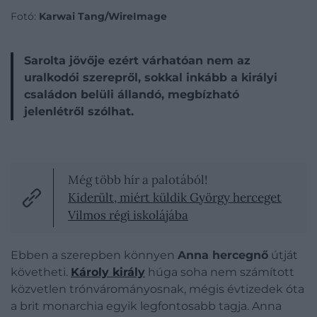
Fotó:
Karwai Tang/WireImage
Sarolta jövője ezért várhatóan nem az
uralkodói szerepről, sokkal inkább a királyi
családon belüli állandó, megbízható
jelenlétről szólhat.
Még több hír a palotából!
Kiderült, miért küldik György herceget
Vilmos régi iskolájába
Ebben a szerepben könnyen
Anna hercegnő
útját
követheti.
Károly király
húga soha nem számított
közvetlen trónvárományosnak, mégis évtizedek óta
a brit monarchia egyik legfontosabb tagja. Anna