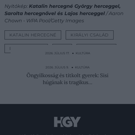
Nyitókép:
Katalin hercegné György herceggel,
Sarolta hercegnővel és Lajos herceggel
/ Aaron
Chown - WPA Pool/Getty Images
KATALIN HERCEGNÉ
KIRÁLYI CSALÁD
ROYAL FAMILY
RÁK
RÁKKEZELÉS
2026. JÚLIUS 17. ● KULTÚRA
Meggyilkolta és felgyújtotta a szeretőjét,
végül alvajárás…
2026. JÚLIUS 9. ● KULTÚRA
Öngyilkosság és titkolt gyerek: Sisi
húgának is tragikus…