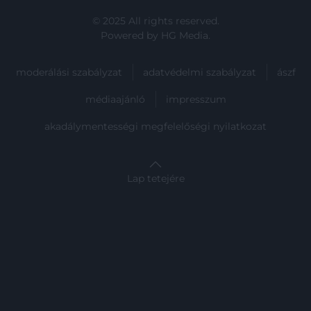
© 2025 All rights reserved.
Powered by
HG Media
.
moderálási szabályzat
adatvédelmi szabályzat
ászf
médiaajánló
impresszum
akadálymentességi megfelelőségi nyilatkozat
Lap tetejére