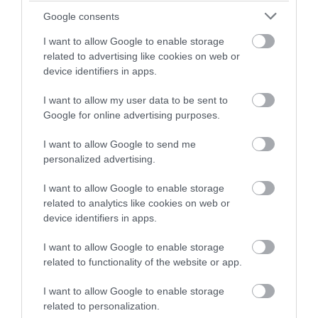
Vilmos herceg és Katalin hercegné
Google consents
I want to allow Google to enable storage
Fotó:
Pete Hancock/Shutterstock
related to advertising like cookies on web or
device identifiers in apps.
A hercegné akkor arról is beszélt, hogy a betegség
az egész családot emlékeztette az élet
I want to allow my user data to be sent to
legegyszerűbb, mégis legfontosabb dolgaira.
Arra,
Google for online advertising purposes.
hogy
hálásak legyenek a szeretetért, és azért,
hogy szerethetnek másokat
.
Vilmos herceg
I want to allow Google to send me
korábban szintén beszélt arról, hogyan próbálták
personalized advertising.
kezelni a gyerekekkel ezt az időszakot.
I want to allow Google to enable storage
Miközben
György herceg
,
Sarolta hercegnő és
related to analytics like cookies on web or
Lajos herceg
próbáltak alkalmazkodni az új
device identifiers in apps.
helyzethez, ő igyekezett biztonságot és stabilitást
teremteni a mindennapokban.
I want to allow Google to enable storage
related to functionality of the website or app.
Egy 2025-ös interjúban pedig azt mondta, nyitott és
őszinte családként próbálnak beszélni arról, ami
I want to allow Google to enable storage
related to personalization.
aggasztja vagy nyomasztja őket. Hozzátette, hogy