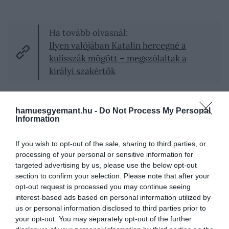
Ha tovább olvasnál:
Ilyen valójában Katalin hercegné a
kulisszák mögött – megszólaltak a
királyi szakértők
Katalin 2024 márciusában hozta
nyilvánosságra
,
hamuesgyemant.hu -
Do Not Process My Personal
hogy a rák egy meg nem nevezett formáját
Information
diagnosztizálták nála, ami miatt egy időre
visszavonult a királyi feladatoktól. Később
If you wish to opt-out of the sale, sharing to third parties, or
kemoterápiás kezelést kapott, majd 2025
processing of your personal or sensitive information for
januárjában bejelentette, hogy betegsége
targeted advertising by us, please use the below opt-out
remisszióban
van.
section to confirm your selection. Please note that after your
opt-out request is processed you may continue seeing
A kezelés lezárása után egy közösségi médiában
interest-based ads based on personal information utilized by
megosztott videóban arról beszélt, hogy a
us or personal information disclosed to third parties prior to
your opt-out. You may separately opt-out of the further
daganatos betegség útja
összetett, ijesztő és