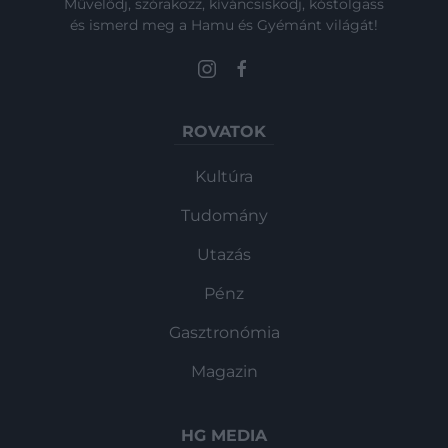
Művelődj, szórakozz, kíváncsiskodj, kóstolgass
és ismerd meg a Hamu és Gyémánt világát!
ROVATOK
Kultúra
Tudomány
Utazás
Pénz
Gasztronómia
Magazin
HG MEDIA