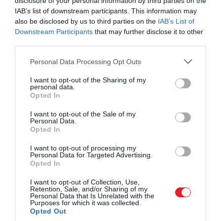
disclosure of your personal information by third parties on the
kiszámíthatatlan, főleg azok számára, akik a
IAB’s list of downstream participants. This information may
beteghez a legközelebb állnak
. Úgy fogalmazott,
also be disclosed by us to third parties on the
IAB’s List of
ez az időszak szembesítette saját
Downstream Participants
that may further disclose it to other
sebezhetőségével, és új nézőpontot adott számára.
third parties.
Please note that this website/app uses one or more Google
Personal Data Processing Opt Outs
services and may gather and store information including but
not limited to your visit or usage behaviour. You may click to
I want to opt-out of the Sharing of my
personal data.
grant or deny consent to Google and its third-party tags to
Opted In
use your data for below specified purposes in below Google
consent section.
I want to opt-out of the Sale of my
Personal Data.
Opted In
I want to opt-out of processing my
Personal Data for Targeted Advertising.
Opted In
I want to opt-out of Collection, Use,
Retention, Sale, and/or Sharing of my
Personal Data that Is Unrelated with the
Purposes for which it was collected.
Opted Out