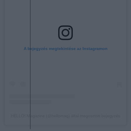
A bejegyzés megtekintése az Instagramon
HELLO! Magazine (@hellomag) által megosztott bejegyzés