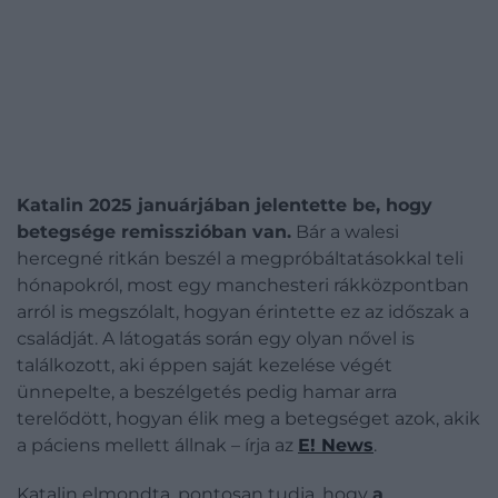
Katalin 2025 januárjában jelentette be, hogy
betegsége remisszióban van.
Bár a walesi
hercegné ritkán beszél a megpróbáltatásokkal teli
hónapokról, most egy manchesteri rákközpontban
arról is megszólalt, hogyan érintette ez az időszak a
családját.
A látogatás során egy olyan nővel is
találkozott, aki éppen saját kezelése végét
ünnepelte, a beszélgetés pedig hamar arra
terelődött, hogyan élik meg a betegséget azok, akik
a páciens mellett állnak
– írja az
E! News
.
Katalin elmondta, pontosan tudja, hogy
a