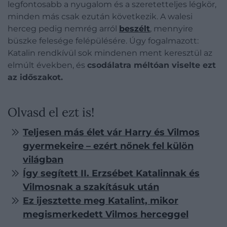
legfontosabb a nyugalom és a szeretetteljes légkör,
minden más csak ezután következik. A walesi
herceg pedig nemrég arról
beszélt
, mennyire
büszke felesége felépülésére. Úgy fogalmazott:
Katalin rendkívül sok mindenen ment keresztül az
elmúlt években, és
csodálatra méltóan viselte ezt
az időszakot.
Olvasd el ezt is!
Teljesen más élet vár Harry és Vilmos
gyermekeire – ezért nőnek fel külön
világban
Így segített II. Erzsébet Katalinnak és
Vilmosnak a szakításuk után
Ez ijesztette meg Katalint, mikor
megismerkedett Vilmos herceggel