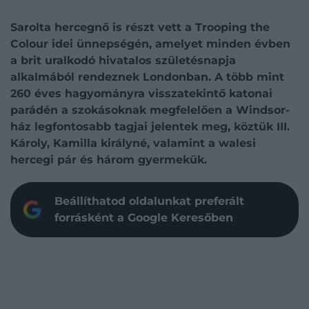
Sarolta hercegnő
is részt vett a Trooping the
Colour idei ünnepségén, amelyet minden évben
a brit uralkodó hivatalos születésnapja
alkalmából rendeznek Londonban. A több mint
260 éves hagyományra visszatekintő katonai
parádén a szokásoknak megfelelően a Windsor-
ház legfontosabb tagjai jelentek meg, köztük
III.
Károly, Kamilla királyné,
valamint a walesi
hercegi pár és három gyermekük.
Beállíthatod oldalunkat preferált
forrásként a Google Keresőben