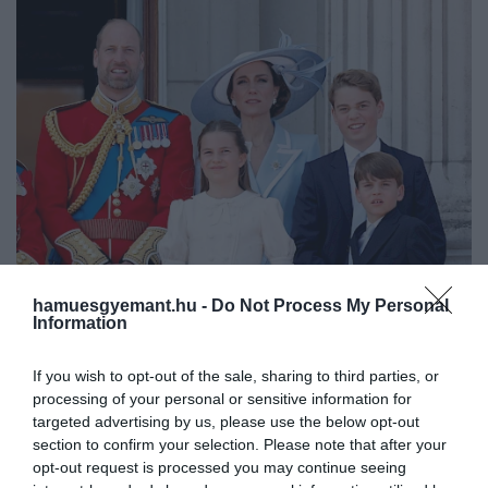
hamuesgyemant.hu -
Do Not Process My Personal
Information
A walesi hercegi család
If you wish to opt-out of the sale, sharing to third parties, or
Fotó:
Chris Jackson/Getty Images
processing of your personal or sensitive information for
targeted advertising by us, please use the below opt-out
A szakértő szerint Sarolta eleinte édesanyja
section to confirm your selection. Please note that after your
opt-out request is processed you may continue seeing
mozdulatait követte, később azonban már önállóan