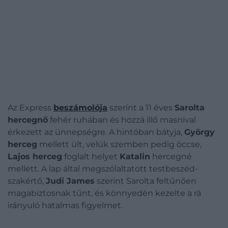
Az Express
beszámolója
szerint a 11 éves
Sarolta
hercegnő
fehér ruhában és hozzá illő masnival
érkezett az ünnepségre. A hintóban bátyja,
György
herceg
mellett ült, velük szemben pedig öccse,
Lajos herceg
foglalt helyet
Katalin
hercegné
mellett. A lap által megszólaltatott testbeszéd-
szakértő,
Judi James
szerint Sarolta feltűnően
magabiztosnak tűnt, és könnyedén kezelte a rá
irányuló hatalmas figyelmet.