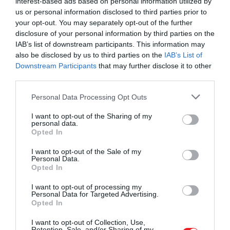
interest-based ads based on personal information utilized by
is kezdeményezte az integetést. Többször beszélt
us or personal information disclosed to third parties prior to
Györggyel, és úgy tűnt, mintha rámutatna bizonyos
your opt-out. You may separately opt-out of the further
dolgokra a tömegben. James értelmezése szerint ez
disclosure of your personal information by third parties on the
akár arra is utalhatott, hogy Sarolta igyekezett
IAB’s list of downstream participants. This information may
bevonni bátyját, és valamennyit terhet magára
also be disclosed by us to third parties on the
IAB’s List of
vállalni abból a nyomásból, ami a brit trón
Downstream Participants
that may further disclose it to other
third parties.
várományosára nehezedik.
Please note that this website/app uses one or more Google
Personal Data Processing Opt Outs
services and may gather and store information including but
not limited to your visit or usage behaviour. You may click to
I want to opt-out of the Sharing of my
A hercegnő jelenléte a közösségi médiában is
personal data.
grant or deny consent to Google and its third-party tags to
Opted In
feltűnést keltett. Többen azt írták, hogy Sarolta volt
use your data for below specified purposes in below Google
az ünnepség egyik legemlékezetesebb szereplője,
consent section.
I want to opt-out of the Sale of my
mások pedig azt emelték ki, mennyire határozottan
Personal Data.
Opted In
és összeszedetten viselkedett a kamerák előtt.
A
rajongói reakciók alapján egyre többen látják
I want to opt-out of processing my
benne a királyi család egyik új
Personal Data for Targeted Advertising.
Opted In
közönségkedvencét.
I want to opt-out of Collection, Use,
Retention, Sale, and/or Sharing of my