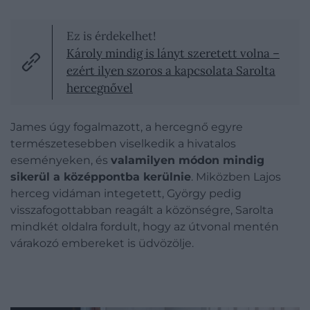
Ez is érdekelhet!
Károly mindig is lányt szeretett volna –
ezért ilyen szoros a kapcsolata Sarolta
hercegnővel
James úgy fogalmazott, a hercegnő egyre
természetesebben viselkedik a hivatalos
eseményeken, és
valamilyen módon mindig
sikerül a középpontba kerülnie
. Miközben Lajos
herceg vidáman integetett, György pedig
visszafogottabban reagált a közönségre, Sarolta
mindkét oldalra fordult, hogy az útvonal mentén
várakozó embereket is üdvözölje.