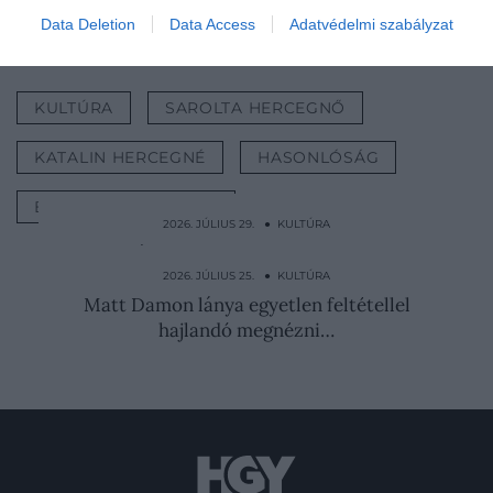
Data Deletion
Data Access
Adatvédelmi szabályzat
Nyitókép: Getty Images
KULTÚRA
SAROLTA HERCEGNŐ
KATALIN HERCEGNÉ
HASONLÓSÁG
BRIT KIRÁLYI CSALÁD
2026. JÚLIUS 29. ● KULTÚRA
Kannibálok ölhették meg a nyomtalanul
eltűnt…
2026. JÚLIUS 25. ● KULTÚRA
Matt Damon lánya egyetlen feltétellel
hajlandó megnézni…