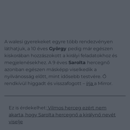
A walesi gyerekeket egyre több rendezvényen
láthatjuk, a 10 éves
György
pedig már egészen
kiskorában hozzászokott a királyi feladatokhoz és
megjelenésekhez. A 9 éves
Sarolta
hercegnő
azonban egészen másképp viselkedik a
nyilvánosság előtt, mint idősebb testvére. Ő
rendkívül higgadt és visszafogott –
írja
a Mirror.
Ez is érdekelhet:
Vilmos herceg ezért nem
akarta, hogy Sarolta hercegnő a királynő nevét
viselje