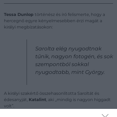
Tessa Dunlop
történész és író felismerte, hogy a
hercegnő egyre kényelmesebben érzi magát a
királyi megbízatásokon:
Sarolta elég nyugodtnak
tűnik, nagyon fotogén, és sok
szempontból sokkal
nyugodtabb, mint György.
A királyi szakértő összehasonlította Saroltát és
édesanyját,
Katalint
, aki „mindig is nagyon higgadt
volt”.