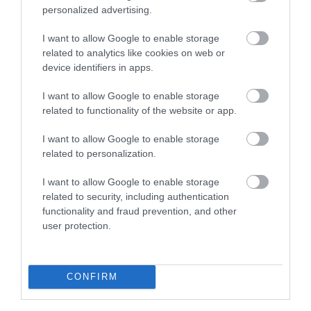
készítik fel, hogy egy nap ő lesz a király:
personalized advertising.
I want to allow Google to enable storage
related to analytics like cookies on web or
Az egész egy tanulási
device identifiers in apps.
folyamat, ez a lényeg. A
I want to allow Google to enable storage
sajtónak való kitettség az
related to functionality of the website or app.
egyik legnehezebb dolog, és
I want to allow Google to enable storage
ha ez minél korábban
related to personalization.
megtörténik, szerintem
I want to allow Google to enable storage
könnyebb kezelni. Erre
related to security, including authentication
remek példa Fülöp, aki
functionality and fraud prevention, and other
sosem szokott hozzá,
user protection.
szemben Erzsébettel, aki
beleszületett ebbe a
CONFIRM
helyzetbe.