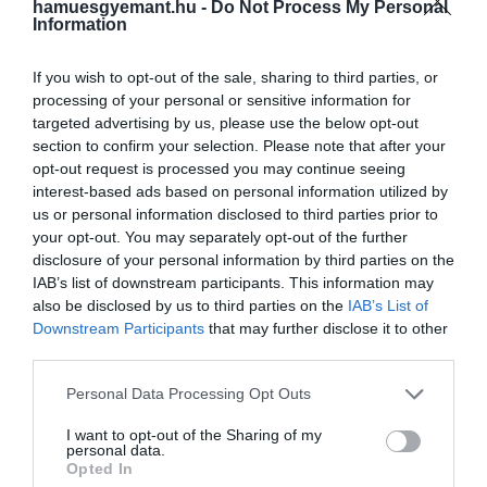
hamuesgyemant.hu -
Do Not Process My Personal
Information
Katalin okos, tudja, hogy egy
egész élet áll előttük, amit a
If you wish to opt-out of the sale, sharing to third parties, or
processing of your personal or sensitive information for
rivaldafényben töltenek
targeted advertising by us, please use the below opt-out
majd. Ezért csak lassan és
section to confirm your selection. Please note that after your
opt-out request is processed you may continue seeing
fokozatosan növelte
interest-based ads based on personal information utilized by
számukra a nyilvánosság
us or personal information disclosed to third parties prior to
figyelmét, de szigorúan az ő
your opt-out. You may separately opt-out of the further
disclosure of your personal information by third parties on the
feltételeik szerint, és
IAB’s list of downstream participants. This information may
meglehetősen szabályozva.
also be disclosed by us to third parties on the
IAB’s List of
Downstream Participants
that may further disclose it to other
third parties.
Please note that this website/app uses one or more Google
– tette hozzá.
Personal Data Processing Opt Outs
services and may gather and store information including but
not limited to your visit or usage behaviour. You may click to
I want to opt-out of the Sharing of my
personal data.
grant or deny consent to Google and its third-party tags to
Opted In
use your data for below specified purposes in below Google