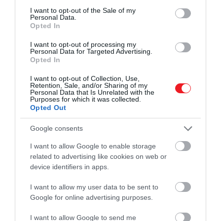
consent section.
I want to opt-out of the Sale of my
Personal Data.
Opted In
I want to opt-out of processing my
Personal Data for Targeted Advertising.
Opted In
I want to opt-out of Collection, Use,
Retention, Sale, and/or Sharing of my
Personal Data that Is Unrelated with the
Purposes for which it was collected.
Opted Out
Shutterstock
Google consents
I want to allow Google to enable storage
related to advertising like cookies on web or
Olvasd el ezt is!
Sarolta hercegnő örökölheti ezt
device identifiers in apps.
a legendás címet a jövőben
I want to allow my user data to be sent to
Google for online advertising purposes.
Dunlop kiemelte, Györgyöt egyértelműen úgy
I want to allow Google to send me