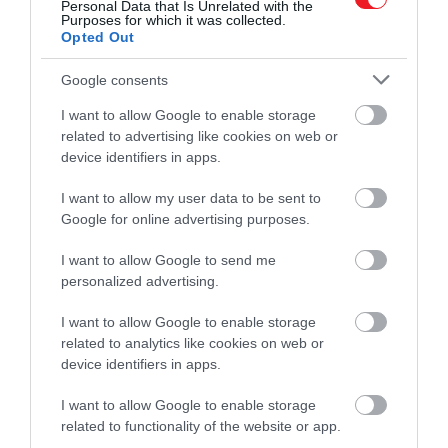
Hozzátette, hogy nem érzi úgy, hogy ez a téma
Personal Data that Is Unrelated with the
Purposes for which it was collected.
beszélgetés tárgya lehetne: „Nem látok magam
Opted Out
előtt olyan jelenetet, hogy ülök egy szobában, és
valaki azt mondja nekem: »Te tényleg nem vagy
Google consents
vonzó.« És akkor azt mondanám: »Hű, hát először is,
I want to allow Google to enable storage
ez elég rosszul esett. De másodszor, miért tűnsz
related to advertising like cookies on web or
dühösnek emiatt?« vagy »Miért érzed
device identifiers in apps.
szükségesnek ezt elmondani?«”
I want to allow my user data to be sent to
Forrás:
VanityFair
Google for online advertising purposes.
I want to allow Google to send me
Olvasd el ezt is!
personalized advertising.
Szex és New York: Sarah Jessica Parker
I want to allow Google to enable storage
related to analytics like cookies on web or
szerint ezért nem hívták meg Kim
device identifiers in apps.
Catrallt a sorozat folytatására
Szex és New York: eredetileg ennek a két
I want to allow Google to enable storage
related to functionality of the website or app.
színésznőnek ajánlották fel Carrie