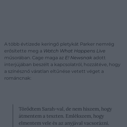
A több évtizede keringő pletykát Parker nemrég
erősítette meg a
Watch What Happens Live
műsorában. Cage maga az
E! Newsnak
adott
interjújában beszélt a kapcsolatról, hozzátéve, hogy
a színésznő váratlan eltűnése vetett véget a
románcnak:
Törődtem Sarah-val, de nem hiszem, hogy
átmentem a teszten. Emlékszem, hogy
elmentem vele és az anyjával vacsorázni.