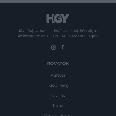
Művelődj, szórakozz, kíváncsiskodj, kóstolgass
és ismerd meg a Hamu és Gyémánt világát!
ROVATOK
Kultúra
Tudomány
Utazás
Pénz
Gasztronómia