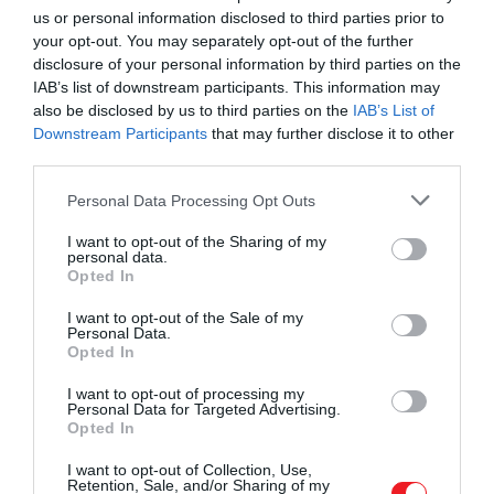
hiszem, szeretem.” A pár 1995-ben házasodott össze,
us or personal information disclosed to third parties prior to
és azóta is Hollywood egyik legszilárdabb párjaként
your opt-out. You may separately opt-out of the further
disclosure of your personal information by third parties on the
tartják számon őket.
IAB’s list of downstream participants. This information may
also be disclosed by us to third parties on the
IAB’s List of
Ez is tetszeni fog!
Downstream Participants
that may further disclose it to other
Sarah Jessica Parker elmesélte ikonikus
third parties.
ruhájának történetét
Please note that this website/app uses one or more Google
Personal Data Processing Opt Outs
services and may gather and store information including but
not limited to your visit or usage behaviour. You may click to
I want to opt-out of the Sharing of my
personal data.
grant or deny consent to Google and its third-party tags to
Opted In
use your data for below specified purposes in below Google
Parker nemrégiben a
Call Her Daddy
-podcast
consent section.
vendége is volt, ahol elmondta, milyen rosszul
I want to opt-out of the Sale of my
Personal Data.
érintették őt a külsejére tett negatív megjegyzések,
Opted In
amelyeket a
Szex és New York
sikere után kapott.
I want to opt-out of processing my
„Sokat beszéltek a megjelenésemről. Olyan
Personal Data for Targeted Advertising.
dolgokról, amelyekre soha nem gondoltam, hogy
Opted In
meg kéne változtatnom.”
I want to opt-out of Collection, Use,
Retention, Sale, and/or Sharing of my