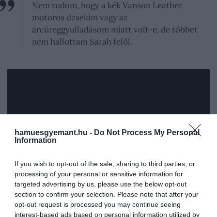
Nem tudom, hogy a kék Vanson Leather
motoros dzsekim vagy az
arcüreggyulladásom miatt volt-e, de többet
nem hallottam Sarah felől.
hamuesgyemant.hu -
Do Not Process My Personal
Information
If you wish to opt-out of the sale, sharing to third parties, or
processing of your personal or sensitive information for
Az
És egyszer csak…
sztárja nemrégiben férjéről, azt
targeted advertising by us, please use the below opt-out
is elárulta, hogy biztos volt benne, hogy jelenlegi
section to confirm your selection. Please note that after your
férjével,
Matthew Broderick
-kel fogja leélni az
opt-out request is processed you may continue seeing
életét: „Emlékszem, hogy azt gondoltam: azt
interest-based ads based on personal information utilized by