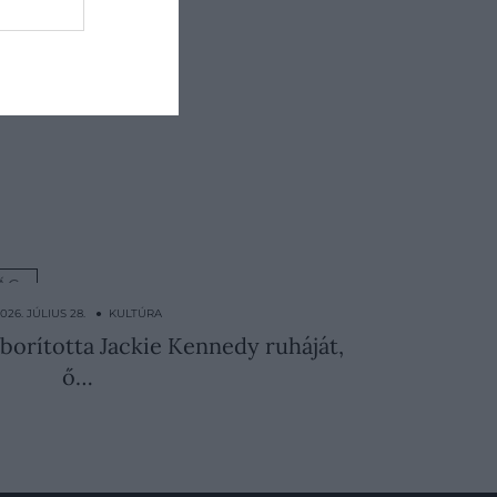
ÁG
2026. JÚLIUS 28. ● KULTÚRA
 borította Jackie Kennedy ruháját,
ő…