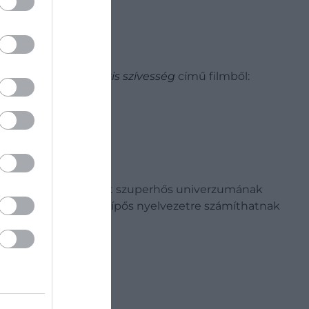
ézett a 2018-as
Egy kis szívesség
című filmből:
ol & Rozsomák
a két szuperhős univerzumának
eg NSFW-viccre és csípős nyelvezetre számíthatnak