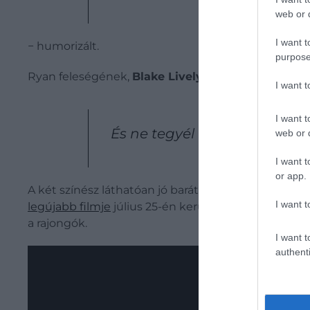
web or d
I want t
− humorizált.
purpose
Ryan feleségének,
Blake Livelynak
is volt néhány 
I want 
I want t
És ne tegyél bele jeget. Az a
web or d
I want t
or app.
A két színész láthatóan jó barátok lettek, mióta eg
I want t
legújabb filmje
július 25-én kerül a magyar mozikba
a rajongók.
I want t
authenti