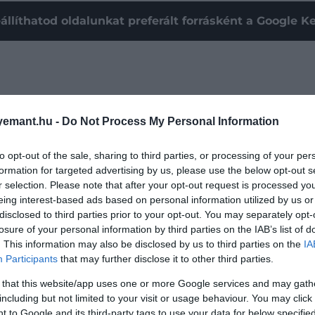
állíthatod oldalunkat preferált forrásként a Google 
emant.hu -
Do Not Process My Personal Information
to opt-out of the sale, sharing to third parties, or processing of your per
formation for targeted advertising by us, please use the below opt-out s
r selection. Please note that after your opt-out request is processed y
eing interest-based ads based on personal information utilized by us or
disclosed to third parties prior to your opt-out. You may separately opt-
losure of your personal information by third parties on the IAB’s list of
. This information may also be disclosed by us to third parties on the
IA
Participants
that may further disclose it to other third parties.
ért nem merült fel soha az ő neve a következő
James B
egy fotót, amelyen ők ketten és a rendező
Shawn Levy
 that this website/app uses one or more Google services and may gath
including but not limited to your visit or usage behaviour. You may click 
 to Google and its third-party tags to use your data for below specifi