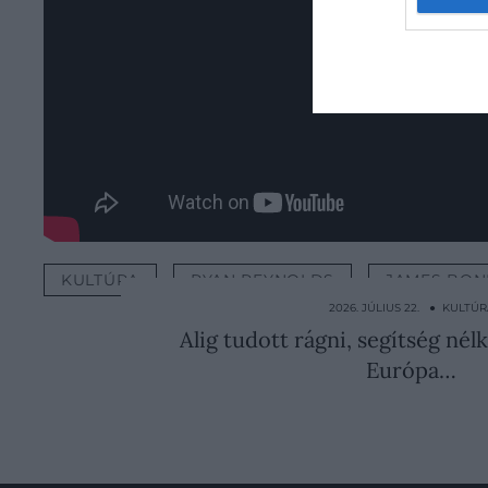
KULTÚRA
RYAN REYNOLDS
JAMES BO
2026. JÚLIUS 22. ● KULTÚR
Alig tudott rágni, segítség nélk
Európa…