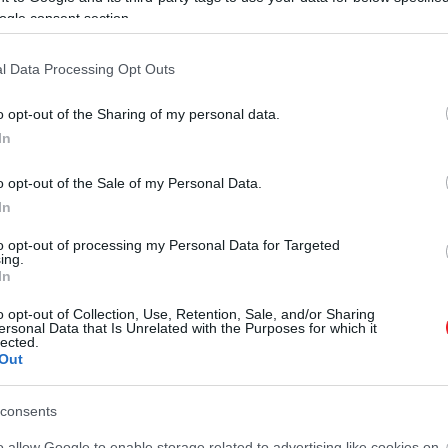
ogle consent section.
ria
l Data Processing Opt Outs
o opt-out of the Sharing of my personal data.
 sem jobb, mint egy hosszú promóciós nap v
In
ro készíti
o opt-out of the Sale of my Personal Data.
In
to opt-out of processing my Personal Data for Targeted
ing.
In
tban, Reynolds valami egészen máson merengett. A fotón 
o opt-out of Collection, Use, Retention, Sale, and/or Sharing
ersonal Data that Is Unrelated with the Purposes for which it
lected.
Out
em James Bond. Ki iszik így martinit? Úgy né
consents
dik a karom? Miért nem tud hozzám jönni az
o allow Google to enable storage related to advertising like cookies on