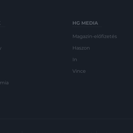
K
HG MEDIA
Magazin-előfizetés
y
Haszon
In
Vince
ómia