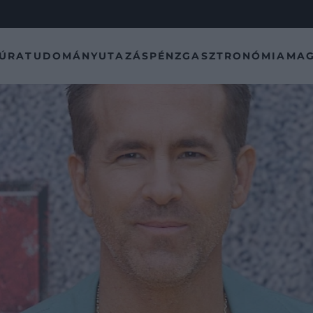
TÚRA
TUDOMÁNY
UTAZÁS
PÉNZ
GASZTRONÓMIA
MAG