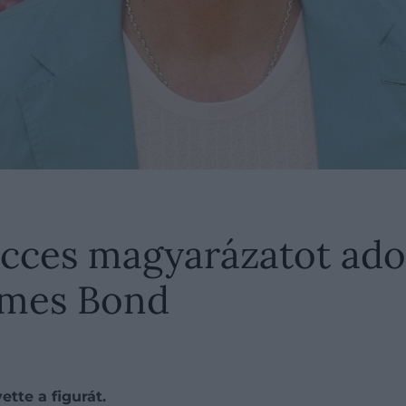
cces magyarázatot adot
ames Bond
tte a figurát.