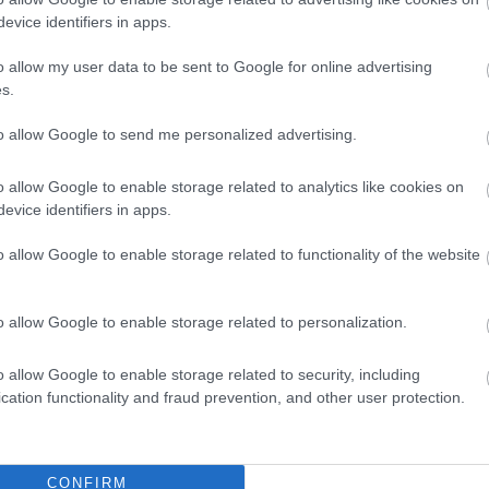
evice identifiers in apps.
o allow my user data to be sent to Google for online advertising
s.
gondolata, aki végül egy karakterétől, Emily Nelsontól id
to allow Google to send me personalized advertising.
o allow Google to enable storage related to analytics like cookies on
 sz*r mindent tönkretesz − E.N.
evice identifiers in apps.
o allow Google to enable storage related to functionality of the website
yütt dolgoztak a szatirikus szuperhősös filmen. A
Deadpo
o allow Google to enable storage related to personalization.
. A többi
Deadpool
-filmhez hasonlóan ebben is renget
o allow Google to enable storage related to security, including
cation functionality and fraud prevention, and other user protection.
CONFIRM