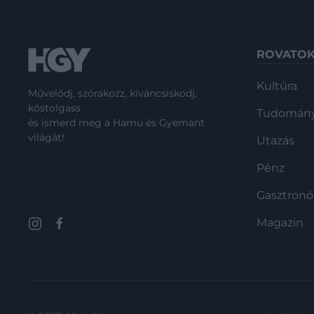
ROVATO
Kultúra
Művelődj, szórakozz, kíváncsiskodj,
kóstolgass
Tudomán
és ismerd meg a Hamu és Gyémánt
világát!
Utazás
Pénz
Gasztron
Magazin